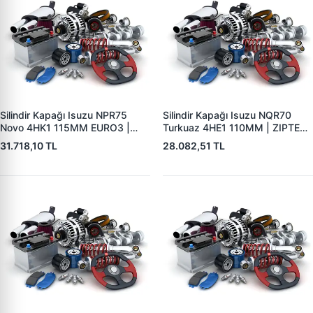
Silindir Kapağı Isuzu NPR75
Silindir Kapağı Isuzu NQR70
Novo 4HK1 115MM EURO3 |
Turkuaz 4HE1 110MM | ZIPTEK
ZIPTEK 8980184542 | OEM
8970881483 | OEM
31.718,10 TL
28.082,51 TL
8980184542 8981706171
8970881483 8973583632
8980083637 8973830411