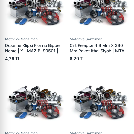
Motor ve Sanziman
Motor ve Sanziman
Doseme Klipsi Fiorino Bipper
Cirt Kelepce 4,8 Mm X 380
Nemo | YILMAZ PLS9501 |
Mm Paket Ithal Siyah | MTA
OEM 46835626
46-21510
4,29 TL
6,20 TL
Motor ve Sanziman
Motor ve Sanziman