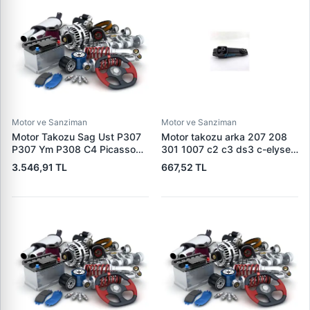
Motor ve Sanziman
Motor ve Sanziman
Motor Takozu Sag Ust P307
Motor takozu arka 207 208
P307 Ym P308 C4 Picasso
301 1007 c2 c3 ds3 c-elysee
C4 2 DS4 C4 EW10A (2,0
1806.59 180659 180696
3.546,91 TL
667,52 TL
16V) | RAPRO R52123 | OEM
180684
1839.H6-1839.94