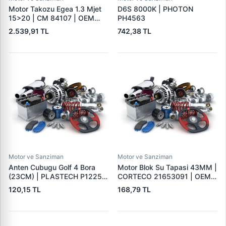
Motor Takozu Egea 1.3 Mjet
D6S 8000K | PHOTON
15>20 | CM 84107 | OEM
PH4563
52050392 51983863
2.539,91 TL
742,38 TL
Motor ve Sanziman
Motor ve Sanziman
Anten Cubugu Golf 4 Bora
Motor Blok Su Tapasi 43MM |
(23CM) | PLASTECH P12253
CORTECO 21653091 | OEM
| OEM 3A0051849
8200058022
120,15 TL
168,79 TL