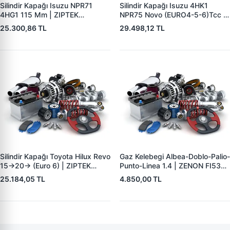
Silindir Kapağı Isuzu NPR71
Silindir Kapağı Isuzu 4HK1
4HG1 115 Mm | ZIPTEK
NPR75 Novo (EURO4-5-6)Tcc |
897358368251 | OEM
ZIPTEK 898170619051 | OEM
25.300,86 TL
29.498,12 TL
897358368251 897207133151
8981706190 8980184542
897358368151
8980184543 8980184545
8980184546
Silindir Kapağı Toyota Hilux Revo
Gaz Kelebegi Albea-Doblo-Palio-
15->20-> (Euro 6) | ZIPTEK
Punto-Linea 1.4 | ZENON FI5393
11101-0E010 | OEM 11101-
| OEM 77363793
25.184,05 TL
4.850,00 TL
0E010