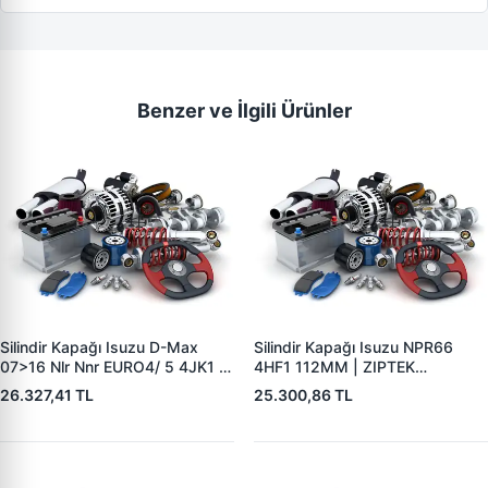
Benzer ve İlgili Ürünler
Silindir Kapağı Isuzu D-Max
Silindir Kapağı Isuzu NPR66
07>16 Nlr Nnr EURO4/ 5 4JK1 |
4HF1 112MM | ZIPTEK
ZIPTEK 8973559708 | OEM
8971865895 | OEM
26.327,41 TL
25.300,86 TL
8982230192 8982230191
8971865897 8971465202
8981756061 8973559708
8971865894 8971865895
8973559709
8971865896