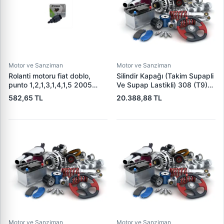
Motor ve Sanziman
Motor ve Sanziman
Rolanti motoru fiat doblo,
Silindir Kapağı (Takim Supapli
punto 1,2,1,3,1,4,1,5 2005
Ve Supap Lastikli) 308 (T9)
71718105
207 208 301 308 508 2008
582,65 TL
20.388,88 TL
3008 5008 Partner 2 Tepee
08> Expert 4 / C-Elysee C3 2
C4 2 C5 X7 DS3 DS4 DS5
Berlingo Berlingo 3 Jumper
Motor ve Sanziman
Motor ve Sanziman