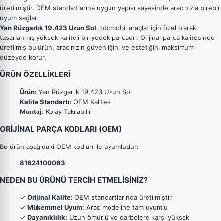
üretilmiştir. OEM standartlarına uygun yapısı sayesinde aracınızla birebir
uyum sağlar.
Yan Rüzgarlık 19.423 Uzun Sol
, otomobil araçlar için özel olarak
tasarlanmış yüksek kaliteli bir yedek parçadır. Orijinal parça kalitesinde
üretilmiş bu ürün, aracınızın güvenliğini ve estetiğini maksimum
düzeyde korur.
ÜRÜN ÖZELLİKLERİ
Ürün:
Yan Rüzgarlık 19.423 Uzun Sol
Kalite Standartı:
OEM Kalitesi
Montaj:
Kolay Takılabilir
ORİJİNAL PARÇA KODLARI (OEM)
Bu ürün aşağıdaki OEM kodları ile uyumludur:
81624100063
NEDEN BU ÜRÜNÜ TERCİH ETMELİSİNİZ?
✓
Orijinal Kalite:
OEM standartlarında üretilmiştir
✓
Mükemmel Uyum:
Araç modeline tam uyumlu
✓
Dayanıklılık:
Uzun ömürlü ve darbelere karşı yüksek