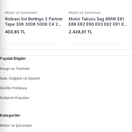
Motor ve Sanziman
Motor ve Sanziman
Rotbasi Sol Berlingo 3 Partner
Motor Takozu Sag BMW E81
Tepe 308 3008 5008 C4 2
E88 E82 E90 E93 E92 E91 X1
DS4 08> | RIW PE2020 |
E84 Z4 E89 | CORTECO
403,85 TL
2.428,81 TL
OEM 3817.76
80000696 | OEM
22116768852
Faydalı Bilgiler
Kargo ve Teslimat
İade, Değişim ve Garanti
Gizlilik Politikası
Kullanım Koşulları
Kategoriler
Motor ve Şanzıman