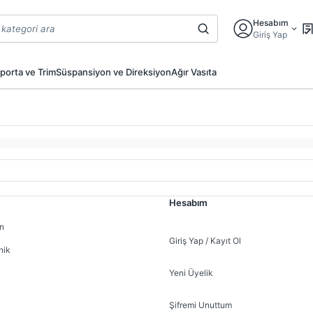
Hesabım
Giriş Yap
porta ve Trim
Süspansiyon ve Direksiyon
Ağır Vasıta
Hesabım
n
Giriş Yap / Kayıt Ol
nik
Yeni Üyelik
Şifremi Unuttum