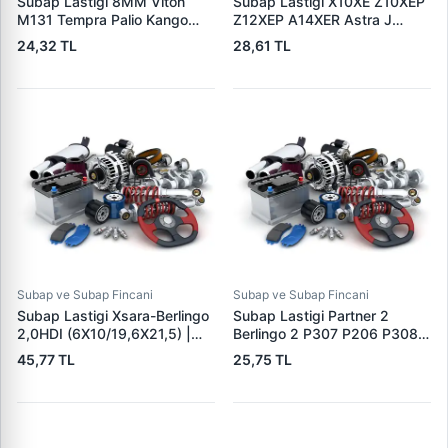
Subap Lastigi 8MM Viton
Subap Lastigi X10XE Z10XEP
M131 Tempra Palio Kango
Z12XEP A14XER Astra J
Flash Kango Partner Berlingo
Astra H Corsa B Corsa D
24,32 TL
28,61 TL
Expert Jumpy XUD9 / DW8
Vectra C Astra G Meriva B
P205 P405 P605 P806
Mokka | CDF 105V | OEM
XU7JP / XU10J2 | AVORTEX
55190344 1535535
347 | OEM 5930415
MR984262 642500
Subap ve Subap Fincani
Subap ve Subap Fincani
Subap Lastigi Xsara-Berlingo
Subap Lastigi Partner 2
2,0HDI (6X10/19,6X21,5) |
Berlingo 2 P307 P206 P308
CDF 135V | OEM
P207 P407 C3 C4 C5 2
45,77 TL
25,75 TL
3M5Q6571BA 9400956489
Expert 3 Jumpy 3 Scudo 3
DV6 1,6HDI Focus 2 C Max
Fiesta 1,6TDCI Olcu:
(5,5×9,5×18,1×14 Mm) | CDF
113V | OEM 1229886