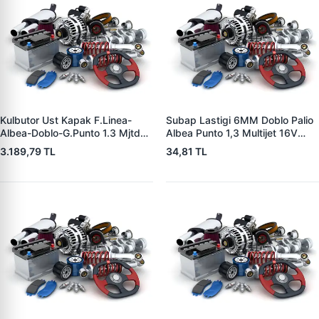
Kulbutor Ust Kapak F.Linea-
Subap Lastigi 6MM Doblo Palio
Albea-Doblo-G.Punto 1.3 Mjtd
Albea Punto 1,3 Multijet 16V
(Euro 5) 06> | ZENON FI4325 |
1,3JTD 16V Astra Corsa 1,3CDTI
3.189,79 TL
34,81 TL
OEM 55219639
16V Suz | YTT Y2050 | OEM
642533 0956.64 4708615
93193446