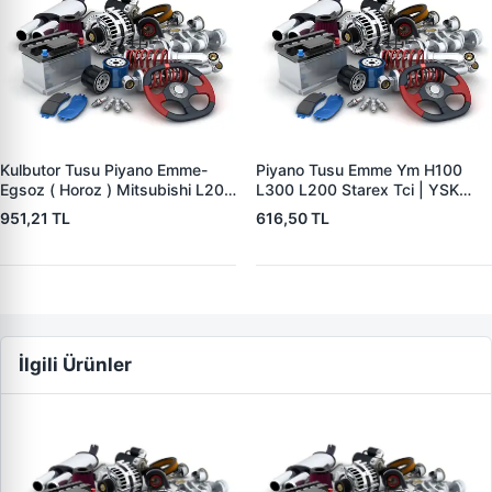
Kulbutor Tusu Piyano Emme-
Piyano Tusu Emme Ym H100
Egsoz ( Horoz ) Mitsubishi L200
L300 L200 Starex Tci | YSK
Cr 07>15 | YSK MB3104 | OEM
MB3049A | OEM MD324966
951,21 TL
616,50 TL
1025A091
MD352127 MD307724
İlgili Ürünler