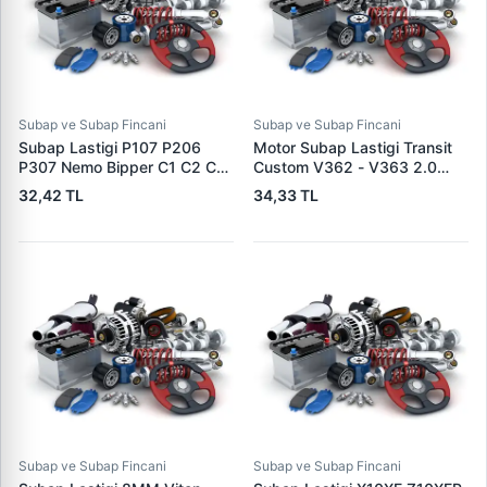
Subap ve Subap Fincani
Subap ve Subap Fincani
Subap Lastigi P107 P206
Motor Subap Lastigi Transit
P307 Nemo Bipper C1 C2 C3
Custom V362 - V363 2.0
Xsara 2 DV4TD P301 P208
Ecoblue ( A. Ceker - O. Ceker
32,42 TL
34,33 TL
P206+ (T3E) C Elysee DV4C
) 17> | CDF 128V | OEM
Partner 2 Partner Tepe P308
GK2Q 6571 AA 2011589
P3008 P5008 P4008 Expert
3 Jumpy 3 C4 2 DS4 DS3 C3
3 DS5 C5 3
Subap ve Subap Fincani
Subap ve Subap Fincani