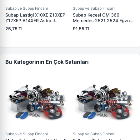
Subap ve Subap Fincani
Subap ve Subap Fincani
Subap Lastigi X10XE Z10XEP
Subap Kecesi OM 366
Z12XEP A14XER Astra J
Mercedes 2521 2524 Egzost
Astra H Corsa B Corsa D
VA03 9,0 23 15,00 / 19,00X
25,75 TL
91,55 TL
Vectra C Astra G Meriva B
15,00 115385 | ELRING
Mokka | KRAFTVOLL
577.901 | OEM 3660530158
12010337 | OEM 55190344
3520530396
Bu Kategorinin En Çok Satanları
Subap ve Subap Fincani
Subap ve Subap Fincani