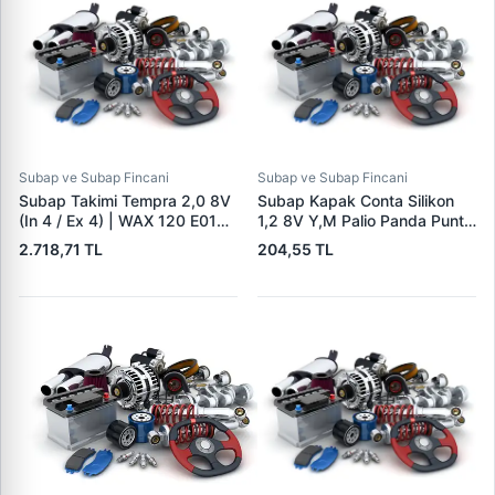
Subap ve Subap Fincani
Subap ve Subap Fincani
Subap Takimi Tempra 2,0 8V
Subap Kapak Conta Silikon
(In 4 / Ex 4) | WAX 120 E01
1,2 8V Y,M Palio Panda Punto
0893/0894 | OEM 4460061-
| KRAFTVOLL 12010526 |
2.718,71 TL
204,55 TL
4359309
OEM 46748519