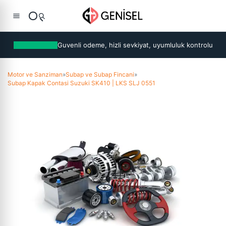
Guvenli odeme, hizli sevkiyat, uyumluluk kontrolu
Motor ve Sanziman
»
Subap ve Subap Fincani
»
Subap Kapak Contasi Suzuki SK410 | LKS SLJ 0551