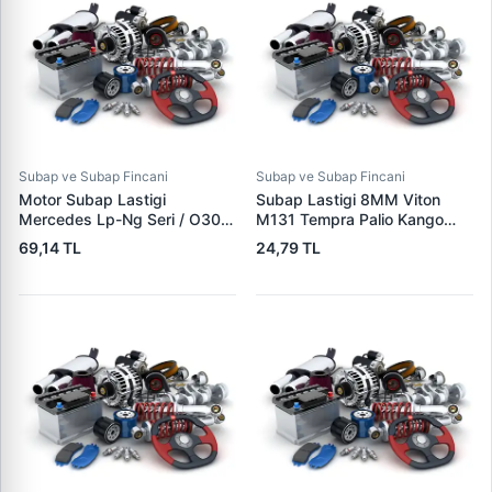
Subap ve Subap Fincani
Subap ve Subap Fincani
Motor Subap Lastigi
Subap Lastigi 8MM Viton
Mercedes Lp-Ng Seri / O302
M131 Tempra Palio Kango
/ O309 / Unimog / (OM360)
Flash Kango Partner Berlingo
69,14 TL
24,79 TL
(10X14.6X19/14) | VICTOR
Expert Jumpy XUD9 / DW8
REINZ 70-23824-00 | OEM
P205 P405 P605 P806
3600530096
XU7JP / XU10J2 |
KRAFTVOLL 12010508 | OEM
5930415