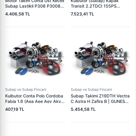
Motor Takim Conta Ust Keceli
Kulbutor (Subap) Kapak
Subap Lastikli P308 P3008
Transit 2.2TDCI 155PS
Partner Tepe P207 P508 C3
O.Ceker-A.Ceker V347-
4.406,58 TL
7.523,41 TL
3 DS3 DS5 C5 3 | PAYEN
V362-V363-Ranger 11>
CH7260 | OEM AV6Q 6008
Boxer 3-Jumper 3 2.2 Hdi
AA UST
Euro 5 | PSA 9675691480 |
OEM BK2Q 6K271 AK
1750047 9675691480
Subap ve Subap Fincani
Subap ve Subap Fincani
Kulbutor Conta Polo Cordoba
Subap Takimi Z19DTH Vectra
Fabia 1.6 (Aea Aee Aev Akv
C Astra H Zafira B | GUNES
Alm) | TOPRAN 100544001 |
4056-4057 | OEM 641074
407,19 TL
5.454,58 TL
OEM 030103483K
641386