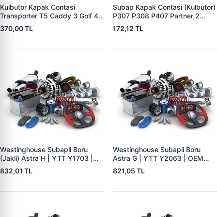
Kulbutor Kapak Contasi
Subap Kapak Contasi (Kulbutor)
Transporter T5 Caddy 3 Golf 4
P307 P308 P407 Partner 2
Bora Ocatavia Fabia Toledo A3
P308 P3008 P5008 | YTT
370,00 TL
172,12 TL
A4 1.9 Tdi | YTT Y14446 | OEM
Y5635 | OEM 0249.C2
038103483D
/0249C2
Westinghouse Subapli Boru
Westinghouse Subapli Boru
(Jakli) Astra H | YTT Y1703 |
Astra G | YTT Y2063 | OEM
OEM 564611-1
564611
832,01 TL
821,05 TL