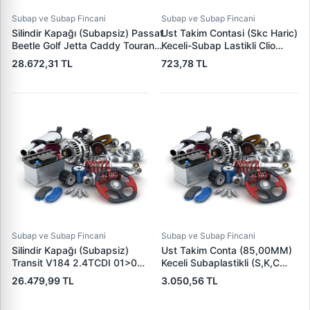
Subap ve Subap Fincani
Subap ve Subap Fincani
Silindir Kapağı (Subapsiz) Passat
Ust Takim Contasi (Skc Haric)
Beetle Golf Jetta Caddy Touran
Keceli-Subap Lastikli Clio
Polo
Kangoo Megane 1,5 K9K |
28.672,31 TL
723,78 TL
Caya/Caye/Cayd/Cayc/Cayb/Clna
AVORTEX 4020S | OEM
| KRAFTVOLL 12110091 | OEM
7701473371
03L103063B 03L103265A
03L103351B
Subap ve Subap Fincani
Subap ve Subap Fincani
Silindir Kapağı (Subapsiz)
Ust Takim Conta (85,00MM)
Transit V184 2.4TCDI 01>06
Keceli Subaplastikli (S,K,C
| OZGAYD CH21-001 | OEM
Haric) Partner 2 P406
26.479,99 TL
3.050,56 TL
YC1Q 6049 BD 1851817
Berlingo 2 Boxer 2 Jumper 2
Ducato 2 Expert 2 Jumpy 2