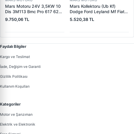
Mars Motoru 24V 3,5KW 10
Mars Kollektoru (Ub Kf)
Dis 3M113 Bmc Pro 617 620
Dodge Ford Leyland Mf Fiat
(619 240 36 619 240 46
Trans | MAKO 72313941 |
9.750,06 TL
5.520,38 TL
Yerine) | LUCAS 619 241 46
OEM 72313941
Faydalı Bilgiler
Kargo ve Teslimat
İade, Değişim ve Garanti
Gizlilik Politikası
Kullanım Koşulları
Kategoriler
Motor ve Şanzıman
Elektrik ve Elektronik