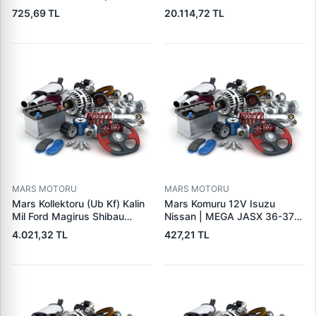
Seat Skoda (15713) | ZEN
Cat,140H, 963B Cummins
725,69 TL
20.114,72 TL
1108 | OEM 1072156
L10,Qsc John Deere
95VW11000BC
244H,450LC,744H | LUCAS
LES0313 | OEM 0R2186
0R4256 0R4257
MARS MOTORU
MARS MOTORU
Mars Kollektoru (Ub Kf) Kalin
Mars Komuru 12V Isuzu
Mil Ford Magirus Shibau
Nissan | MEGA JASX 36-37 |
TM30 Steyr | MAKO
OEM JASX36-37
4.021,32 TL
427,21 TL
72313641 | OEM 72313641