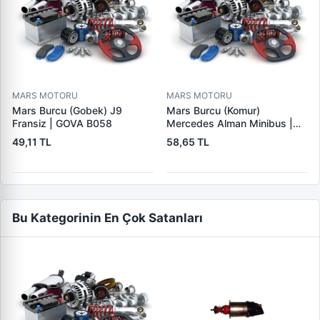
MARS MOTORU
MARS MOTORU
Mars Burcu (Gobek) J9
Mars Burcu (Komur)
Fransiz | GOVA B058
Mercedes Alman Minibus |
GOVA B035
49,11 TL
58,65 TL
Bu Kategorinin En Çok Satanları