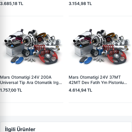
5004 V1117553
3.685,18 TL
3.154,98 TL
2132X10456393
Mars Otomatigi 24V 200A
Mars Otomatigi 24V 37MT
Universal Tip Ara Otomatik Irgat
42MT Dev Fatih Ym Pistonlu
| ZM 0404
Bmc Profesyonel Catterpiller Is
1.757,00 TL
4.614,94 TL
Makinasi | ZM 0361 | OEM
3604650RX 7T0258 7X1955
İlgili Ürünler