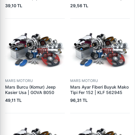
GOVA B090
39,10 TL
29,56 TL
MARS MOTORU
MARS MOTORU
Mars Burcu (Komur) Jeep
Mars Ayar Fiberi Buyuk Mako
Kasier Usa | GOVA B050
Tipi Fer 152 | KLF 562945
49,11 TL
96,31 TL