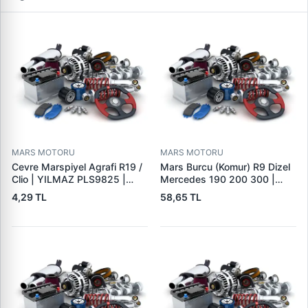
MARS MOTORU
MARS MOTORU
Cevre Marspiyel Agrafi R19 /
Mars Burcu (Komur) R9 Dizel
Clio | YILMAZ PLS9825 |
Mercedes 190 200 300 |
OEM 7703077256
GOVA B047
4,29 TL
58,65 TL