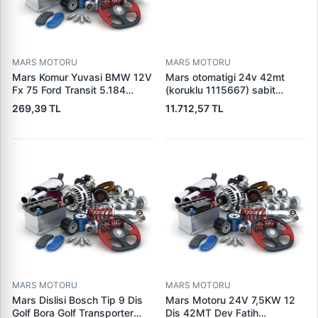
MARS MOTORU
MARS MOTORU
Mars Komur Yuvasi BMW 12V
Mars otomatigi 24v 42mt
Fx 75 Ford Transit 5.184
(koruklu 1115667) sabit
Visteon | PARS PRS-BHL230
pistonlu 3604650rx 7t0258
269,39 TL
11.712,57 TL
| OEM 97VB11000AA
7x1955
MARS MOTORU
MARS MOTORU
Mars Dislisi Bosch Tip 9 Dis
Mars Motoru 24V 7,5KW 12
Golf Bora Golf Transporter
Dis 42MT Dev Fatih