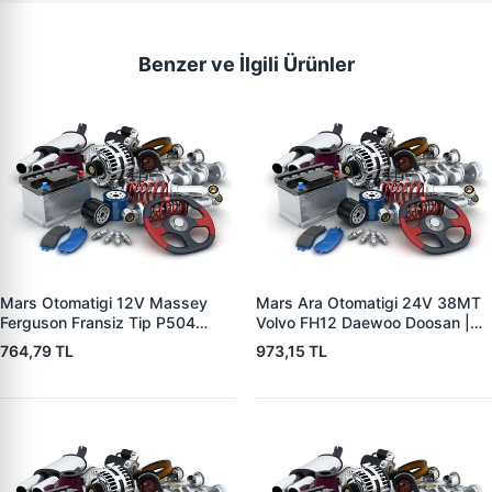
Benzer ve İlgili Ürünler
Mars Otomatigi 12V Massey
Mars Ara Otomatigi 24V 38MT
Ferguson Fransiz Tip P504
Volvo FH12 Daewoo Doosan |
P505 Xxx | ZM 0560
ZM 4409 | OEM 10512097
764,79 TL
973,15 TL