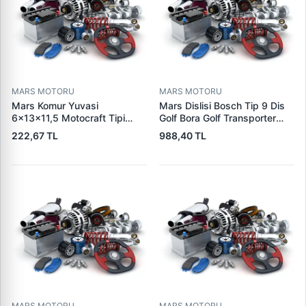
MARS MOTORU
MARS MOTORU
Mars Komur Yuvasi
Mars Dislisi Bosch Tip 9 Dis
6×13×11,5 Motocraft Tipi
Golf Bora Golf Transporter
Ford Ranger Focus Fiesta
Seat Skoda (15713) | ZEN
222,67 TL
988,40 TL
Connect (FO0731
1480 | OEM 1011480
5L8Z11002AA
5L8Z11000AC) | PARS PRS-
BHL220 | OEM 1S7U11000AB
1S7U11000AC 2S6U11000EB
MARS MOTORU
MARS MOTORU