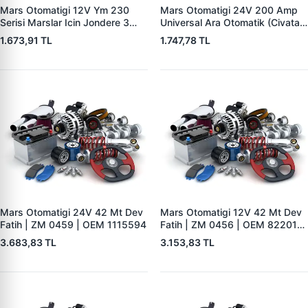
Mars Otomatigi 12V Ym 230
Mars Otomatigi 24V 200 Amp
Serisi Marslar Icin Jondere 3
Universal Ara Otomatik (Civatali)
Delik | ZM 1653 | OEM
| ZM 1404
1.673,91 TL
1.747,78 TL
RE503357
Mars Otomatigi 24V 42 Mt Dev
Mars Otomatigi 12V 42 Mt Dev
Fatih | ZM 0459 | OEM 1115594
Fatih | ZM 0456 | OEM 82201-
5004 V1117553
3.683,83 TL
3.153,83 TL
2132X10456393