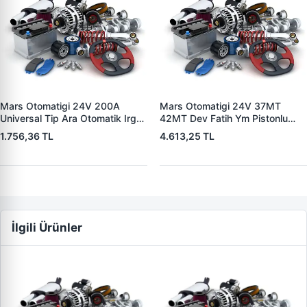
Mars Otomatigi 24V 200A
Mars Otomatigi 24V 37MT
Universal Tip Ara Otomatik Irgat
42MT Dev Fatih Ym Pistonlu
| ZM 0404
Bmc Profesyonel Catterpiller Is
1.756,36 TL
4.613,25 TL
Makinasi | ZM 0361 | OEM
3604650RX 7T0258 7X1955
İlgili Ürünler