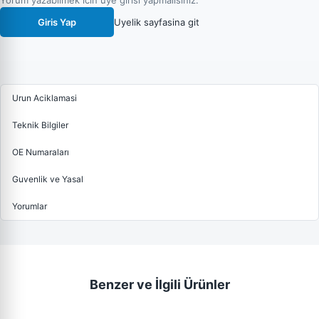
Yorum yazabilmek icin uye girisi yapmalisiniz.
Giris Yap
Uyelik sayfasina git
Urun Aciklamasi
Teknik Bilgiler
OE Numaraları
Guvenlik ve Yasal
Yorumlar
Benzer ve İlgili Ürünler