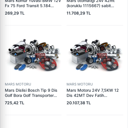
Mars Komur Yuvasi BMW 12V
Mars otomatigi 24v 42mt
Fx 75 Ford Transit 5.184
(koruklu 1115667) sabit
Visteon | PARS PRS-BHL230
pistonlu 3604650rx 7t0258
269,29 TL
11.708,29 TL
| OEM 97VB11000AA
7x1955
MARS MOTORU
MARS MOTORU
Mars Dislisi Bosch Tip 9 Dis
Mars Motoru 24V 7,5KW 12
Golf Bora Golf Transporter
Dis 42MT Dev Fatih
Seat Skoda (15713) | ZEN
Cat,140H, 963B Cummins
725,42 TL
20.107,38 TL
1108 | OEM 1072156
L10,Qsc John Deere
95VW11000BC
244H,450LC,744H | LUCAS
LES0313 | OEM 0R2186
0R4256 0R4257