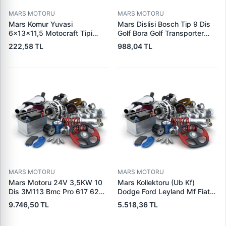
MARS MOTORU
MARS MOTORU
Mars Komur Yuvasi
Mars Dislisi Bosch Tip 9 Dis
6×13×11,5 Motocraft Tipi
Golf Bora Golf Transporter
Ford Ranger Focus Fiesta
Seat Skoda (15713) | ZEN
222,58 TL
988,04 TL
Connect (FO0731
1480 | OEM 1011480
5L8Z11002AA
5L8Z11000AC) | PARS PRS-
BHL220 | OEM 1S7U11000AB
1S7U11000AC 2S6U11000EB
MARS MOTORU
MARS MOTORU
Mars Motoru 24V 3,5KW 10
Mars Kollektoru (Ub Kf)
Dis 3M113 Bmc Pro 617 620
Dodge Ford Leyland Mf Fiat
(619 240 36 619 240 46
Trans | MAKO 72313941 |
9.746,50 TL
5.518,36 TL
Yerine) | LUCAS 619 241 46
OEM 72313941