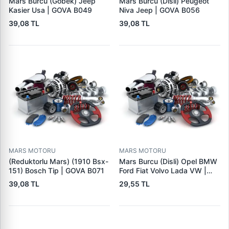
Mars Burcu (Gobek) Jeep
Mars Burcu (Disli) Peugeot
Kasier Usa | GOVA B049
Niva Jeep | GOVA B056
39,08 TL
39,08 TL
MARS MOTORU
MARS MOTORU
(Reduktorlu Mars) (1910 Bsx-
Mars Burcu (Disli) Opel BMW
151) Bosch Tip | GOVA B071
Ford Fiat Volvo Lada VW |
GOVA B090
39,08 TL
29,55 TL