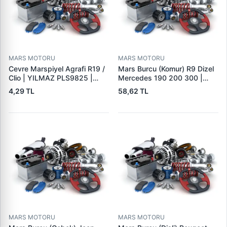
MARS MOTORU
MARS MOTORU
Cevre Marspiyel Agrafi R19 /
Mars Burcu (Komur) R9 Dizel
Clio | YILMAZ PLS9825 |
Mercedes 190 200 300 |
OEM 7703077256
GOVA B047
4,29 TL
58,62 TL
MARS MOTORU
MARS MOTORU