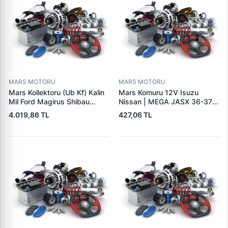
MARS MOTORU
MARS MOTORU
Mars Kollektoru (Ub Kf) Kalin
Mars Komuru 12V Isuzu
Mil Ford Magirus Shibau
Nissan | MEGA JASX 36-37 |
TM30 Steyr | MAKO
OEM JASX36-37
4.019,86 TL
427,06 TL
72313641 | OEM 72313641