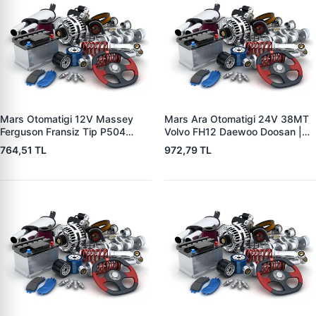
Mars Otomatigi 12V Massey
Mars Ara Otomatigi 24V 38MT
Ferguson Fransiz Tip P504
Volvo FH12 Daewoo Doosan |
P505 Xxx | ZM 0560
ZM 4409 | OEM 10512097
764,51 TL
972,79 TL