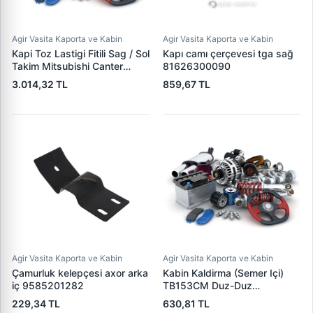
Agir Vasita Kaporta ve Kabin
Agir Vasita Kaporta ve Kabin
Kapi Toz Lastigi Fitili Sag / Sol
Kapı camı çerçevesi tga sağ
Takim Mitsubishi Canter
81626300090
FE659 FE639 FE635 | FIT
3.014,32 TL
859,67 TL
MC149996 | OEM
MC149996
Agir Vasita Kaporta ve Kabin
Agir Vasita Kaporta ve Kabin
Çamurluk kelepçesi axor arka
Kabin Kaldirma (Semer Içi)
iç 9585201282
TB153CM Duz-Duz
Mercedes Axor Atego Actros
229,34 TL
630,81 TL
| ERDFLEX EM10006 | OEM