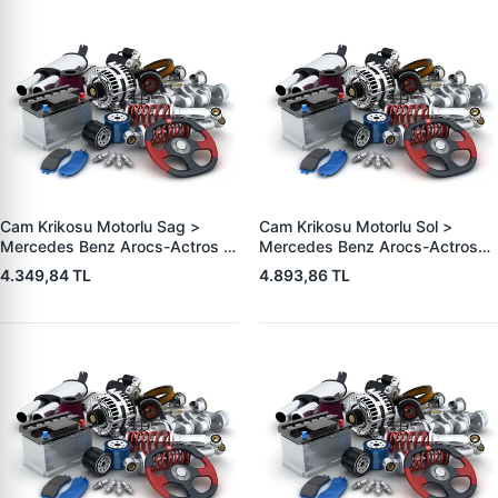
Cam Krikosu Motorlu Sag >
Cam Krikosu Motorlu Sol >
Mercedes Benz Arocs-Actros -
Mercedes Benz Arocs-Actros
MP4-MP5 | WAGENBURG
MP4-MP5 | WAGENBURG
4.349,84 TL
4.893,86 TL
702120 | OEM 9607201446
702107 | OEM 9607201146
A9607201446
A9607201146