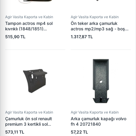
Agir Vasita Kaporta ve Kabin
Agir Vasita Kaporta ve Kabin
Tampon actros mp4 sol
Ön teker arka çamurluk
kıvrıklı (1848/1851)
actros mp2/mp3 sağ - boş
9608850438
filesiz 9438800406
515,90 TL
1.317,87 TL
Agir Vasita Kaporta ve Kabin
Agir Vasita Kaporta ve Kabin
Çamurluk ön sol renault
Arka çamurluk kapağı volvo
premium 3 kertikli sol
fh 4 20721840
7421094393
573,11 TL
57,22 TL