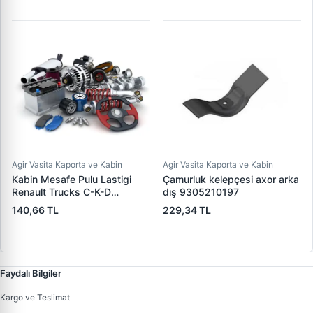
9405532282 A9405532282
Agir Vasita Kaporta ve Kabin
Agir Vasita Kaporta ve Kabin
Kabin Mesafe Pulu Lastigi
Çamurluk kelepçesi axor arka
Renault Trucks C-K-D
dış 9305210197
Premium 2 | HD 19178 | OEM
140,66 TL
229,34 TL
5010316016 / 20721815
Faydalı Bilgiler
Kargo ve Teslimat