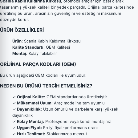
Scania Kabin Kaldırma Kirkosu
, otomobil araçlar için özel olarak
tasarlanmış yüksek kaliteli bir yedek parçadır. Orijinal parça kalitesinde
üretilmiş bu ürün, aracınızın güvenliğini ve estetiğini maksimum
düzeyde korur.
ÜRÜN ÖZELLİKLERİ
Ürün:
Scania Kabin Kaldırma Kirkosu
Kalite Standartı:
OEM Kalitesi
Montaj:
Kolay Takılabilir
ORİJİNAL PARÇA KODLARI (OEM)
Bu ürün aşağıdaki OEM kodları ile uyumludur:
NEDEN BU ÜRÜNÜ TERCİH ETMELİSİNİZ?
✓
Orijinal Kalite:
OEM standartlarında üretilmiştir
✓
Mükemmel Uyum:
Araç modeline tam uyumlu
✓
Dayanıklılık:
Uzun ömürlü ve darbelere karşı yüksek
dayanıklılık
✓
Kolay Montaj:
Profesyonel veya kendi montajınız
✓
Uygun Fiyat:
En iyi fiyat-performans oranı
✓
Hızlı Teslimat:
Stoklarımızda mevcut