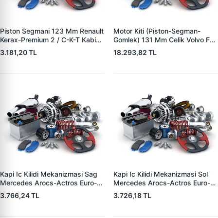
Piston Segmani 123 Mm Renault
Motor Kiti (Piston-Segman-
Kerax-Premium 2 / C-K-T Kabin
Gomlek) 131 Mm Celik Volvo Fh-
Seri / Volvo Fm - Fmx / Dxi 11 -
Fh 2-Fm-Fmx 360-400-
3.181,20 TL
18.293,82 TL
Dti 11 | YENMAK 91-09182-000
440/Renault C-K-T Kabin DXI13-
| OEM 7421356406
DTI13 | YENMAK 72-07173-000
| OEM 21253770 8975501
7421253770
Kapi Ic Kilidi Mekanizmasi Sag
Kapi Ic Kilidi Mekanizmasi Sol
Mercedes Arocs-Actros Euro-6
Mercedes Arocs-Actros Euro-6
| WAGENBURG 14530001702 |
| WAGENBURG 14530001701 |
3.766,24 TL
3.726,18 TL
OEM 9607230101
OEM 9607230001
A9607230101
A9607230001