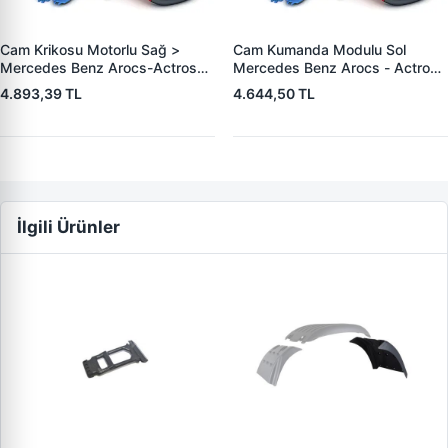
Cam Krikosu Motorlu Sağ >
Cam Kumanda Modulu Sol
Mercedes Benz Arocs-Actros
Mercedes Benz Arocs - Actros
MP4-MP5 | WAGENBURG
MP4 / MP5 11> | WAGENBURG
4.893,39 TL
4.644,50 TL
702106 | OEM 9607201246
702101 | OEM 9605450813
A9607201246
A9605450813
İlgili Ürünler