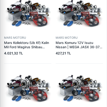
MARS MOTORU
MARS MOTORU
Mars Kollektoru (Ub Kf) Kalin
Mars Komuru 12V Isuzu
Mil Ford Magirus Shibau
Nissan | MEGA JASX 36-37 |
TM30 Steyr | MAKO
OEM JASX36-37
4.021,32 TL
427,21 TL
72313641 | OEM 72313641