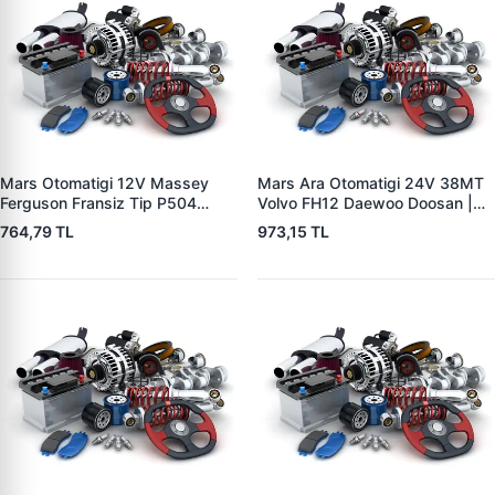
Mars Otomatigi 12V Massey
Mars Ara Otomatigi 24V 38MT
Ferguson Fransiz Tip P504
Volvo FH12 Daewoo Doosan |
P505 Xxx | ZM 0560
ZM 4409 | OEM 10512097
764,79 TL
973,15 TL