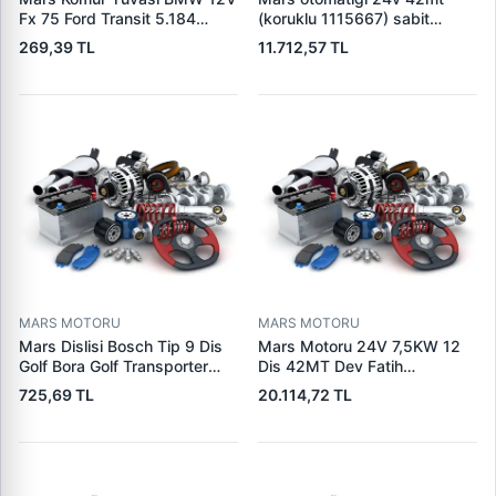
Fx 75 Ford Transit 5.184
(koruklu 1115667) sabit
Visteon | PARS PRS-BHL230
pistonlu 3604650rx 7t0258
269,39 TL
11.712,57 TL
| OEM 97VB11000AA
7x1955
MARS MOTORU
MARS MOTORU
Mars Dislisi Bosch Tip 9 Dis
Mars Motoru 24V 7,5KW 12
Golf Bora Golf Transporter
Dis 42MT Dev Fatih
Seat Skoda (15713) | ZEN
Cat,140H, 963B Cummins
725,69 TL
20.114,72 TL
1108 | OEM 1072156
L10,Qsc John Deere
95VW11000BC
244H,450LC,744H | LUCAS
LES0313 | OEM 0R2186
0R4256 0R4257