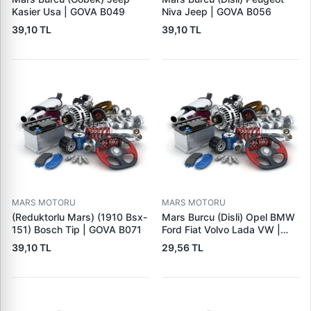
Kasier Usa | GOVA B049
Niva Jeep | GOVA B056
39,10 TL
39,10 TL
MARS MOTORU
MARS MOTORU
(Reduktorlu Mars) (1910 Bsx-
Mars Burcu (Disli) Opel BMW
151) Bosch Tip | GOVA B071
Ford Fiat Volvo Lada VW |
GOVA B090
39,10 TL
29,56 TL