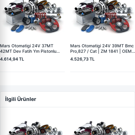
Mars Otomatigi 24V 37MT
Mars Otomatigi 24V 39MT Bmc
42MT Dev Fatih Ym Pistonlu
Pro,827 / Cat | ZM 1841 | OEM
Bmc Profesyonel Catterpiller Is
3102763 3103305
4.614,94 TL
4.526,73 TL
Makinasi | ZM 0361 | OEM
3604650RX 7T0258 7X1955
İlgili Ürünler