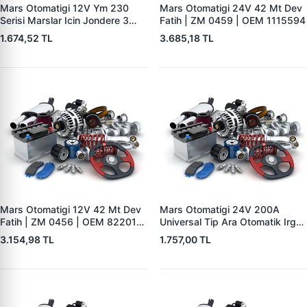
Mars Otomatigi 12V Ym 230
Mars Otomatigi 24V 42 Mt Dev
Serisi Marslar Icin Jondere 3
Fatih | ZM 0459 | OEM 1115594
Delik | ZM 1653 | OEM
1.674,52 TL
3.685,18 TL
RE503357
Mars Otomatigi 12V 42 Mt Dev
Mars Otomatigi 24V 200A
Fatih | ZM 0456 | OEM 82201-
Universal Tip Ara Otomatik Irgat
5004 V1117553
| ZM 0404
3.154,98 TL
1.757,00 TL
2132X10456393