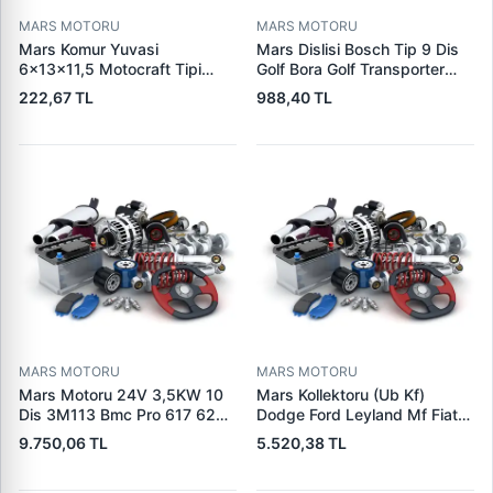
MARS MOTORU
MARS MOTORU
Mars Komur Yuvasi
Mars Dislisi Bosch Tip 9 Dis
6×13×11,5 Motocraft Tipi
Golf Bora Golf Transporter
Ford Ranger Focus Fiesta
Seat Skoda (15713) | ZEN
222,67 TL
988,40 TL
Connect (FO0731
1480 | OEM 1011480
5L8Z11002AA
5L8Z11000AC) | PARS PRS-
BHL220 | OEM 1S7U11000AB
1S7U11000AC 2S6U11000EB
MARS MOTORU
MARS MOTORU
Mars Motoru 24V 3,5KW 10
Mars Kollektoru (Ub Kf)
Dis 3M113 Bmc Pro 617 620
Dodge Ford Leyland Mf Fiat
(619 240 36 619 240 46
Trans | MAKO 72313941 |
9.750,06 TL
5.520,38 TL
Yerine) | LUCAS 619 241 46
OEM 72313941