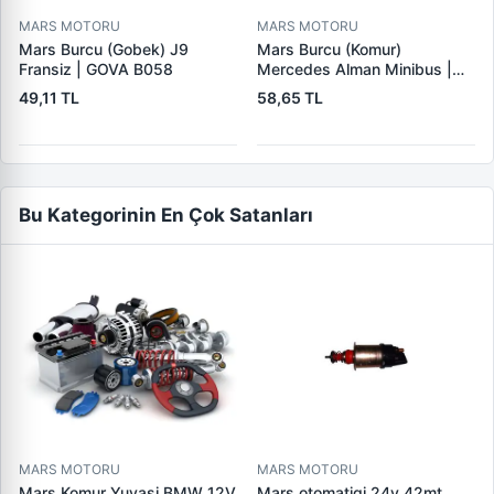
MARS MOTORU
MARS MOTORU
Mars Burcu (Gobek) J9
Mars Burcu (Komur)
Fransiz | GOVA B058
Mercedes Alman Minibus |
GOVA B035
49,11 TL
58,65 TL
Bu Kategorinin En Çok Satanları
MARS MOTORU
MARS MOTORU
Mars Komur Yuvasi BMW 12V
Mars otomatigi 24v 42mt