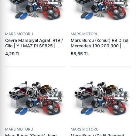
MARS MOTORU
MARS MOTORU
Cevre Marspiyel Agrafi R19 /
Mars Burcu (Komur) R9 Dizel
Clio | YILMAZ PLS9825 |
Mercedes 190 200 300 |
OEM 7703077256
GOVA B047
4,29 TL
58,65 TL
MARS MOTORU
MARS MOTORU
Mars Burcu (Gobek) Jeep
Mars Burcu (Disli) Peugeot