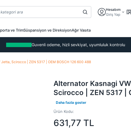
Hesabım
Giriş Yap
porta ve Trim
Süspansiyon ve Direksiyon
Ağır Vasıta
Guvenli odeme, hizli sevkiyat, uyumluluk kontrolu
olf Jetta, Scirocco | ZEN 5317 | OEM BOSCH 126 600 488
Alternator Kasnagi VW C
Scirocco | ZEN 5317 
Daha fazla goster
Ürün Kodu:
631,77
TL