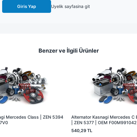
Giris Yap
Uyelik sayfasina git
Benzer ve İlgili Ürünler
agi Mercedes Class | ZEN 5394
Alternator Kasnagi Mercedes C E
A7V0
| ZEN 5377 | OEM F00M991042
540,29 TL