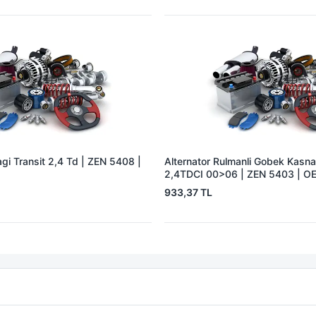
gi Transit 2,4 Td | ZEN 5408 |
Alternator Rulmanli Gobek Kasna
2,4TDCI 00>06 | ZEN 5403 | O
F00M991078 YC1T10A352AC
933,37 TL