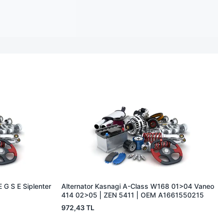
 G S E Siplenter
Alternator Kasnagi A-Class W168 01>04 Vaneo
414 02>05 | ZEN 5411 | OEM A1661550215
972,43 TL