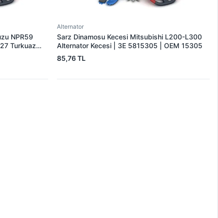
Alternator
suzu NPR59
Sarz Dinamosu Kecesi Mitsubishi L200-L300
27 Turkuaz
Alternator Kecesi | 3E 5815305 | OEM 15305
85,76 TL