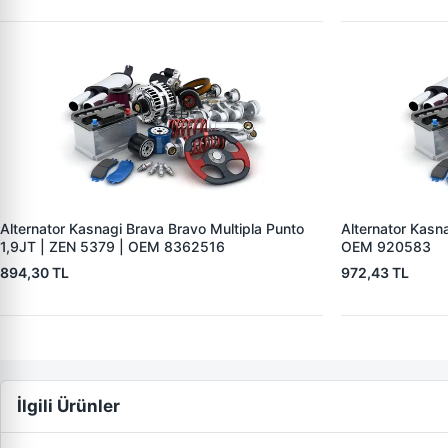
BOSCH F 00M 991
Alternator Kasnagi Brava Bravo Multipla Punto
Alternator Kasna
1,9JT | ZEN 5379 | OEM 8362516
OEM 920583
894,30 TL
972,43 TL
İlgili Ürünler