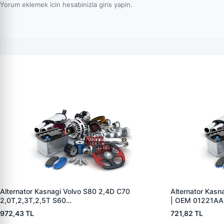
Yorum eklemek icin hesabinizla giris yapin.
Alternator Kasnagi Volvo S80 2,4D C70
Alternator Kasn
2,0T,2,3T,2,5T S60
| OEM 01221A
2,0T,2,3T,2,3TS,2,4,2,4T,2,4D S70 2,0,2,3,2, |
972,43 TL
721,82 TL
ZEN 5426 | OEM BOSCH F 00M 991 061-