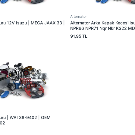
Alternator
muru 12V Isuzu | MEGA JAAX 33 |
Alternator Arka Kapak Kecesi I
NPR66 NPR71 Nqr Nkr KS22 MD
15×32×7.5 | 3E 5888310 | OEM
91,95 TL
894156589051
muru | WAI 38-9402 | OEM
402