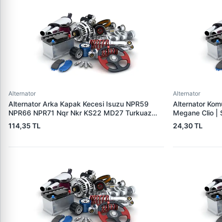
Alternator
Alternator
Alternator Arka Kapak Kecesi Isuzu NPR59
Alternator Ko
NPR66 NPR71 Nqr Nkr KS22 MD27 Turkuaz
Megane Clio |
15×32×7.5 | CDF 88310 | OEM SKT 040725
114,35 TL
24,30 TL