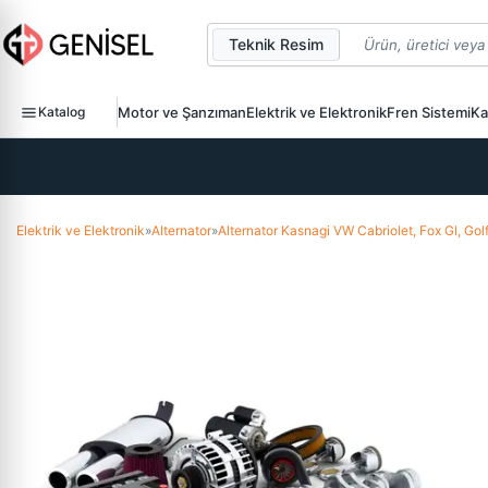
Teknik Resim
Katalog
Motor ve Şanzıman
Elektrik ve Elektronik
Fren Sistemi
Ka
Elektrik ve Elektronik
»
Alternator
»
Alternator Kasnagi VW Cabriolet, Fox Gl, G