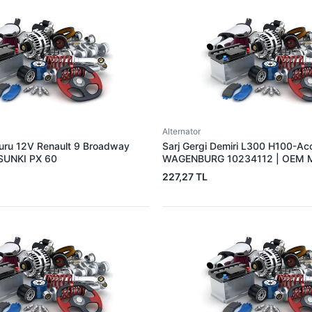
Alternator
muru 12V Renault 9 Broadway
Sarj Gergi Demiri L300 H100-Ac
 SUNKI PX 60
WAGENBURG 10234112 | OEM 
37461-42000
227,27 TL