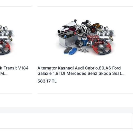
k Transit V184
Alternator Kasnagi Audi Cabrio,80,A6 Ford
EM
Galaxle 1,9TDI Mercedes Benz Skoda Seat
Alhambra | ZEN 5352 | OEM BOSCH 126 601
583,17 TL
524