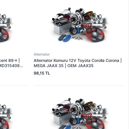
Alternator
cent 89-> |
Alternator Komuru 12V Toyota Corolla Corona |
MD315409
MEGA JAAX 35 | OEM JAAX35
98,15 TL