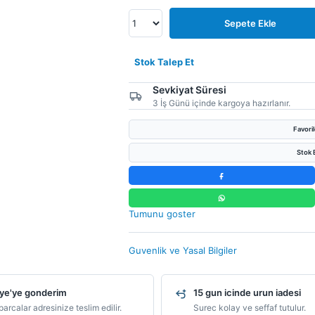
Sepete Ekle
Stok Talep Et
Sevkiyat Süresi
3 İş Günü içinde kargoya hazırlanır.
Favori
Stok B
Tumunu goster
Guvenlik ve Yasal Bilgiler
ye'ye gonderim
15 gun icinde urun iadesi
arcalar adresinize teslim edilir.
Surec kolay ve seffaf tutulur.