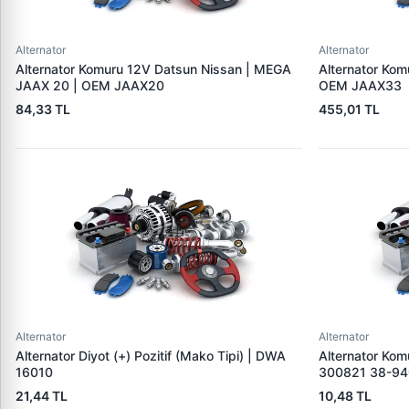
Alternator
Alternator
Alternator Komuru 12V Datsun Nissan | MEGA
Alternator Ko
JAAX 20 | OEM JAAX20
OEM JAAX33
84,33 TL
455,01 TL
Alternator
Alternator
Alternator Diyot (+) Pozitif (Mako Tipi) | DWA
Alternator Ko
16010
300821 38-9
21,44 TL
10,48 TL