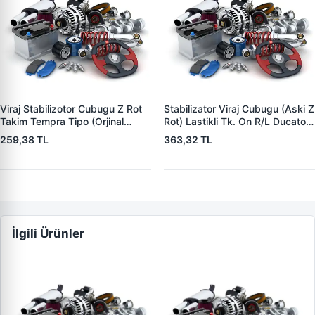
Viraj Stabilizotor Cubugu Z Rot
Stabilizator Viraj Cubugu (Aski Z
Takim Tempra Tipo (Orjinal
Rot) Lastikli Tk. On R/L Ducato
Uretim) | MAXI 7031T-O | OEM
Boxer Jumper 1/2 ( Orjinal
259,38 TL
363,32 TL
60570627
Esdeger) | MAXI 9170T | OEM
1300716080
İlgili Ürünler