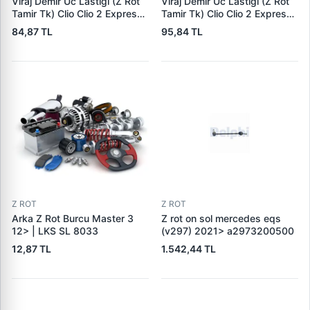
Viraj Demir Uc Lastigi (Z Rot
Viraj Demir Uc Lastigi (Z Rot
Tamir Tk) Clio Clio 2 Express
Tamir Tk) Clio Clio 2 Express
Kangoo Logan (Civatali) | BSC
Kangoo Logan (Civatali) |
84,87 TL
95,84 TL
799404 | OEM 7700799404
MTJ 5067 | OEM
7700799404
Z ROT
Z ROT
Arka Z Rot Burcu Master 3
Z rot on sol mercedes eqs
12> | LKS SL 8033
(v297) 2021> a2973200500
12,87 TL
1.542,44 TL