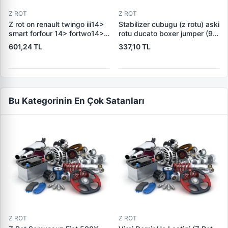
Z ROT
Z ROT
Z rot on renault twingo iii14>
Stabilizer cubugu (z rotu) aski
smart forfour 14> fortwo14>
rotu ducato boxer jumper (94
4533200089 546181179r
06) / (takozlu takim) (10 kalite
601,24 TL
337,10 TL
somun) 1300716080 508737
Bu Kategorinin En Çok Satanları
Z ROT
Z ROT