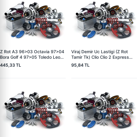
Z Rot A3 96>03 Octavia 97>04
Viraj Demir Uc Lastigi (Z Rot
Bora Golf 4 97>05 Toledo Leon
Tamir Tk) Clio Clio 2 Express
(Plastik) | ROOT 121157 | OEM
Kangoo Logan (Civatali) | MTJ
445,33 TL
95,84 TL
1J0411315B 1J0411315G
5067 | OEM 7700799404
1J0411315H