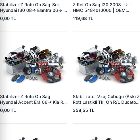
Stabilizer Z Rotu On Sag-Sol
Z Rot On Sag I20 2008 --> |
Hyundai I30 08-> Elantra 06->
HMC 548401J000 | OEM
Kia Cerato 10-> Ceed 08-> |
548401J000
0,00 TL
119,68 TL
HMC 548302H200 | OEM
548302H200
Stabilizer Z Rotu On Sag
Stabilizator Viraj Cubugu (Aski Z
Hyundai Accent Era 06-> Kia Rio
Rot) Lastikli Tk. On R/L Ducato 3
05-> | HMC 548401G500 |
Boxer 3 Jumper 3 06> (Orjinal
0,00 TL
358,55 TL
OEM 54840-1G500
Esdeger) | MAXI 9182T | OEM
1357572080