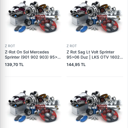
Z ROT
Z ROT
Z-Rot On Sol Mercedes
Z Rot Sag Lt Volt Sprinter
Sprinter (901 902 903) 95> |
95>06 Duz | LKS OTV 16026
LKS OTV 16025 | OEM
| OEM A9053200589
139,70 TL
144,95 TL
A9053200489