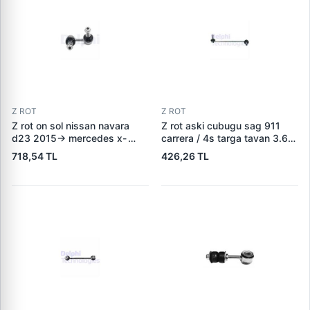
Z ROT
Z ROT
Z rot on sol nissan navara
Z rot aski cubugu sag 911
d23 2015-> mercedes x-
carrera / 4s targa tavan 3.6
class 2017-> 4703202200
3.8 04>12 99734307403
718,54 TL
426,26 TL
54668-4kh0a 54668-5xa0a
99734307402