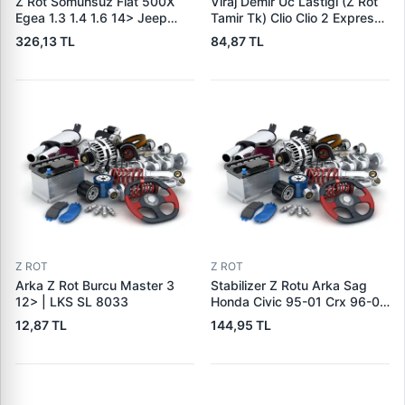
Z Rot Somunsuz Fiat 500X
Viraj Demir Uc Lastigi (Z Rot
Egea 1.3 1.4 1.6 14> Jeep
Tamir Tk) Clio Clio 2 Express
Renegade 1.4 1.6 14> Alfa
Kangoo Logan (Civatali) | BSC
326,13 TL
84,87 TL
Romeo Tonale 1.5 Hybrid 22>
799404 | OEM 7700799404
| BSC 939949 | OEM
51939949 53403318
68246496AA001
Z ROT
Z ROT
Arka Z Rot Burcu Master 3
Stabilizer Z Rotu Arka Sag
12> | LKS SL 8033
Honda Civic 95-01 Crx 96-01
| LKS OTHO 21009 | OEM
12,87 TL
144,95 TL
52320S04003