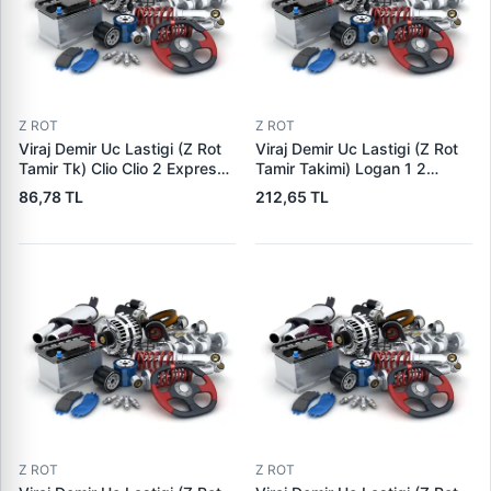
Z ROT
Z ROT
Viraj Demir Uc Lastigi (Z Rot
Viraj Demir Uc Lastigi (Z Rot
Tamir Tk) Clio Clio 2 Express
Tamir Takimi) Logan 1 2
Kangoo Logan (Civatali) |
Sandero 1 2 Dokker Lodgy
86,78 TL
212,65 TL
LDM 339502 | OEM
Symbol | DEKAR DK2078 |
7700799404
OEM 6001547138
Z ROT
Z ROT