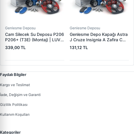
Genlesme Deposu
Genlesme Deposu
Cam Silecek Su Deposu P206
Genlesme Depo Kapağı Astra
P206+ (T3E) (Montaj) | LUVI
J Cruze Insignia A Zafira C
0011.6431.95 | OEM 643195
Mokka 08> | KRAFTVOLL
339,00 TL
131,12 TL
08140105 | OEM 13502353
1305248
Faydalı Bilgiler
Kargo ve Teslimat
İade, Değişim ve Garanti
Gizlilik Politikası
Kullanım Koşulları
Kategoriler