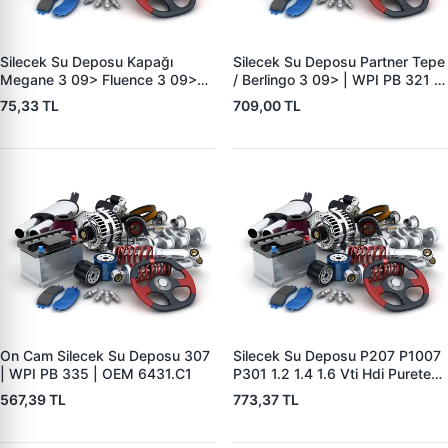
Silecek Su Deposu Kapağı
Silecek Su Deposu Partner Tepe
Megane 3 09> Fluence 3 09>
/ Berlingo 3 09> | WPI PB 321 |
Clio 4 12> | WPI PB 2265 | OEM
OEM 6431.N9
75,33 TL
709,00 TL
289135972R
On Cam Silecek Su Deposu 307
Silecek Su Deposu P207 P1007
| WPI PB 335 | OEM 6431.C1
P301 1.2 1.4 1.6 Vti Hdi Puretech
05> C-Elysee 1.2 1.6 Vti Hdi
567,39 TL
773,37 TL
Puretech 13> | WPI PB2183 |
OEM 6431.F3 9817425180