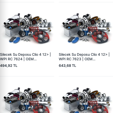
Silecek Su Deposu Clio 4 12> |
Silecek Su Deposu Clio 4 12> |
WPI RC 7624 | OEM
WPI RC 7623 | OEM
289104294 R 289107623R
289104294 R 289107623R
494,92 TL
643,68 TL