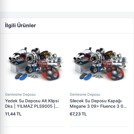
İlgili Ürünler
Genlesme Deposu
Genlesme Deposu
Yedek Su Deposu Alt Klipsi
Silecek Su Deposu Kapağı
Dks | YILMAZ PLS9005 |
Megane 3 09> Fluence 3 09>
OEM 4345290
Clio 4 12> | SPK 6051 | OEM
11,44 TL
67,23 TL
289130004R 289130005R
289135972R