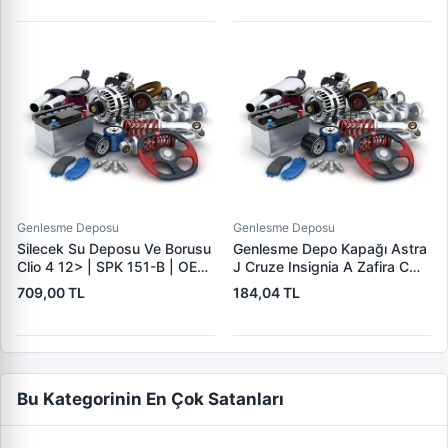
WPI PB 2180 | OEM 6431.F3
9817425180
Genlesme Deposu
Genlesme Deposu
Silecek Su Deposu Ve Borusu
Genlesme Depo Kapağı Astra
Clio 4 12> | SPK 151-B | OEM
J Cruze Insignia A Zafira C
289104294R 289107623R
Mokka 08> | PLASTECH
709,00 TL
184,04 TL
P12502 | OEM 1305248
Bu Kategorinin En Çok Satanları