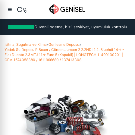
Guvenli odeme, hizli sevkiyat, uyumluluk kontrolu
Isitma, Sogutma ve Klima
»
Genlesme Deposu
»
Yedek Su Deposu P Boxer / Citroen Jumper 2 2.2HDI 2.2. Bluehdi 14=> -
Fiat Ducato 2.3MTJ 11=> Euro 5 (Kapakli) | LONGTECH 11490130201 |
OEM 1674058380 / 1611966680 / 137413308