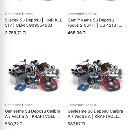
Genlesme Deposu
Genlesme Deposu
Silecek Su Deposu | HMR KLL
Cam Yikama Su Deposu
517 | OEM 5G0955453J
Focus 2 05>11 | CS 4213 |
OEM 4M51 13K163 AG
2.759,71 TL
465,36 TL
Genlesme Deposu
Genlesme Deposu
Genlesme Su Deposu Calibra
Genlesme Su Deposu Calibra
A / Vectra A | KRAFTVOLL
A / Vectra A | KRAFTVOLL
08020520 | OEM 1304640
08020437 | OEM 1304640
560,72 TL
567,87 TL
9035629
9035629