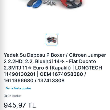
Yedek Su Deposu P Boxer / Citroen Jumper
2 2.2HDI 2.2. Bluehdi 14=> - Fiat Ducato
2.3MTJ 11=> Euro 5 (Kapakli) | LONGTECH
11490130201 | OEM 1674058380 /
1611966680 / 137413308
Daha fazla goster
Ürün Kodu:
945,97
TL