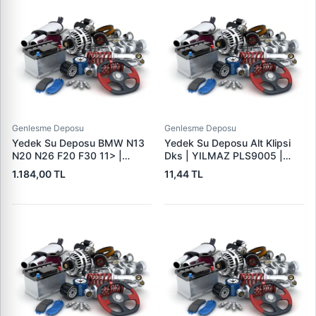
Genlesme Deposu
Genlesme Deposu
Yedek Su Deposu BMW N13
Yedek Su Deposu Alt Klipsi
N20 N26 F20 F30 11> |
Dks | YILMAZ PLS9005 |
WENDERPARTS 08020262 |
OEM 4345290
1.184,00 TL
11,44 TL
OEM 17137642158