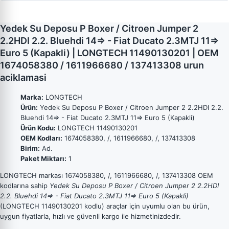
Yedek Su Deposu P Boxer / Citroen Jumper 2
2.2HDI 2.2. Bluehdi 14=> - Fiat Ducato 2.3MTJ 11=>
Euro 5 (Kapakli) | LONGTECH 11490130201 | OEM
1674058380 / 1611966680 / 137413308 urun
aciklamasi
Marka:
LONGTECH
Ürün:
Yedek Su Deposu P Boxer / Citroen Jumper 2 2.2HDI 2.2.
Bluehdi 14=> - Fiat Ducato 2.3MTJ 11=> Euro 5 (Kapakli)
Ürün Kodu:
LONGTECH 11490130201
OEM Kodları:
1674058380, /, 1611966680, /, 137413308
Birim:
Ad.
Paket Miktarı:
1
LONGTECH markası 1674058380, /, 1611966680, /, 137413308 OEM
kodlarına sahip
Yedek Su Deposu P Boxer / Citroen Jumper 2 2.2HDI
2.2. Bluehdi 14=> - Fiat Ducato 2.3MTJ 11=> Euro 5 (Kapakli)
(LONGTECH 11490130201 kodlu) araçlar için uyumlu olan bu ürün,
uygun fiyatlarla, hızlı ve güvenli kargo ile hizmetinizdedir.