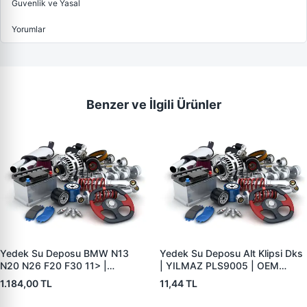
Guvenlik ve Yasal
Yorumlar
Benzer ve İlgili Ürünler
Yedek Su Deposu BMW N13
Yedek Su Deposu Alt Klipsi Dks
N20 N26 F20 F30 11> |
| YILMAZ PLS9005 | OEM
WENDERPARTS 08020262 |
4345290
1.184,00 TL
11,44 TL
OEM 17137642158