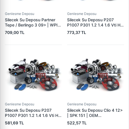
Genlesme Deposu
Genlesme Deposu
Silecek Su Deposu Partner
Silecek Su Deposu P207
Tepe / Berlingo 3 09> | WPI
P1007 P301 1.2 1.4 1.6 Vti Hdi
PB 321 | OEM 6431.N9
Puretech 05> C-Elysee 1.2
709,00 TL
773,37 TL
1.6 Vti Hdi Puretech 13> |
WPI PB2183 | OEM 6431.F3
9817425180
Genlesme Deposu
Genlesme Deposu
Silecek Su Deposu P207
Silecek Su Deposu Clio 4 12>
P1007 P301 1.2 1.4 1.6 Vti Hdi
| SPK 151 | OEM
Puretech 05> C-Elysee 1.2
289104294R 289107623R
581,69 TL
522,57 TL
1.6 Vti Hdi Puretech 13> |