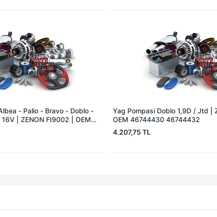
bea - Palio - Bravo - Doblo -
Yag Pompasi Doblo 1,9D / Jtd |
.6 16V | ZENON FI9002 | OEM
OEM 46744430 46744432
4.207,75 TL