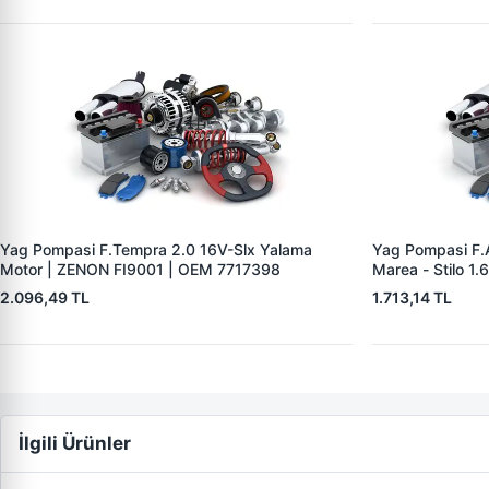
Yag Pompasi F.Tempra 2.0 16V-Slx Yalama
Yag Pompasi F.Al
Motor | ZENON FI9001 | OEM 7717398
Marea - Stilo 1
46772183
2.096,49 TL
1.713,14 TL
İlgili Ürünler