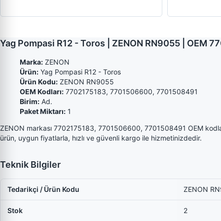
Yag Pompasi R12 - Toros | ZENON RN9055 | OEM 7
Marka:
ZENON
Ürün:
Yag Pompasi R12 - Toros
Ürün Kodu:
ZENON RN9055
OEM Kodları:
7702175183, 7701506600, 7701508491
Birim:
Ad.
Paket Miktarı:
1
ZENON markası 7702175183, 7701506600, 7701508491 OEM kodla
ürün, uygun fiyatlarla, hızlı ve güvenli kargo ile hizmetinizdedir.
Teknik Bilgiler
Tedarikçi / Ürün Kodu
ZENON RN
Stok
2