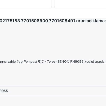
702175183 7701506600 7701508491 urun aciklamas
rına sahip
Yag Pompasi R12 - Toros
(ZENON RN9055 kodlu) araçlar i
9055