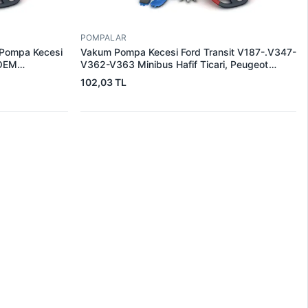
POMPALAR
 Pompa Kecesi
Vakum Pompa Kecesi Ford Transit V187-.V347-
 OEM
V362-V363 Minibus Hafif Ticari, Peugeot
Boxer, Citroen Jumper, Fiat Ducato
102,03 TL
65,00X70,00 / 76,50X9,00 | CDF 88057-P |
OEM 1C1Q 2A454 AC 4570.18