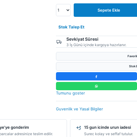
Sepete Ekle
Stok Talep Et
Sevkiyat Süresi
3 İş Günü içinde kargoya hazırlanır.
Favori
Stok B
Tumunu goster
Guvenlik ve Yasal Bilgiler
ye'ye gonderim
15 gun icinde urun iadesi
arcalar adresinize teslim edilir.
Surec kolay ve seffaf tutulur.