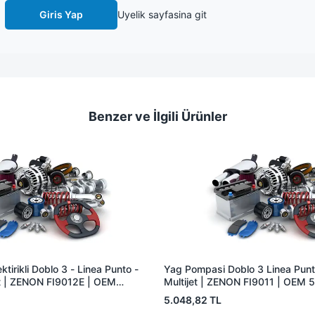
Giris Yap
Uyelik sayfasina git
Benzer ve İlgili Ürünler
tirikli Doblo 3 - Linea Punto -
Yag Pompasi Doblo 3 Linea Punt
et | ZENON FI9012E | OEM
Multijet | ZENON FI9011 | OEM
69807
46341018
5.048,82 TL