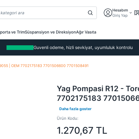
Hesabım
Giriş Yap
porta ve Trim
Süspansiyon ve Direksiyon
Ağır Vasıta
Guvenli odeme, hizli sevkiyat, uyumluluk kontrolu
RN9055 | OEM 7702175183 7701506600 7701508491
Yag Pompasi R12 - To
7702175183 7701506
Daha fazla goster
Ürün Kodu:
1.270,67
TL