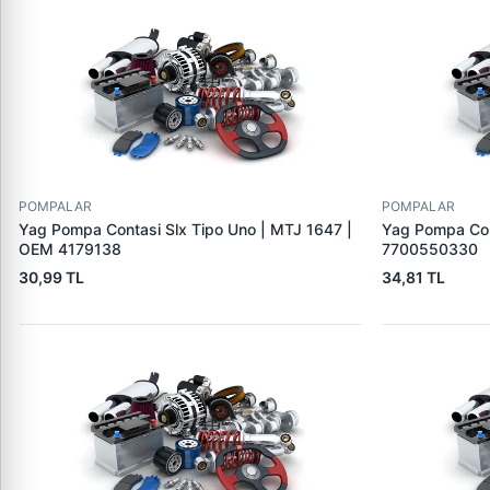
POMPALAR
POMPALAR
Yag Pompa Contasi Slx Tipo Uno | MTJ 1647 |
Yag Pompa Con
OEM 4179138
7700550330
30,99 TL
34,81 TL