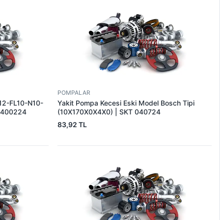
POMPALAR
F12-FL10-N10-
Yakit Pompa Kecesi Eski Model Bosch Tipi
 2400224
(10X170X0X4X0) | SKT 040724
83,92 TL