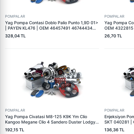
POMPALAR
POMPALAR
Yag Pompa Contasi Doblo Palio Punto 1,9D 01>
Yag Pompa Con
| PAYEN KL476 | OEM 46457491 46744434
OEM 4322815
60812985
328,04 TL
26,70 TL
POMPALAR
POMPALAR
Yag Pompa Civatasi M8-125 K9K Ym Clio
Enjeksiyon Pom
Kangoo Megane Clio 4 Sandero Duster Lodgy
SKT 040281 |
Dokker | VITESSE 258 | OEM 7703102107
192,15 TL
136,36 TL