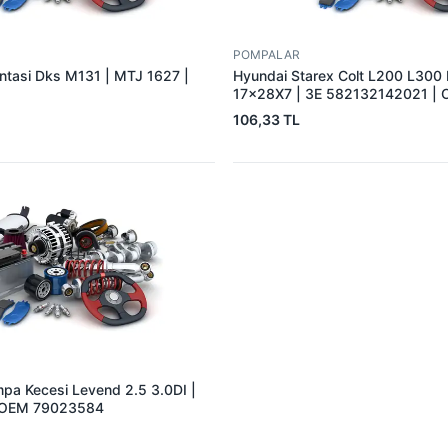
POMPALAR
tasi Dks M131 | MTJ 1627 |
Hyundai Starex Colt L200 L300
17×28X7 | 3E 582132142021 |
2132142021
106,33 TL
pa Kecesi Levend 2.5 3.0DI |
 OEM 79023584