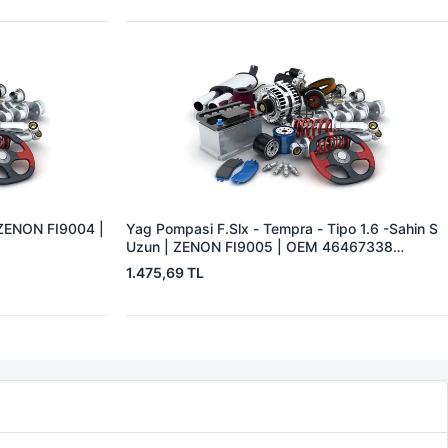
 ZENON FI9004 |
Yag Pompasi F.Slx - Tempra - Tipo 1.6 -Sahin S
Uzun | ZENON FI9005 | OEM 46467338
46467341
1.475,69 TL