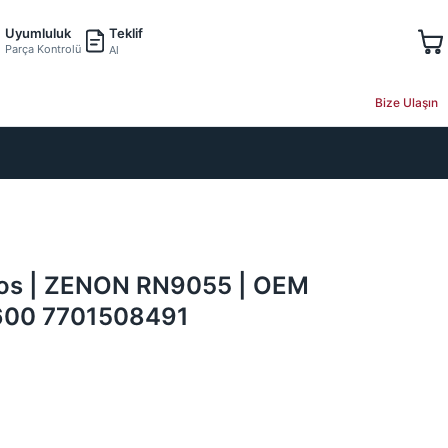
Teklif
Uyumluluk
Parça Kontrolü
Al
Bize Ulaşın
ros | ZENON RN9055 | OEM
600 7701508491