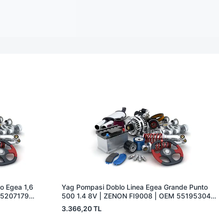
o Egea 1,6
Yag Pompasi Doblo Linea Egea Grande Punto
 55207179
500 1.4 8V | ZENON FI9008 | OEM 55195304
55269961
3.366,20 TL