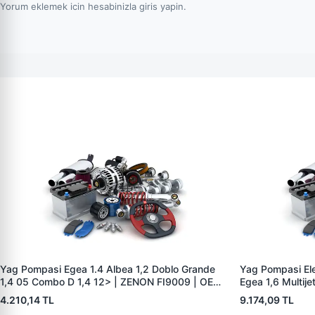
Yorum eklemek icin hesabinizla giris yapin.
Yag Pompasi Egea 1.4 Albea 1,2 Doblo Grande
Yag Pompasi Elek
1,4 05 Combo D 1,4 12> | ZENON FI9009 | OEM
Egea 1,6 Multij
55269959 55209695 55222361
55258238-552
4.210,14 TL
9.174,09 TL