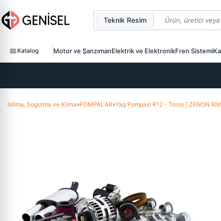
Teknik Resim
Katalog
Motor ve Şanzıman
Elektrik ve Elektronik
Fren Sistemi
Ka
Isitma, Sogutma ve Klima
»
POMPALAR
»
Yag Pompasi R12 - Toros | ZENON 