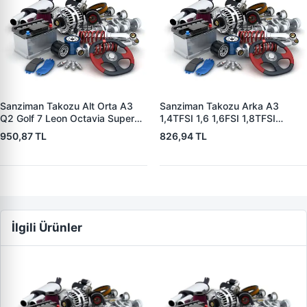
Sanziman Takozu Alt Orta A3
Sanziman Takozu Arka A3
Q2 Golf 7 Leon Octavia Superb
1,4TFSI 1,6 1,6FSI 1,8TFSI
Karoq 1.2 1.4TSI Cjza Cyvb
2,0FSI 1,9TDI Caxc Bse Bag Blf
950,87 TL
826,94 TL
Cmba Czca | YTT Y11164 |
Blp Blr Bly 03> | YTT Y11123 |
OEM 5Q0199855AA
OEM 1K0199855L
5Q0199855R 5Q0199855M
1K0199855AE 1K0199855BJ
İlgili Ürünler