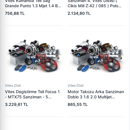
Vites Kumanda Teli Sag
Sanziman 4. Vites Dislisi (
Grande Punto 1.3 Mjet 1.4 Bz
Cikis Mili Z:42 / 085 ) Polo
05> | SGM 151156 | OEM
95>02 Aroda 97>04 | SRT
756,88 TL
2.134,80 TL
55230717
04100065 | OEM
085311351H
Vites Disli
Vites Disli
Vites Degistirme Teli Focus 1
Motor Takozu Arka Sanziman
- MTX75 Sanziman - 5
Doblo 3 1.6 2.0 Multijet
VITES08/ 99 /01 2.0 Zetec |
(Orjinal Esdeger) | MAXI
3.229,61 TL
865,55 TL
TURTEL 502-22168 | OEM
9549 | OEM 51831511
XS4R-7E395-HD