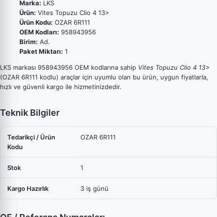
Marka:
LKS
Ürün:
Vites Topuzu Clio 4 13>
Ürün Kodu:
OZAR 6R111
OEM Kodları:
958943956
Birim:
Ad.
Paket Miktarı:
1
LKS markası 958943956 OEM kodlarına sahip
Vites Topuzu Clio 4 13>
(OZAR 6R111 kodlu) araçlar için uyumlu olan bu ürün, uygun fiyatlarla,
hızlı ve güvenli kargo ile hizmetinizdedir.
Teknik Bilgiler
Tedarikçi / Ürün
OZAR 6R111
Kodu
Stok
1
Kargo Hazırlık
3 iş günü