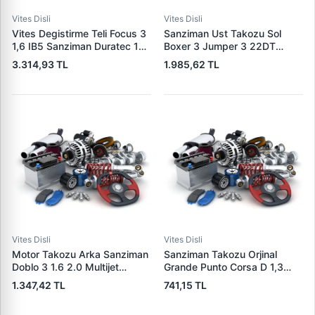
Vites Disli
Vites Disli
Vites Degistirme Teli Focus 3
Sanziman Ust Takozu Sol
1,6 IB5 Sanziman Duratec 12
Boxer 3 Jumper 3 22DT
->17 Benzinli | TURTEL 502-
Puma (2,2HDI 16V) Puma C81
3.314,93 TL
1.985,62 TL
22357 | OEM BV6R 7E395
Puma C96 Puma C110 EUR05
AF 2140734
06> Ducato 3 2,2JTD 06> |
KRAFTVOLL 10010552 | OEM
1346984080 1846.C2
Vites Disli
Vites Disli
Motor Takozu Arka Sanziman
Sanziman Takozu Orjinal
Doblo 3 1.6 2.0 Multijet
Grande Punto Corsa D 1,3
(Orjinal Uretim) | MAXI 9549-
Multijet | MEHA MH12127 |
1.347,42 TL
741,15 TL
O | OEM 51831511
OEM 55700442