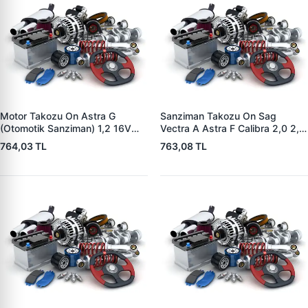
Motor Takozu On Astra G
Sanziman Takozu On Sag
(Otomotik Sanziman) 1,2 16V
Vectra A Astra F Calibra 2,0 2,0
1,7DTI 1,7CDTI 1,6 | YTT Y1209
16V 1,8S 2,0 4×4 91 98 | YTT
764,03 TL
763,08 TL
| OEM 684692
Y1220 | OEM 684291