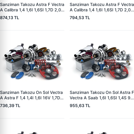
Sanziman Takozu Astra F Vectra
Sanziman Takozu Astra F Vectra
A Calibra 1,4 1,6I 1,6SI 1,7D 2,0I
A Calibra 1,4 1,6I 1,6SI 1,7D 2,0I
16V 1,8I 2,0I Cat 91 98 | YTT
16V 1,8I 2,0I Cat 91 98 | YTT
874,13 TL
794,53 TL
Y1228 | OEM 684283
Y1207 | OEM 684667
Sanziman Takozu On Sol Vectra
Sanziman Takozu On Sol Astra F
A Astra F 1,4 1,4I 1,6I 16V 1,7D
Vectra A Saab 1,6I 1,6SI 1,4S 92
1,6I Cat 92 98 | YTT Y1205 |
98 | YTT Y1235 | OEM 684285
736,39 TL
955,63 TL
OEM 684289