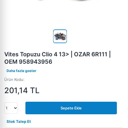
Vites Topuzu Clio 4 13> | OZAR 6R111 |
OEM 958943956
Daha fazla goster
Ürün Kodu:
201,14
TL
Sepete Ekle
Stok Talep Et