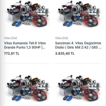
Vites Disli
Vites Disli
Vites Kumanda Teli 6 Vites
Sanziman 4. Vites Degistirme
Grande Punto 1,3 90HP |
Dislisi ( Giris Mili Z:42 / 085 )
SGM 151157 | OEM
Polo 95>02 Aroda 97>04 |
772,61 TL
3.835,40 TL
55199874
SRT 04100070 | OEM
085311145L