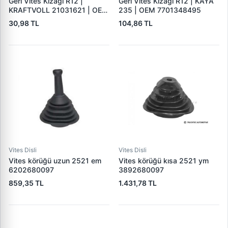
Geri Vites Kizagi R12 |
Geri Vites Kizagi R12 | KAYA
KRAFTVOLL 21031621 | OEM
235 | OEM 7701348495
7701348495
30,98 TL
104,86 TL
Vites Disli
Vites Disli
Vites körüğü uzun 2521 em
Vites körüğü kısa 2521 ym
6202680097
3892680097
859,35 TL
1.431,78 TL