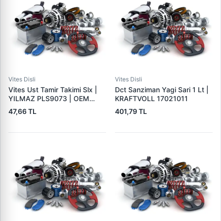
Vites Disli
Vites Disli
Vites Ust Tamir Takimi Slx |
Dct Sanziman Yagi Sari 1 Lt |
YILMAZ PLS9073 | OEM
KRAFTVOLL 17021011
98000071
47,66 TL
401,79 TL