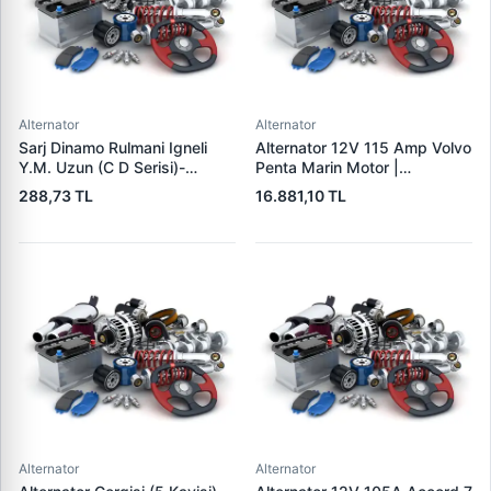
Alternator
Alternator
Sarj Dinamo Rulmani Igneli
Alternator 12V 115 Amp Volvo
Y.M. Uzun (C D Serisi)-
Penta Marin Motor |
(Alternator) - Tumosan
MITSUBISHI A3TR0091 |
288,73 TL
16.881,10 TL
Maxima 9100 Serisi / Traktor
OEM 303911 3587216
| LUCAS UMT 303 | OEM
35872161
LUCAS 619 204 92
Alternator
Alternator