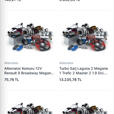
K4M K4J K9K | WAGENBURG
OEM 1376501 6G9N-10300-
SZK.110 | OEM 49170-84A80
XA 1791839
Alternator
Alternator
Alternator Komuru 12V
Turbo Sarj Laguna 2 Megane
Renault 9 Broadway Megane
1 Trafic 2 Master 2 1.9 Dci.
Clio | WAI PX60 | OEM
F9Q | JRONE 8G17300301 |
75,76 TL
13.235,78 TL
300722
OEM 7701478024
8200110519