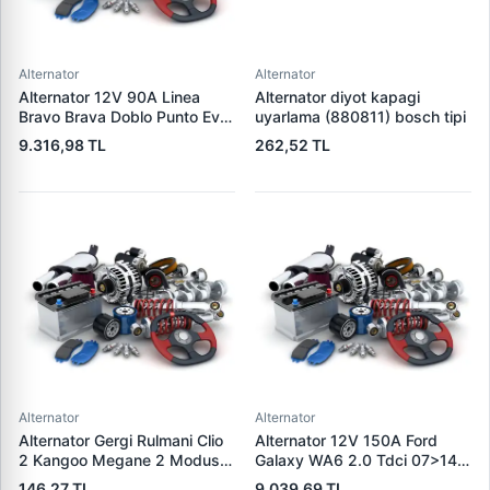
Alternator
Alternator
Alternator 12V 90A Linea
Alternator diyot kapagi
Bravo Brava Doblo Punto Evo
uyarlama (880811) bosch tipi
1,2 / 1,4 | DENSO DAN519 |
9.316,98 TL
262,52 TL
OEM 1535437 1673521
46542889
Alternator
Alternator
Alternator Gergi Rulmani Clio
Alternator 12V 150A Ford
2 Kangoo Megane 2 Modus
Galaxy WA6 2.0 Tdci 07>14
Micra 3 1.5DCI / 1.4 / 1.6 16V
S-Max 07>14 | WAI 23953N |
146,27 TL
9.039,69 TL