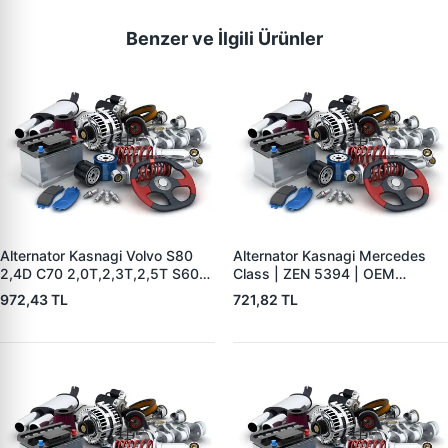
Benzer ve İlgili Ürünler
Alternator Kasnagi Volvo S80
Alternator Kasnagi Mercedes
2,4D C70 2,0T,2,3T,2,5T S60
Class | ZEN 5394 | OEM
2,0T,2,3T,2,3TS,2,4,2,4T,2,4D
01221AA7V0
972,43 TL
721,82 TL
S70 2,0,2,3,2, | ZEN 5426 |
OEM BOSCH F 00M 991 061-
BOSCH F 00M 991