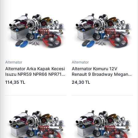
Alternator
Alternator
Alternator Arka Kapak Kecesi
Alternator Komuru 12V
Isuzu NPR59 NPR66 NPR71
Renault 9 Broadway Megane
Nqr Nkr KS22 MD27 Turkuaz
Clio | SUNKI PX 60
114,35 TL
24,30 TL
15×32×7.5 | CDF 88310 |
OEM SKT 040725