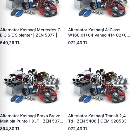
Alternator Kasnagi Mercedes C
Alternator Kasnagi A-Class
E G S E Siplenter | ZEN 5377 |
W168 01>04 Vaneo 414 02>05
OEM F00M991042
| ZEN 5411 | OEM A1661550215
540,29 TL
972,43 TL
Alternator Kasnagi Brava Bravo
Alternator Kasnagi Transit 2,4
Multipla Punto 1,9JT | ZEN 5379
Td | ZEN 5408 | OEM 920583
| OEM 8362516
894,30 TL
972,43 TL