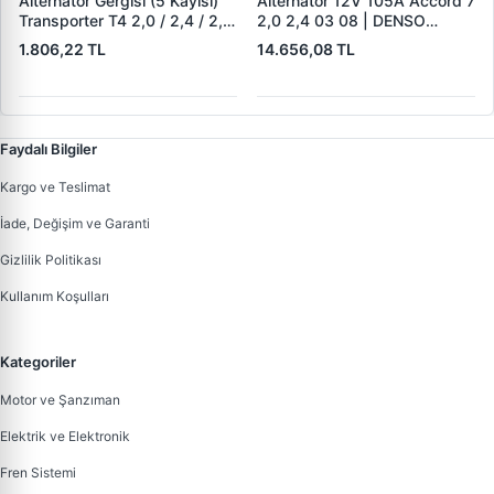
Alternator Gergisi (5 Kayisi)
Alternator 12V 105A Accord 7
Transporter T4 2,0 / 2,4 / 2,5
2,0 2,4 03 08 | DENSO
Aab Aac Aaf Acu Acv Aen
DAN1375 | OEM 31100-RAA-
1.806,22 TL
14.656,08 TL
Aet Aeu Aja Ajt Apl Auf Avt
A01
Ayc 90>03 | ALT 02371 |
OEM 044903315C
Faydalı Bilgiler
Kargo ve Teslimat
İade, Değişim ve Garanti
Gizlilik Politikası
Kullanım Koşulları
Kategoriler
Motor ve Şanzıman
Elektrik ve Elektronik
Fren Sistemi