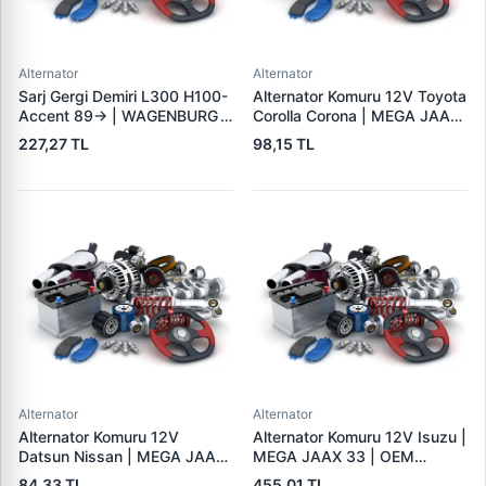
Alternator
Alternator
Sarj Gergi Demiri L300 H100-
Alternator Komuru 12V Toyota
Accent 89-> | WAGENBURG
Corolla Corona | MEGA JAAX
10234112 | OEM MD315409
35 | OEM JAAX35
227,27 TL
98,15 TL
37461-42000
Alternator
Alternator
Alternator Komuru 12V
Alternator Komuru 12V Isuzu |
Datsun Nissan | MEGA JAAX
MEGA JAAX 33 | OEM
20 | OEM JAAX20
JAAX33
84,33 TL
455,01 TL