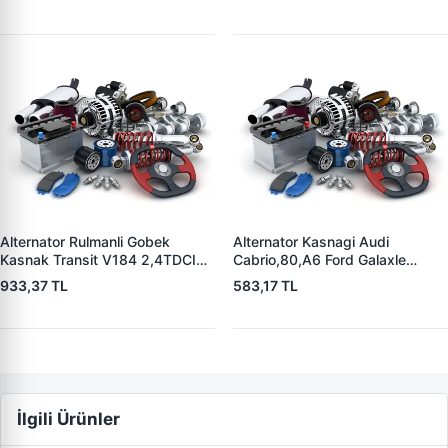
Alternator Rulmanli Gobek
Alternator Kasnagi Audi
Kasnak Transit V184 2,4TDCI
Cabrio,80,A6 Ford Galaxle
00>06 | ZEN 5403 | OEM
1,9TDI Mercedes Benz Skoda
933,37 TL
583,17 TL
F00M991078 YC1T10A352AC
Seat Alhambra | ZEN 5352 |
OEM BOSCH 126 601 524
İlgili Ürünler