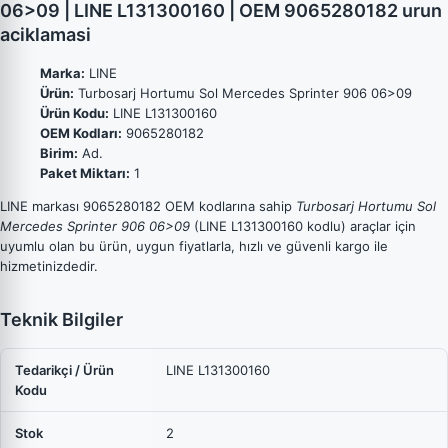
06>09 | LINE L131300160 | OEM 9065280182 urun
aciklamasi
Marka:
LINE
Ürün:
Turbosarj Hortumu Sol Mercedes Sprinter 906 06>09
Ürün Kodu:
LINE L131300160
OEM Kodları:
9065280182
Birim:
Ad.
Paket Miktarı:
1
LINE markası 9065280182 OEM kodlarına sahip
Turbosarj Hortumu Sol
Mercedes Sprinter 906 06>09
(LINE L131300160 kodlu) araçlar için
uyumlu olan bu ürün, uygun fiyatlarla, hızlı ve güvenli kargo ile
hizmetinizdedir.
Teknik Bilgiler
Tedarikçi / Ürün
LINE L131300160
Kodu
Stok
2