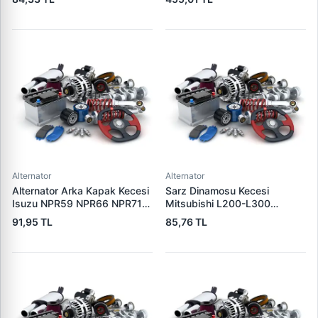
Alternator
Alternator
Alternator Arka Kapak Kecesi
Sarz Dinamosu Kecesi
Isuzu NPR59 NPR66 NPR71
Mitsubishi L200-L300
Nqr Nkr KS22 MD27 Turkuaz
Alternator Kecesi | 3E
91,95 TL
85,76 TL
15×32×7.5 | 3E 5888310 |
5815305 | OEM 15305
OEM 894156589051