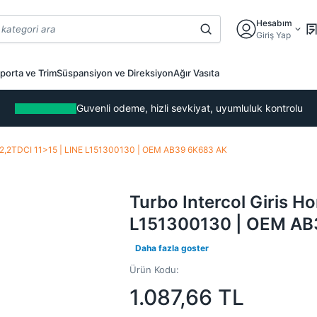
Hesabım
Giriş Yap
porta ve Trim
Süspansiyon ve Direksiyon
Ağır Vasıta
Guvenli odeme, hizli sevkiyat, uyumluluk kontrolu
er 2,2TDCI 11>15 | LINE L151300130 | OEM AB39 6K683 AK
Turbo Intercol Giris H
L151300130 | OEM AB
Daha fazla goster
Ürün Kodu:
1.087,66
TL