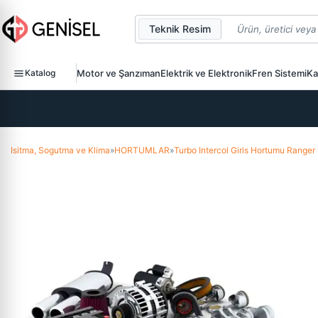
Teknik Resim
Katalog
Motor ve Şanzıman
Elektrik ve Elektronik
Fren Sistemi
Ka
Isitma, Sogutma ve Klima
»
HORTUMLAR
»
Turbo Intercol Giris Hortumu Rang