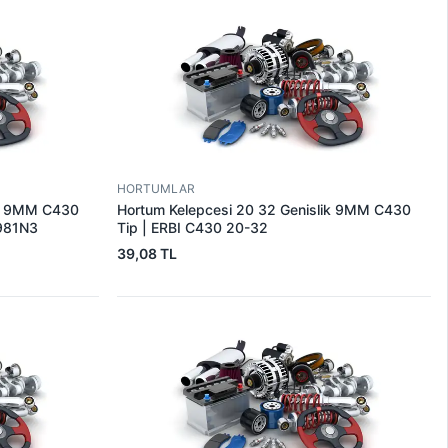
HORTUMLAR
ik 9MM C430
Hortum Kelepcesi 20 32 Genislik 9MM C430
6981N3
Tip | ERBI C430 20-32
39,08 TL