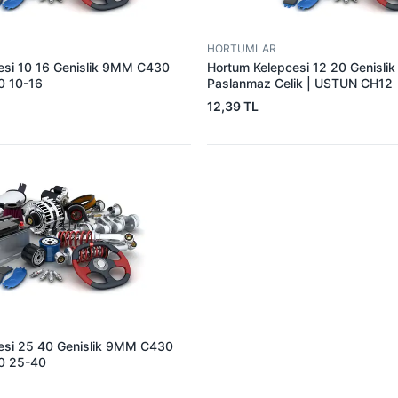
HORTUMLAR
esi 10 16 Genislik 9MM C430
Hortum Kelepcesi 12 20 Genisl
0 10-16
Paslanmaz Celik | USTUN CH12
12,39 TL
esi 25 40 Genislik 9MM C430
30 25-40