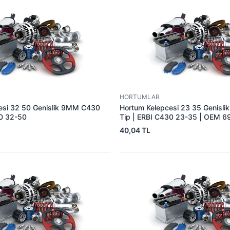
HORTUMLAR
esi 32 50 Genislik 9MM C430
Hortum Kelepcesi 23 35 Genisl
30 32-50
Tip | ERBI C430 23-35 | OEM 
40,04 TL