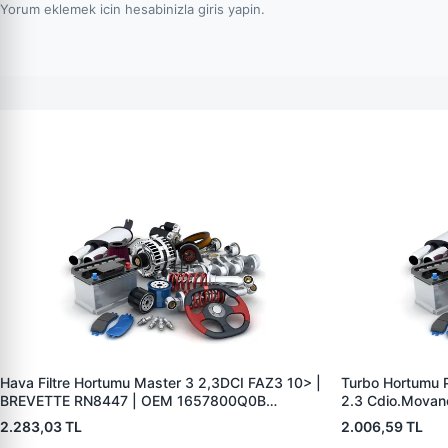
Yorum eklemek icin hesabinizla giris yapin.
Hava Filtre Hortumu Master 3 2,3DCI FAZ3 10> |
Turbo Hortumu Pl
BREVETTE RN8447 | OEM 1657800Q0B
2.3 Cdio.Movan
49670356875 165554107R
RN8404 | OEM
2.283,03 TL
2.006,59 TL