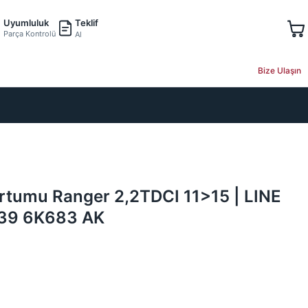
Teklif
Uyumluluk
Parça Kontrolü
Al
Bize Ulaşın
ortumu Ranger 2,2TDCI 11>15 | LINE
39 6K683 AK