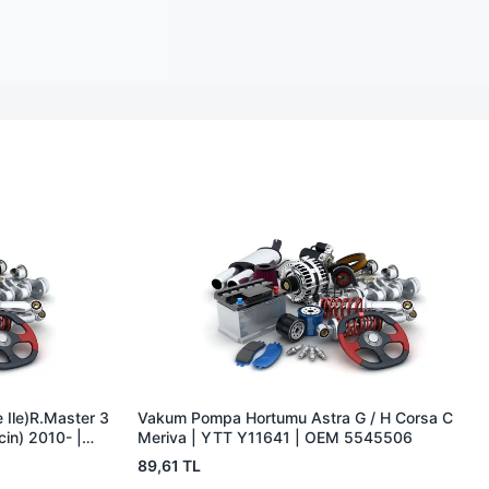
 Ile)R.Master 3
Vakum Pompa Hortumu Astra G / H Corsa C
cin) 2010- |
Meriva | YTT Y11641 | OEM 5545506
604965R
89,61 TL