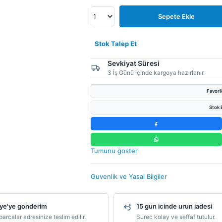
Sepete Ekle
Stok Talep Et
Sevkiyat Süresi
3 İş Günü içinde kargoya hazırlanır.
Favori
Stok B
Tumunu goster
Guvenlik ve Yasal Bilgiler
ye'ye gonderim
15 gun icinde urun iadesi
arcalar adresinize teslim edilir.
Surec kolay ve seffaf tutulur.