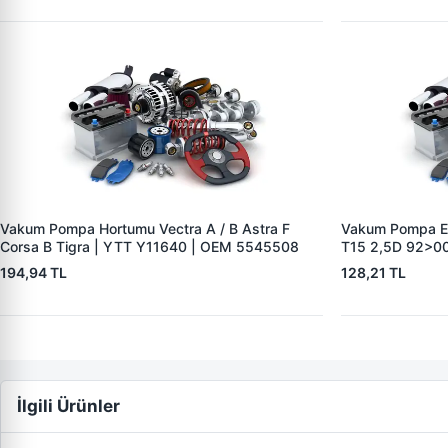
Vakum Pompa Hortumu Vectra A / B Astra F
Vakum Pompa Em
Corsa B Tigra | YTT Y11640 | OEM 5545508
T15 2,5D 92>00
864F2L334CA
194,94 TL
128,21 TL
İlgili Ürünler