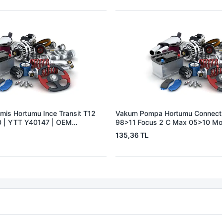
is Hortumu Ince Transit T12
Vakum Pompa Hortumu Connect
 | YTT Y40147 | OEM
98>11 Focus 2 C Max 05>10 M
1,8TDCI | YTT Y40224 | OEM 
135,36 TL