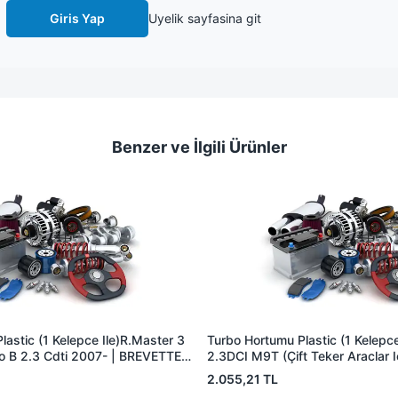
Giris Yap
Uyelik sayfasina git
Benzer ve İlgili Ürünler
astic (1 Kelepce Ile)R.Master 3
Turbo Hortumu Plastic (1 Kelepce
o B 2.3 Cdti 2007- | BREVETTE
2.3DCI M9T (Çift Teker Araclar I
 8200753502 144605593R
BREVETTE RN8403 | OEM 144
2.055,21 TL
8200753439