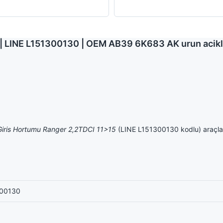
5 | LINE L151300130 | OEM AB39 6K683 AK urun acik
 Giris Hortumu Ranger 2,2TDCI 11>15
(LINE L151300130 kodlu) araçlar
300130