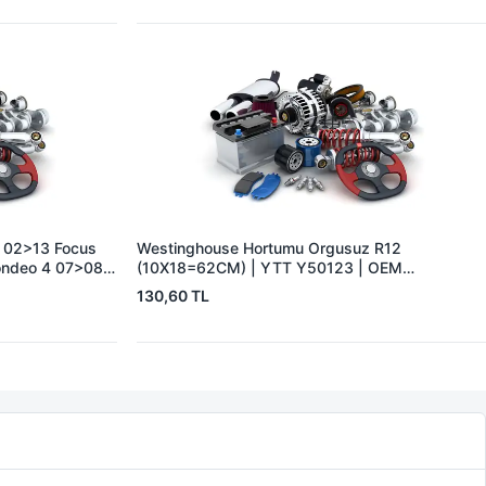
 02>13 Focus
Westinghouse Hortumu Orgusuz R12
ondeo 4 07>08
(10X18=62CM) | YTT Y50123 | OEM
3S4Q2B047AB
7700575128
130,60 TL