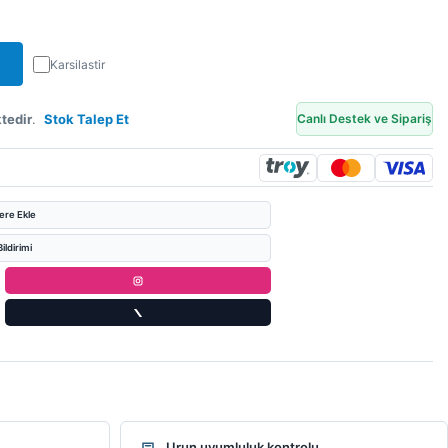
Karsilastir
tedir
.
Stok Talep Et
Canlı Destek ve Sipariş
lere Ekle
ildirimi
Urun uyumluluk kontrolu