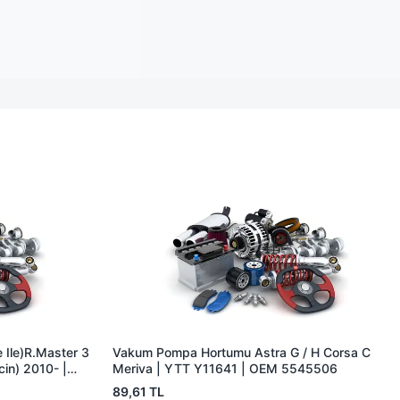
 Ile)R.Master 3
Vakum Pompa Hortumu Astra G / H Corsa C
cin) 2010- |
Meriva | YTT Y11641 | OEM 5545506
604965R
89,61 TL