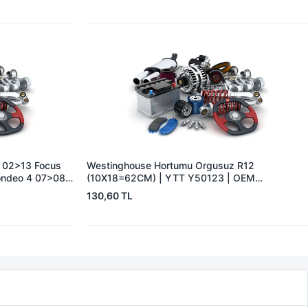
 02>13 Focus
Westinghouse Hortumu Orgusuz R12
ondeo 4 07>08
(10X18=62CM) | YTT Y50123 | OEM
3S4Q2B047AB
7700575128
130,60 TL