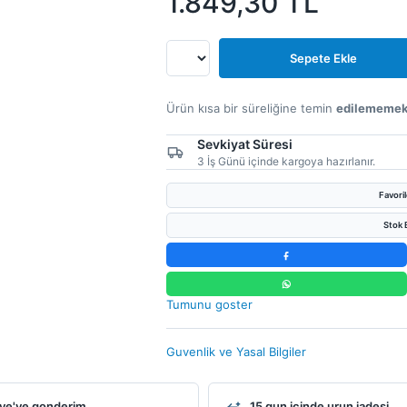
1.849,30
TL
Sepete Ekle
Ürün kısa bir süreliğine temin
edilememek
Sevkiyat Süresi
3 İş Günü içinde kargoya hazırlanır.
Favori
Stok B
Tumunu goster
Guvenlik ve Yasal Bilgiler
ye'ye gonderim
15 gun icinde urun iadesi