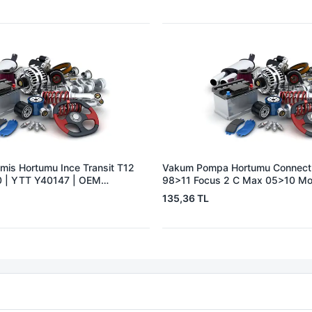
8200753439
is Hortumu Ince Transit T12
Vakum Pompa Hortumu Connect
 | YTT Y40147 | OEM
98>11 Focus 2 C Max 05>10 M
1,8TDCI | YTT Y40224 | OEM 
135,36 TL