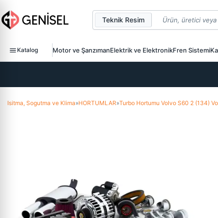
Teknik Resim
Katalog
Motor ve Şanzıman
Elektrik ve Elektronik
Fren Sistemi
Ka
Isitma, Sogutma ve Klima
»
HORTUMLAR
»
Turbo Hortumu Volvo S60 2 (134) Vo