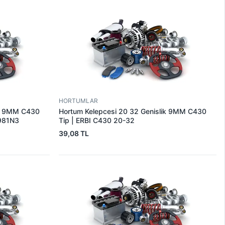
HORTUMLAR
ik 9MM C430
Hortum Kelepcesi 20 32 Genislik 9MM C430
6981N3
Tip | ERBI C430 20-32
39,08 TL