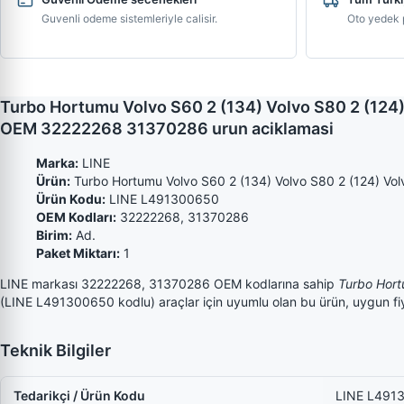
Guvenli odeme sistemleriyle calisir.
Oto yedek p
Turbo Hortumu Volvo S60 2 (134) Volvo S80 2 (124)
OEM 32222268 31370286 urun aciklamasi
Marka:
LINE
Ürün:
Turbo Hortumu Volvo S60 2 (134) Volvo S80 2 (124) Volv
Ürün Kodu:
LINE L491300650
OEM Kodları:
32222268, 31370286
Birim:
Ad.
Paket Miktarı:
1
LINE markası 32222268, 31370286 OEM kodlarına sahip
Turbo Hort
(LINE L491300650 kodlu) araçlar için uyumlu olan bu ürün, uygun fiyat
Teknik Bilgiler
Tedarikçi / Ürün Kodu
LINE L491