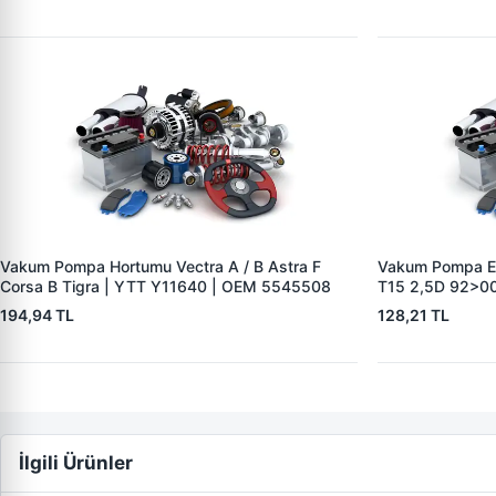
Vakum Pompa Hortumu Vectra A / B Astra F
Vakum Pompa Em
Corsa B Tigra | YTT Y11640 | OEM 5545508
T15 2,5D 92>00
864F2L334CA
194,94 TL
128,21 TL
İlgili Ürünler