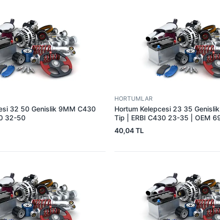
HORTUMLAR
esi 32 50 Genislik 9MM C430
Hortum Kelepcesi 23 35 Genisl
30 32-50
Tip | ERBI C430 23-35 | OEM 
40,04 TL