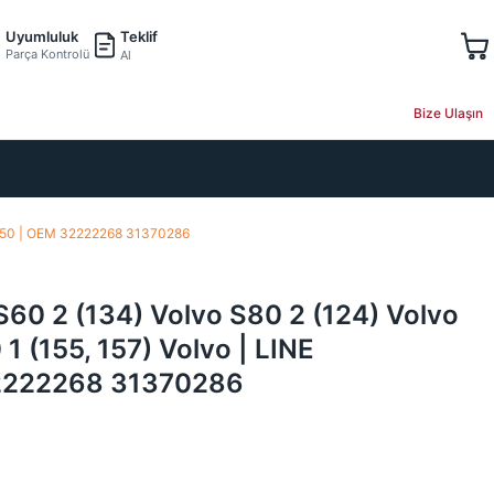
Teklif
Uyumluluk
Parça Kontrolü
Al
Bize Ulaşın
00650 | OEM 32222268 31370286
60 2 (134) Volvo S80 2 (124) Volvo
1 (155, 157) Volvo | LINE
2222268 31370286