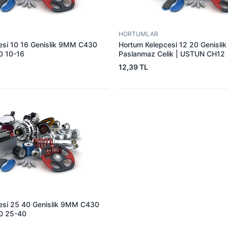
HORTUMLAR
esi 10 16 Genislik 9MM C430
Hortum Kelepcesi 12 20 Genisl
0 10-16
Paslanmaz Celik | USTUN CH12
12,39 TL
esi 25 40 Genislik 9MM C430
30 25-40