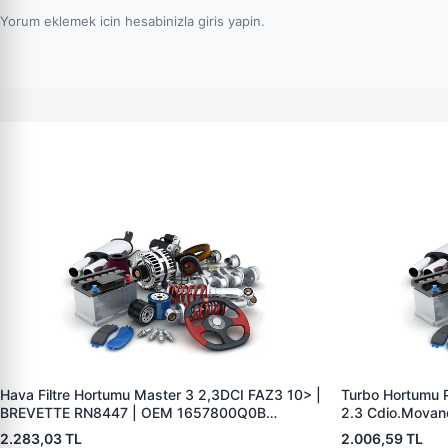
Yorum eklemek icin hesabinizla giris yapin.
Hava Filtre Hortumu Master 3 2,3DCI FAZ3 10> |
Turbo Hortumu Pl
BREVETTE RN8447 | OEM 1657800Q0B
2.3 Cdio.Movan
49670356875 165554107R
RN8404 | OEM
2.283,03 TL
2.006,59 TL