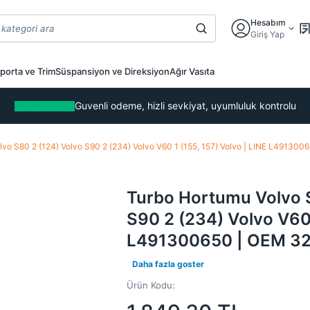
Hesabım
Giriş Yap
porta ve Trim
Süspansiyon ve Direksiyon
Ağır Vasıta
Guvenli odeme, hizli sevkiyat, uyumluluk kontrolu
lvo S80 2 (124) Volvo S90 2 (234) Volvo V60 1 (155, 157) Volvo | LINE L4913
Turbo Hortumu Volvo S
S90 2 (234) Volvo V60 
L491300650 | OEM 3
Daha fazla goster
Ürün Kodu: