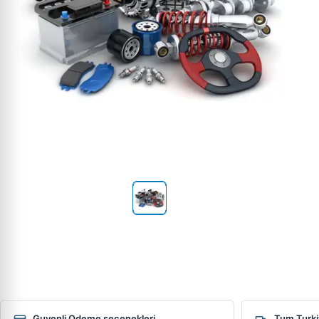
Guvenli Odeme secenekleri
Tum Turki