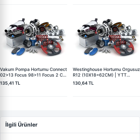
Vakum Pompa Hortumu Connect
Westinghouse Hortumu Orgusuz
02>13 Focus 98>11 Focus 2 C
R12 (10X18=62CM) | YTT
Max 05>10 Mondeo 4 07>08
Y50123 | OEM 7700575128
135,41 TL
130,64 TL
1,8TDCI | YTT Y40224 | OEM
3S4Q2B047AB
İlgili Ürünler