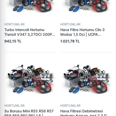
HORTUMLAR
HORTUMLAR
Turbo Intercoll Hortumu
Hava Filtre Hortumu Clio 3
Transit V347 3,2TDCI 200PS
Modus 1,5 Dci | UCPA
07>12 | FORBO FB71003 |
31P3002 | OEM
942,15 TL
1.021,78 TL
OEM 8C16 6C646 AC
8200446868
5137586
HORTUMLAR
HORTUMLAR
Su Borusu Mini R55 R56 R57
Hava Filtresi Debimetresi
R58 R59 R60 R61 1.6 |
Hortumu Karsan Jest 2,3 D