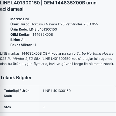
LINE L401300150 | OEM 144635X00B urun
aciklamasi
Marka:
LINE
Ürün:
Turbo Hortumu Navara D23 Pathfinder 2,5D 05>
Ürün Kodu:
LINE L401300150
OEM Kodları:
144635X00B
Birim:
Ad.
Paket Miktarı:
1
LINE markası 144635X00B OEM kodlarına sahip
Turbo Hortumu Navara
D23 Pathfinder 2,5D 05>
(LINE L401300150 kodlu) araçlar için uyumlu
olan bu ürün, uygun fiyatlarla, hızlı ve güvenli kargo ile hizmetinizdedir.
Teknik Bilgiler
Tedarikçi / Ürün
LINE L401300150
Kodu
Stok
1