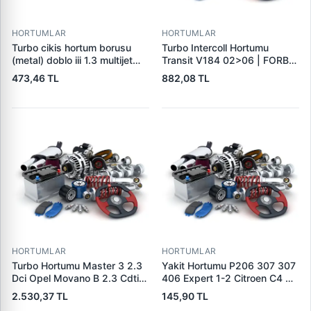
HORTUMLAR
HORTUMLAR
Turbo cikis hortum borusu
Turbo Intercoll Hortumu
(metal) doblo iii 1.3 multijet
Transit V184 02>06 | FORBO
09> 51984103 - 51812225
FB71004 | OEM 2C16 6K683
473,46 TL
882,08 TL
AA 4494359
HORTUMLAR
HORTUMLAR
Turbo Hortumu Master 3 2.3
Yakit Hortumu P206 307 307
Dci Opel Movano B 2.3 Cdti
406 Expert 1-2 Citroen C4 C5
10> | UCPA 31H10194 | OEM
Jumpy Xsara 2.0 Hdi 99>07 |
2.530,37 TL
145,90 TL
144605593R 144604965R
WINTECH 0500208 | OEM