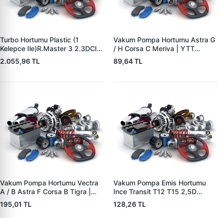
Turbo Hortumu Plastic (1
Vakum Pompa Hortumu Astra G
Kelepce Ile)R.Master 3 2.3DCI
/ H Corsa C Meriva | YTT
M9T (Çift Teker Araclar Icin)
Y11641 | OEM 5545506
2.055,96 TL
89,64 TL
2010- | BREVETTE RN8403 |
OEM 144604965R
8200753439
Vakum Pompa Hortumu Vectra
Vakum Pompa Emis Hortumu
A / B Astra F Corsa B Tigra |
Ince Transit T12 T15 2,5D
YTT Y11640 | OEM 5545508
92>00 | YTT Y40147 | OEM
195,01 TL
128,26 TL
864F2L334CA