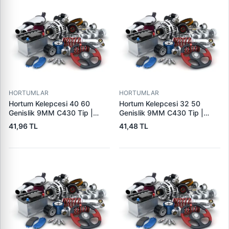
HORTUMLAR
HORTUMLAR
Hortum Kelepcesi 40 60
Hortum Kelepcesi 32 50
Genislik 9MM C430 Tip |
Genislik 9MM C430 Tip |
ERBI C430 40-60
ERBI C430 32-50
41,96 TL
41,48 TL