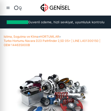
Guvenli odeme, hizli sevkiyat, uyumluluk kontrolu
Isitma, Sogutma ve Klima
»
HORTUMLAR
»
Turbo Hortumu Navara D23 Pathfinder 2,5D 05> | LINE L401300150 |
OEM 144635X00B