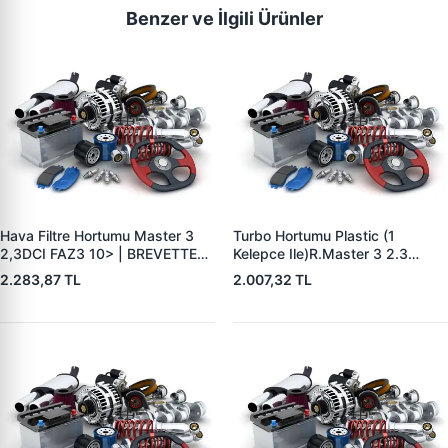
Benzer ve İlgili Ürünler
Hava Filtre Hortumu Master 3
Turbo Hortumu Plastic (1
2,3DCI FAZ3 10> | BREVETTE
Kelepce Ile)R.Master 3 2.3
RN8447 | OEM 1657800Q0B
Cdio.Movano B 2.3 Cdti 2007- |
2.283,87 TL
2.007,32 TL
49670356875 165554107R
BREVETTE RN8404 | OEM
8200753502 144605593R