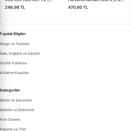
WINTECH 0400408 | OEM
Euro 5 | IBRAS 17750 | OEM
246,98 TL
470,60 TL
11537589713 11537541845
1015049AA
Faydalı Bilgiler
Kargo ve Teslimat
İade, Değişim ve Garanti
Gizlilik Politikası
Kullanım Koşulları
Kategoriler
Motor ve Şanzıman
Elektrik ve Elektronik
Fren Sistemi
Kaporta ve Trim