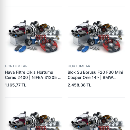
1446300Q1M
1579.GC
HORTUMLAR
HORTUMLAR
Hava Filtre Cikis Hortumu
Blok Su Borusu F20 F30 Mini
Ceres 2400 | NIFEA 31205 |
Cooper One 14> | BMW
OEM 0K68A13347
11118571141 | OEM
1.165,77 TL
2.458,38 TL
11118571141