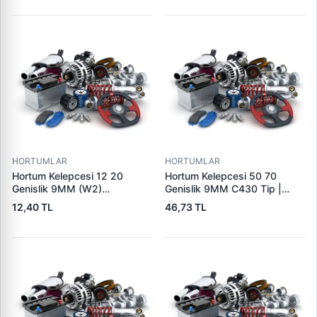
HORTUMLAR
HORTUMLAR
Hortum Kelepcesi 12 20
Hortum Kelepcesi 50 70
Genislik 9MM (W2)
Genislik 9MM C430 Tip |
Paslanmaz Celik | USTUN
ERBI C430 50-70
12,40 TL
46,73 TL
CH12