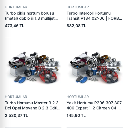
HORTUMLAR
HORTUMLAR
Turbo cikis hortum borusu
Turbo Intercoll Hortumu
(metal) doblo iii 1.3 multijet
Transit V184 02>06 | FORBO
09> 51984103 - 51812225
FB71004 | OEM 2C16 6K683
473,46 TL
882,08 TL
AA 4494359
HORTUMLAR
HORTUMLAR
Turbo Hortumu Master 3 2.3
Yakit Hortumu P206 307 307
Dci Opel Movano B 2.3 Cdti
406 Expert 1-2 Citroen C4 C5
10> | UCPA 31H10194 | OEM
Jumpy Xsara 2.0 Hdi 99>07 |
2.530,37 TL
145,90 TL
144605593R 144604965R
WINTECH 0500208 | OEM
1446300Q1M
1579.GC