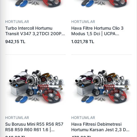
HORTUMLAR
HORTUMLAR
Turbo Intercoll Hortumu
Hava Filtre Hortumu Clio 3
Transit V347 3,2TDCI 200PS
Modus 1,5 Dci | UCPA
07>12 | FORBO FB71003 |
31P3002 | OEM
942,15 TL
1.021,78 TL
OEM 8C16 6C646 AC
8200446868
5137586
HORTUMLAR
HORTUMLAR
Su Borusu Mini R55 R56 R57
Hava Filtresi Debimetresi
R58 R59 R60 R61 1.6 |
Hortumu Karsan Jest 2,3 D
WINTECH 0400408 | OEM
Euro 5 | IBRAS 17750 | OEM