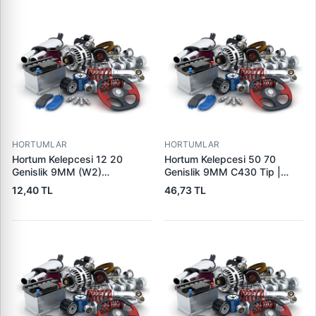
HORTUMLAR
HORTUMLAR
Hortum Kelepcesi 12 20
Hortum Kelepcesi 50 70
Genislik 9MM (W2)
Genislik 9MM C430 Tip |
Paslanmaz Celik | USTUN
ERBI C430 50-70
12,40 TL
46,73 TL
CH12