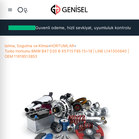
Guvenli odeme, hizli sevkiyat, uyumluluk kontrolu
Isitma, Sogutma ve Klima
»
HORTUMLAR
»
Turbo Hortumu BMW B47 D20 B X5 F15 F85 15>18 | LINE L141300640 |
OEM 11618513853