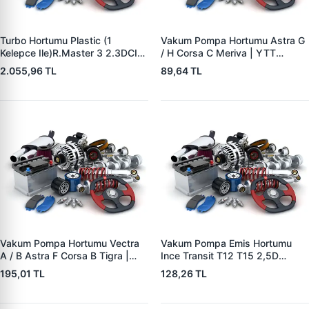
Turbo Hortumu Plastic (1
Vakum Pompa Hortumu Astra G
Kelepce Ile)R.Master 3 2.3DCI
/ H Corsa C Meriva | YTT
M9T (Çift Teker Araclar Icin)
Y11641 | OEM 5545506
2.055,96 TL
89,64 TL
2010- | BREVETTE RN8403 |
OEM 144604965R
8200753439
Vakum Pompa Hortumu Vectra
Vakum Pompa Emis Hortumu
A / B Astra F Corsa B Tigra |
Ince Transit T12 T15 2,5D
YTT Y11640 | OEM 5545508
92>00 | YTT Y40147 | OEM
195,01 TL
128,26 TL
864F2L334CA