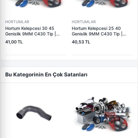
HORTUMLAR
HORTUMLAR
Hortum Kelepcesi 30 45
Hortum Kelepcesi 25 40
Genislik 9MM C430 Tip |
Genislik 9MM C430 Tip |
ERBI C430 30-45
ERBI C430 25-40
41,00 TL
40,53 TL
Bu Kategorinin En Çok Satanları