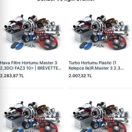
Hava Filtre Hortumu Master 3
Turbo Hortumu Plastic (1
2,3DCI FAZ3 10> | BREVETTE
Kelepce Ile)R.Master 3 2.3
RN8447 | OEM 1657800Q0B
Cdio.Movano B 2.3 Cdti 2007- |
2.283,87 TL
2.007,32 TL
49670356875 165554107R
BREVETTE RN8404 | OEM
8200753502 144605593R