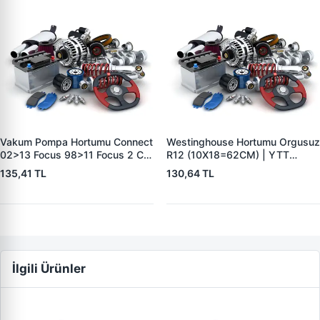
Vakum Pompa Hortumu Connect
Westinghouse Hortumu Orgusuz
02>13 Focus 98>11 Focus 2 C
R12 (10X18=62CM) | YTT
Max 05>10 Mondeo 4 07>08
Y50123 | OEM 7700575128
135,41 TL
130,64 TL
1,8TDCI | YTT Y40224 | OEM
3S4Q2B047AB
İlgili Ürünler