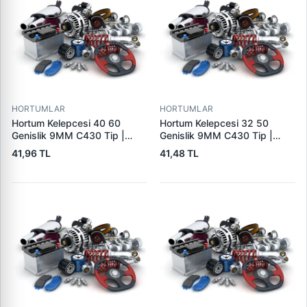
HORTUMLAR
HORTUMLAR
Hortum Kelepcesi 40 60
Hortum Kelepcesi 32 50
Genislik 9MM C430 Tip |
Genislik 9MM C430 Tip |
ERBI C430 40-60
ERBI C430 32-50
41,96 TL
41,48 TL