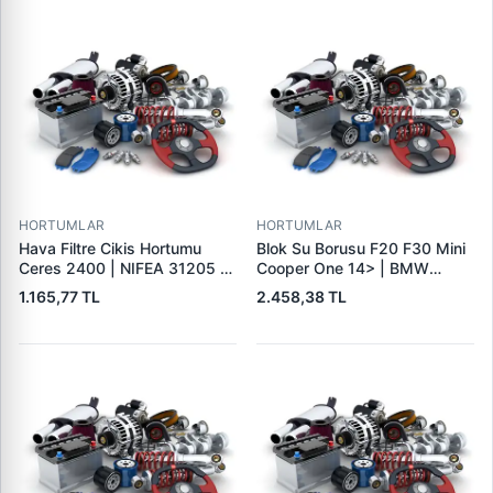
HORTUMLAR
HORTUMLAR
Hava Filtre Cikis Hortumu
Blok Su Borusu F20 F30 Mini
Ceres 2400 | NIFEA 31205 |
Cooper One 14> | BMW
OEM 0K68A13347
11118571141 | OEM
1.165,77 TL
2.458,38 TL
11118571141