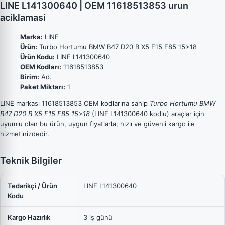
LINE L141300640 | OEM 11618513853 urun
aciklamasi
Marka:
LINE
Ürün:
Turbo Hortumu BMW B47 D20 B X5 F15 F85 15>18
Ürün Kodu:
LINE L141300640
OEM Kodları:
11618513853
Birim:
Ad.
Paket Miktarı:
1
LINE markası 11618513853 OEM kodlarına sahip
Turbo Hortumu BMW
B47 D20 B X5 F15 F85 15>18
(LINE L141300640 kodlu) araçlar için
uyumlu olan bu ürün, uygun fiyatlarla, hızlı ve güvenli kargo ile
hizmetinizdedir.
Teknik Bilgiler
Tedarikçi / Ürün
LINE L141300640
Kodu
Kargo Hazırlık
3 iş günü