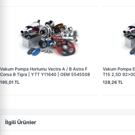
Vakum Pompa Hortumu Vectra A / B Astra F
Vakum Pompa Em
Corsa B Tigra | YTT Y11640 | OEM 5545508
T15 2,5D 92>00
864F2L334CA
195,01 TL
128,26 TL
İlgili Ürünler