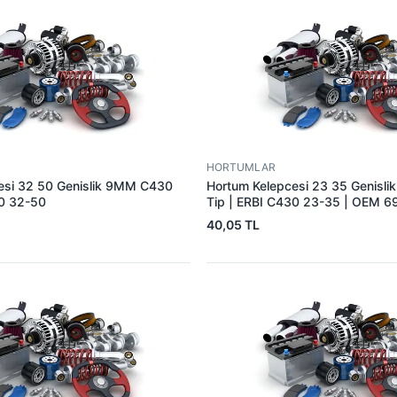
HORTUMLAR
esi 32 50 Genislik 9MM C430
Hortum Kelepcesi 23 35 Genisl
30 32-50
Tip | ERBI C430 23-35 | OEM 
40,05 TL