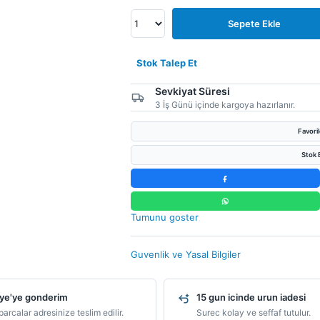
Sepete Ekle
Stok Talep Et
Sevkiyat Süresi
3 İş Günü içinde kargoya hazırlanır.
Favori
Stok B
Tumunu goster
Guvenlik ve Yasal Bilgiler
ye'ye gonderim
15 gun icinde urun iadesi
arcalar adresinize teslim edilir.
Surec kolay ve seffaf tutulur.