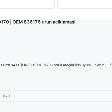
00170 | OEM 836176 urun aciklamasi
,3 Cdti 04>>
(LINE L121300170 kodlu) araçlar için uyumlu olan bu ürün,
300170