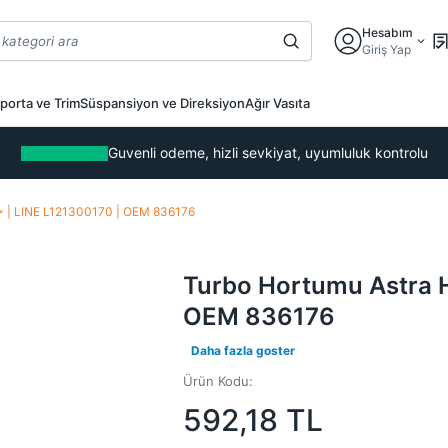
Hesabım
Giriş Yap
porta ve Trim
Süspansiyon ve Direksiyon
Ağır Vasıta
Guvenli odeme, hizli sevkiyat, uyumluluk kontrolu
>> | LINE L121300170 | OEM 836176
Turbo Hortumu Astra H
OEM 836176
Daha fazla goster
Ürün Kodu:
592,18
TL