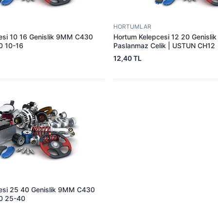
HORTUMLAR
esi 10 16 Genislik 9MM C430
Hortum Kelepcesi 12 20 Genisl
0 10-16
Paslanmaz Celik | USTUN CH12
12,40 TL
esi 25 40 Genislik 9MM C430
30 25-40