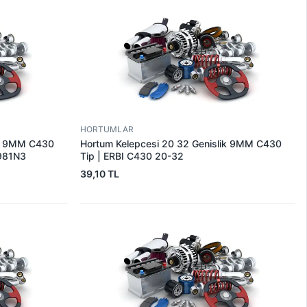
HORTUMLAR
ik 9MM C430
Hortum Kelepcesi 20 32 Genislik 9MM C430
6981N3
Tip | ERBI C430 20-32
39,10 TL