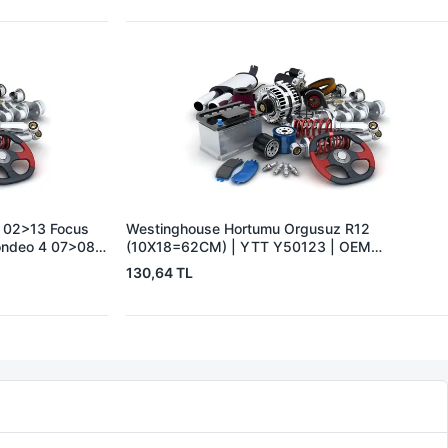
 02>13 Focus
Westinghouse Hortumu Orgusuz R12
ondeo 4 07>08
(10X18=62CM) | YTT Y50123 | OEM
3S4Q2B047AB
7700575128
130,64 TL