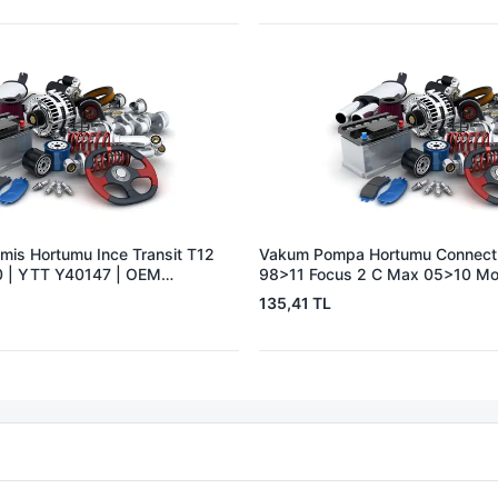
is Hortumu Ince Transit T12
Vakum Pompa Hortumu Connect
 | YTT Y40147 | OEM
98>11 Focus 2 C Max 05>10 M
1,8TDCI | YTT Y40224 | OEM 
135,41 TL