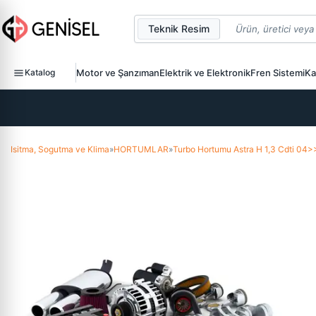
Teknik Resim
Katalog
Motor ve Şanzıman
Elektrik ve Elektronik
Fren Sistemi
Ka
Isitma, Sogutma ve Klima
»
HORTUMLAR
»
Turbo Hortumu Astra H 1,3 Cdti 04