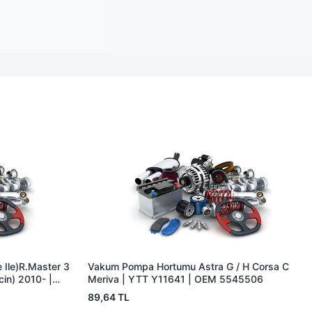
 Ile)R.Master 3
Vakum Pompa Hortumu Astra G / H Corsa C
cin) 2010- |
Meriva | YTT Y11641 | OEM 5545506
604965R
89,64 TL