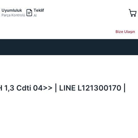
Teklif
Uyumluluk
Parça Kontrolü
Al
Bize Ulaşın
 1,3 Cdti 04>> | LINE L121300170 |