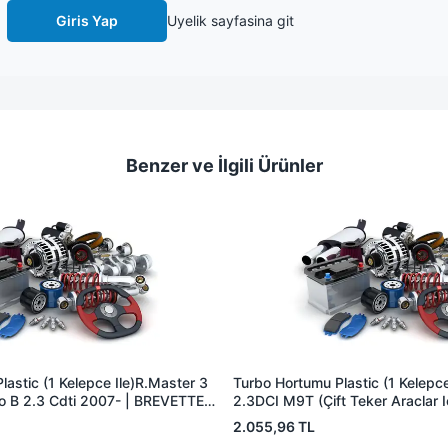
Giris Yap
Uyelik sayfasina git
Benzer ve İlgili Ürünler
astic (1 Kelepce Ile)R.Master 3
Turbo Hortumu Plastic (1 Kelepce
o B 2.3 Cdti 2007- | BREVETTE
2.3DCI M9T (Çift Teker Araclar I
 8200753502 144605593R
BREVETTE RN8403 | OEM 144
2.055,96 TL
8200753439