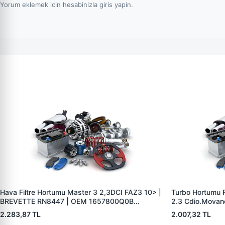
Yorum eklemek icin hesabinizla giris yapin.
Hava Filtre Hortumu Master 3 2,3DCI FAZ3 10> |
Turbo Hortumu Pl
BREVETTE RN8447 | OEM 1657800Q0B
2.3 Cdio.Movan
49670356875 165554107R
RN8404 | OEM
2.283,87 TL
2.007,32 TL