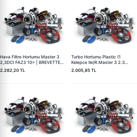
Hava Filtre Hortumu Master 3
Turbo Hortumu Plastic (1
2,3DCI FAZ3 10> | BREVETTE
Kelepce Ile)R.Master 3 2.3
RN8447 | OEM 1657800Q0B
Cdio.Movano B 2.3 Cdti 2007- |
2.282,20 TL
2.005,85 TL
49670356875 165554107R
BREVETTE RN8404 | OEM
8200753502 144605593R