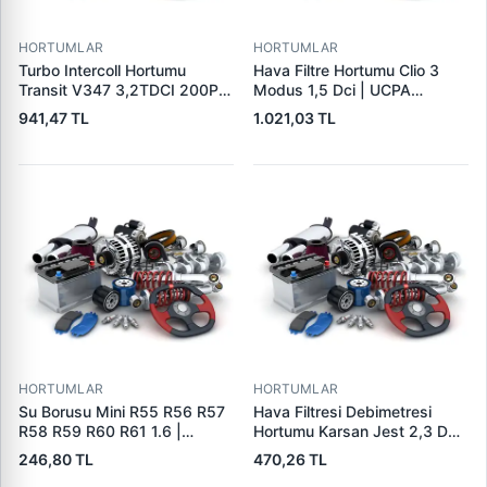
HORTUMLAR
HORTUMLAR
Turbo Intercoll Hortumu
Hava Filtre Hortumu Clio 3
Transit V347 3,2TDCI 200PS
Modus 1,5 Dci | UCPA
07>12 | FORBO FB71003 |
31P3002 | OEM
941,47 TL
1.021,03 TL
OEM 8C16 6C646 AC
8200446868
5137586
HORTUMLAR
HORTUMLAR
Su Borusu Mini R55 R56 R57
Hava Filtresi Debimetresi
R58 R59 R60 R61 1.6 |
Hortumu Karsan Jest 2,3 D
WINTECH 0400408 | OEM
Euro 5 | IBRAS 17750 | OEM
246,80 TL
470,26 TL
11537589713 11537541845
1015049AA