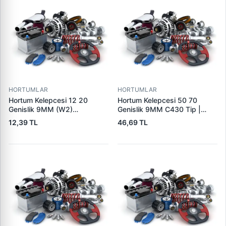
HORTUMLAR
HORTUMLAR
Hortum Kelepcesi 12 20
Hortum Kelepcesi 50 70
Genislik 9MM (W2)
Genislik 9MM C430 Tip |
Paslanmaz Celik | USTUN
ERBI C430 50-70
12,39 TL
46,69 TL
CH12