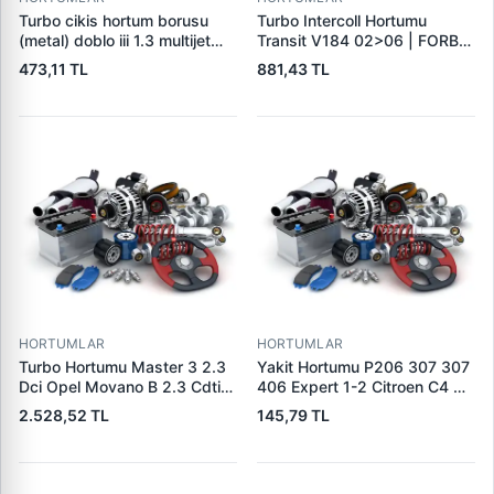
Turbo cikis hortum borusu
Turbo Intercoll Hortumu
(metal) doblo iii 1.3 multijet
Transit V184 02>06 | FORBO
09> 51984103 - 51812225
FB71004 | OEM 2C16 6K683
473,11 TL
881,43 TL
AA 4494359
HORTUMLAR
HORTUMLAR
Turbo Hortumu Master 3 2.3
Yakit Hortumu P206 307 307
Dci Opel Movano B 2.3 Cdti
406 Expert 1-2 Citroen C4 C5
10> | UCPA 31H10194 | OEM
Jumpy Xsara 2.0 Hdi 99>07 |
2.528,52 TL
145,79 TL
144605593R 144604965R
WINTECH 0500208 | OEM
1446300Q1M
1579.GC