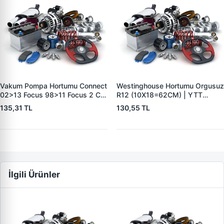
Vakum Pompa Hortumu Connect
Westinghouse Hortumu Orgusuz
02>13 Focus 98>11 Focus 2 C
R12 (10X18=62CM) | YTT
Max 05>10 Mondeo 4 07>08
Y50123 | OEM 7700575128
135,31 TL
130,55 TL
1,8TDCI | YTT Y40224 | OEM
3S4Q2B047AB
İlgili Ürünler