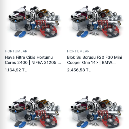
HORTUMLAR
HORTUMLAR
Hava Filtre Cikis Hortumu
Blok Su Borusu F20 F30 Mini
Ceres 2400 | NIFEA 31205 |
Cooper One 14> | BMW
OEM 0K68A13347
11118571141 | OEM
1.164,92 TL
2.456,58 TL
11118571141