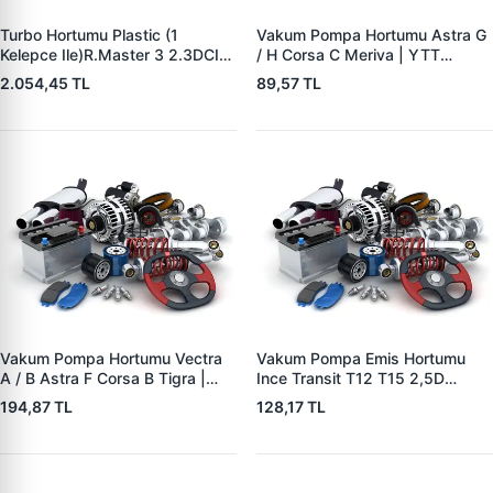
Turbo Hortumu Plastic (1
Vakum Pompa Hortumu Astra G
Kelepce Ile)R.Master 3 2.3DCI
/ H Corsa C Meriva | YTT
M9T (Çift Teker Araclar Icin)
Y11641 | OEM 5545506
2.054,45 TL
89,57 TL
2010- | BREVETTE RN8403 |
OEM 144604965R
8200753439
Vakum Pompa Hortumu Vectra
Vakum Pompa Emis Hortumu
A / B Astra F Corsa B Tigra |
Ince Transit T12 T15 2,5D
YTT Y11640 | OEM 5545508
92>00 | YTT Y40147 | OEM
194,87 TL
128,17 TL
864F2L334CA