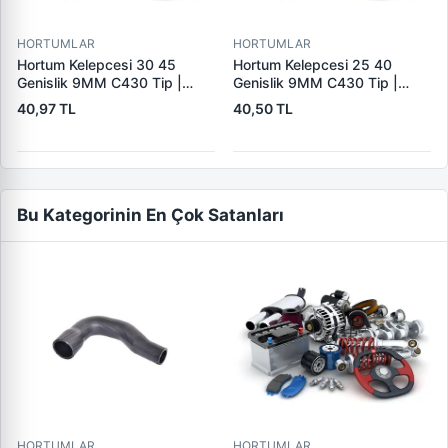
HORTUMLAR
HORTUMLAR
Hortum Kelepcesi 30 45
Hortum Kelepcesi 25 40
Genislik 9MM C430 Tip |
Genislik 9MM C430 Tip |
ERBI C430 30-45
ERBI C430 25-40
40,97 TL
40,50 TL
Bu Kategorinin En Çok Satanları
HORTUMLAR
HORTUMLAR