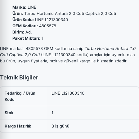
Marka:
LINE
Ürün:
Turbo Hortumu Antara 2,0 Cdti Captiva 2,0 Cdti
Ürün Kodu:
LINE L121300340
OEM Kodları:
4805578
Birim:
Ad.
Paket Miktarı:
1
LINE markası 4805578 OEM kodlarına sahip
Turbo Hortumu Antara 2,0
Cdti Captiva 2,0 Cdti
(LINE L121300340 kodlu) araçlar için uyumlu olan
bu ürün, uygun fiyatlarla, hızlı ve güvenli kargo ile hizmetinizdedir.
Teknik Bilgiler
Tedarikçi / Ürün
LINE L121300340
Kodu
Stok
1
Kargo Hazırlık
3 iş günü