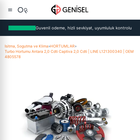
Guvenli odeme, hizli sevkiyat, uyumluluk kontrolu
Isitma, Sogutma ve Klima
»
HORTUMLAR
»
Turbo Hortumu Antara 2,0 Cdti Captiva 2,0 Cdti | LINE L121300340 | OEM
4805578