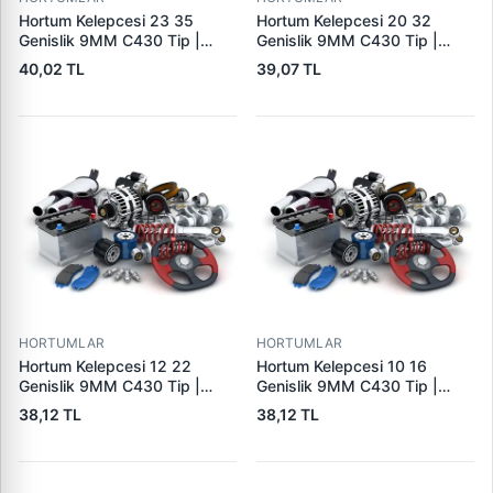
Hortum Kelepcesi 23 35
Hortum Kelepcesi 20 32
Genislik 9MM C430 Tip |
Genislik 9MM C430 Tip |
ERBI C430 23-35 | OEM
ERBI C430 20-32
40,02 TL
39,07 TL
6981N3
HORTUMLAR
HORTUMLAR
Hortum Kelepcesi 12 22
Hortum Kelepcesi 10 16
Genislik 9MM C430 Tip |
Genislik 9MM C430 Tip |
ERBI C430 12-22
ERBI C430 10-16
38,12 TL
38,12 TL