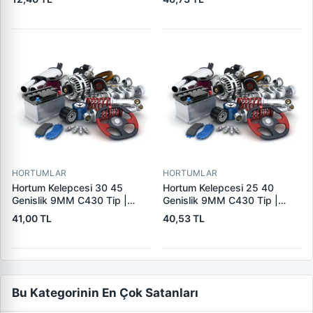
CH12
HORTUMLAR
HORTUMLAR
Hortum Kelepcesi 30 45
Hortum Kelepcesi 25 40
Genislik 9MM C430 Tip |
Genislik 9MM C430 Tip |
ERBI C430 30-45
ERBI C430 25-40
41,00 TL
40,53 TL
Bu Kategorinin En Çok Satanları