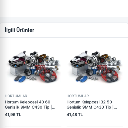
İlgili Ürünler
HORTUMLAR
HORTUMLAR
Hortum Kelepcesi 40 60
Hortum Kelepcesi 32 50
Genislik 9MM C430 Tip |
Genislik 9MM C430 Tip |
ERBI C430 40-60
ERBI C430 32-50
41,96 TL
41,48 TL