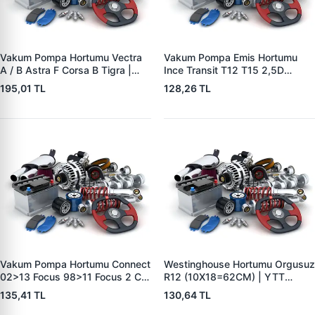
Vakum Pompa Hortumu Vectra
Vakum Pompa Emis Hortumu
A / B Astra F Corsa B Tigra |
Ince Transit T12 T15 2,5D
YTT Y11640 | OEM 5545508
92>00 | YTT Y40147 | OEM
195,01 TL
128,26 TL
864F2L334CA
Vakum Pompa Hortumu Connect
Westinghouse Hortumu Orgusuz
02>13 Focus 98>11 Focus 2 C
R12 (10X18=62CM) | YTT
Max 05>10 Mondeo 4 07>08
Y50123 | OEM 7700575128
135,41 TL
130,64 TL
1,8TDCI | YTT Y40224 | OEM
3S4Q2B047AB