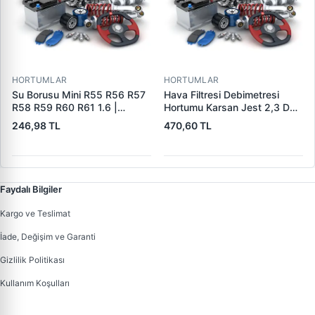
HORTUMLAR
HORTUMLAR
Su Borusu Mini R55 R56 R57
Hava Filtresi Debimetresi
R58 R59 R60 R61 1.6 |
Hortumu Karsan Jest 2,3 D
WINTECH 0400408 | OEM
Euro 5 | IBRAS 17750 | OEM
246,98 TL
470,60 TL
11537589713 11537541845
1015049AA
Faydalı Bilgiler
Kargo ve Teslimat
İade, Değişim ve Garanti
Gizlilik Politikası
Kullanım Koşulları