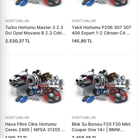
HORTUMLAR
HORTUMLAR
Turbo Hortumu Master 3 2.3
Yakit Hortumu P206 307 307
Dci Opel Movano B 2.3 Cdti
406 Expert 1-2 Citroen C4 C5
10> | UCPA 31H10194 | OEM
Jumpy Xsara 2.0 Hdi 99>07 |
2.530,37 TL
145,90 TL
144605593R 144604965R
WINTECH 0500208 | OEM
1446300Q1M
1579.GC
HORTUMLAR
HORTUMLAR
Hava Filtre Cikis Hortumu
Blok Su Borusu F20 F30 Mini
Ceres 2400 | NIFEA 31205 |
Cooper One 14> | BMW
OEM 0K68A13347
11118571141 | OEM
1.165,77 TL
2.458,38 TL