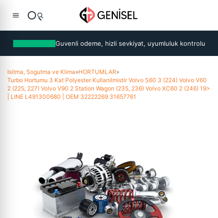
Guvenli odeme, hizli sevkiyat, uyumluluk kontrolu
Isitma, Sogutma ve Klima
»
HORTUMLAR
»
Turbo Hortumu 3 Kat Polyester Kullanilmistir Volvo S60 3 (224) Volvo V60
2 (225, 227) Volvo V90 2 Station Wagon (235, 236) Volvo XC60 2 (246) 19>
| LINE L491300680 | OEM 32222269 31657761