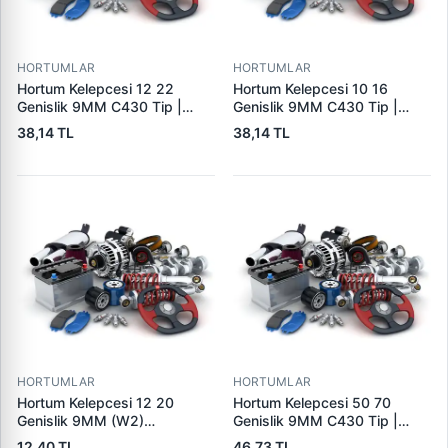
HORTUMLAR
HORTUMLAR
Hortum Kelepcesi 12 22
Hortum Kelepcesi 10 16
Genislik 9MM C430 Tip |
Genislik 9MM C430 Tip |
ERBI C430 12-22
ERBI C430 10-16
38,14 TL
38,14 TL
HORTUMLAR
HORTUMLAR
Hortum Kelepcesi 12 20
Hortum Kelepcesi 50 70
Genislik 9MM (W2)
Genislik 9MM C430 Tip |
Paslanmaz Celik | USTUN
ERBI C430 50-70
12,40 TL
46,73 TL