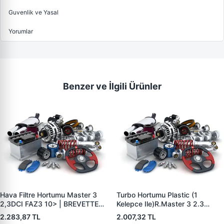
Guvenlik ve Yasal
Yorumlar
Benzer ve İlgili Ürünler
Hava Filtre Hortumu Master 3
Turbo Hortumu Plastic (1
2,3DCI FAZ3 10> | BREVETTE
Kelepce Ile)R.Master 3 2.3
RN8447 | OEM 1657800Q0B
Cdio.Movano B 2.3 Cdti 2007- |
2.283,87 TL
2.007,32 TL
49670356875 165554107R
BREVETTE RN8404 | OEM