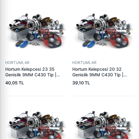
HORTUMLAR
HORTUMLAR
Hortum Kelepcesi 23 35
Hortum Kelepcesi 20 32
Genislik 9MM C430 Tip |
Genislik 9MM C430 Tip |
ERBI C430 23-35 | OEM
ERBI C430 20-32
40,05 TL
39,10 TL
6981N3