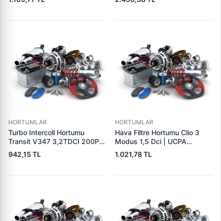
11118571141
HORTUMLAR
HORTUMLAR
Turbo Intercoll Hortumu
Hava Filtre Hortumu Clio 3
Transit V347 3,2TDCI 200PS
Modus 1,5 Dci | UCPA
07>12 | FORBO FB71003 |
31P3002 | OEM
942,15 TL
1.021,78 TL
OEM 8C16 6C646 AC
8200446868
5137586