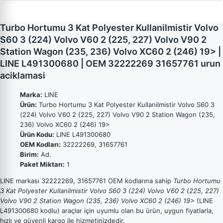
Turbo Hortumu 3 Kat Polyester Kullanilmistir Volvo
S60 3 (224) Volvo V60 2 (225, 227) Volvo V90 2
Station Wagon (235, 236) Volvo XC60 2 (246) 19> |
LINE L491300680 | OEM 32222269 31657761 urun
aciklamasi
Marka:
LINE
Ürün:
Turbo Hortumu 3 Kat Polyester Kullanilmistir Volvo S60 3
(224) Volvo V60 2 (225, 227) Volvo V90 2 Station Wagon (235,
236) Volvo XC60 2 (246) 19>
Ürün Kodu:
LINE L491300680
OEM Kodları:
32222269, 31657761
Birim:
Ad.
Paket Miktarı:
1
LINE markası 32222269, 31657761 OEM kodlarına sahip
Turbo Hortumu
3 Kat Polyester Kullanilmistir Volvo S60 3 (224) Volvo V60 2 (225, 227)
Volvo V90 2 Station Wagon (235, 236) Volvo XC60 2 (246) 19>
(LINE
L491300680 kodlu) araçlar için uyumlu olan bu ürün, uygun fiyatlarla,
hızlı ve güvenli kargo ile hizmetinizdedir.