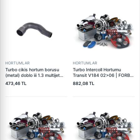
HORTUMLAR
HORTUMLAR
Turbo cikis hortum borusu
Turbo Intercoll Hortumu
(metal) doblo iii 1.3 multijet
Transit V184 02>06 | FORBO
09> 51984103 - 51812225
FB71004 | OEM 2C16 6K683
473,46 TL
882,08 TL
AA 4494359