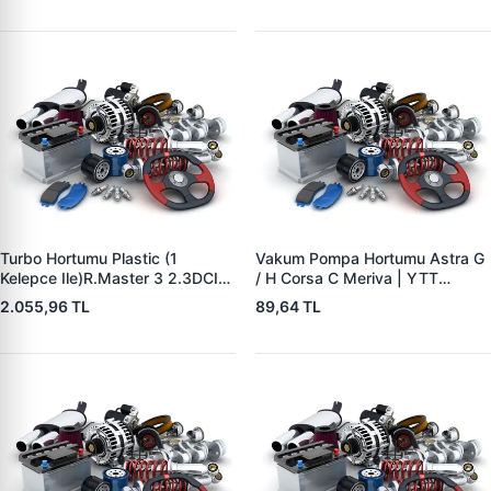
8200753502 144605593R
Turbo Hortumu Plastic (1
Vakum Pompa Hortumu Astra G
Kelepce Ile)R.Master 3 2.3DCI
/ H Corsa C Meriva | YTT
M9T (Çift Teker Araclar Icin)
Y11641 | OEM 5545506
2.055,96 TL
89,64 TL
2010- | BREVETTE RN8403 |
OEM 144604965R
8200753439