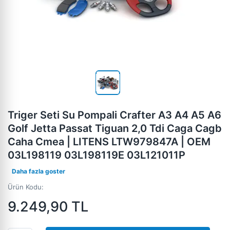
Triger Seti Su Pompali Crafter A3 A4 A5 A6
Golf Jetta Passat Tiguan 2,0 Tdi Caga Cagb
Caha Cmea | LITENS LTW979847A | OEM
03L198119 03L198119E 03L121011P
Daha fazla goster
Ürün Kodu:
9.249,90
TL