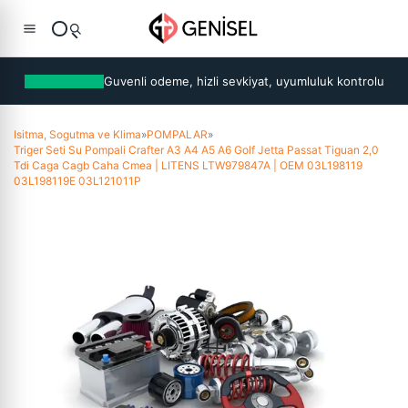
Guvenli odeme, hizli sevkiyat, uyumluluk kontrolu
Isitma, Sogutma ve Klima
»
POMPALAR
»
Triger Seti Su Pompali Crafter A3 A4 A5 A6 Golf Jetta Passat Tiguan 2,0
Tdi Caga Cagb Caha Cmea | LITENS LTW979847A | OEM 03L198119
03L198119E 03L121011P