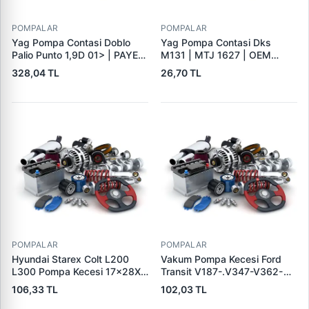
POMPALAR
POMPALAR
Yag Pompa Contasi Doblo
Yag Pompa Contasi Dks
Palio Punto 1,9D 01> | PAYEN
M131 | MTJ 1627 | OEM
KL476 | OEM 46457491
4322815
328,04 TL
26,70 TL
46744434 60812985
POMPALAR
POMPALAR
Hyundai Starex Colt L200
Vakum Pompa Kecesi Ford
L300 Pompa Kecesi 17×28X7
Transit V187-.V347-V362-
| 3E 582132142021 | OEM
V363 Minibus Hafif Ticari,
106,33 TL
102,03 TL
2132142021
Peugeot Boxer, Citroen
Jumper, Fiat Ducato