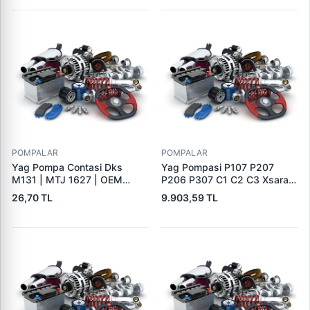
Rover 4 L405 12> Sport 1
L320 09>12 SPORT2 L494
13>17 Velar L560
POMPALAR
POMPALAR
Yag Pompa Contasi Dks
Yag Pompasi P107 P207
M131 | MTJ 1627 | OEM
P206 P307 C1 C2 C3 Xsara 2
4322815
DV4TD (1,4HDI) Ford Fiesta
26,70 TL
9.903,59 TL
1,4TDCI P308 P3008 P508
Partner 2 Partner Tepe
Berlingo 2 Berlingo 3 Expert 3
Scudo 3 Jumpy 3 P5008 C3
3 C4 2 C5