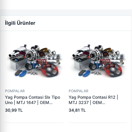
İlgili Ürünler
POMPALAR
POMPALAR
Yag Pompa Contasi Slx Tipo
Yag Pompa Contasi R12 |
Uno | MTJ 1647 | OEM
MTJ 3237 | OEM
4179138
7700550330
30,99 TL
34,81 TL