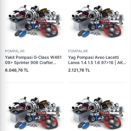
POMPALAR
POMPALAR
Yakit Pompasi G-Class W461
Yag Pompasi Aveo Lacetti
09> Sprinter 906 Crafter
Lanos 1.4 1.5 1.6 97>16 | AKD
2,0TDI 2,5TDI 06>16 |
OP104111 | OEM 25182606
6.046,76 TL
2.121,76 TL
PIERBURG 7.07795.01.0 |
OEM A9064703094