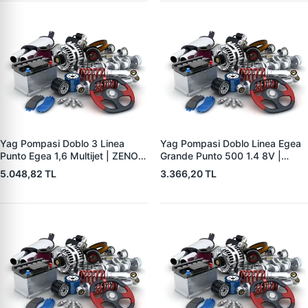
Yag Pompasi Doblo 3 Linea
Yag Pompasi Doblo Linea Egea
Punto Egea 1,6 Multijet | ZENON
Grande Punto 500 1.4 8V |
FI9011 | OEM 55207179
ZENON FI9008 | OEM
5.048,82 TL
3.366,20 TL
46341018
55195304 55269961