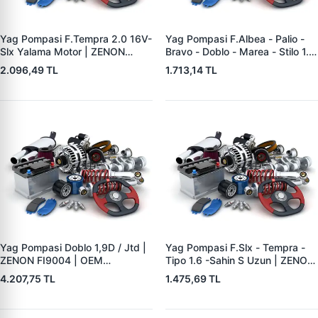
Yag Pompasi F.Tempra 2.0 16V-
Yag Pompasi F.Albea - Palio -
Slx Yalama Motor | ZENON
Bravo - Doblo - Marea - Stilo 1.6
FI9001 | OEM 7717398
16V | ZENON FI9002 | OEM
2.096,49 TL
1.713,14 TL
46772183
Yag Pompasi Doblo 1,9D / Jtd |
Yag Pompasi F.Slx - Tempra -
ZENON FI9004 | OEM
Tipo 1.6 -Sahin S Uzun | ZENON
46744430 46744432
FI9005 | OEM 46467338
4.207,75 TL
1.475,69 TL
46467341