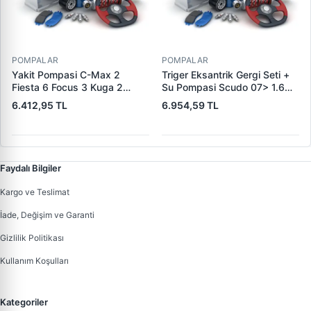
POMPALAR
POMPALAR
Yakit Pompasi C-Max 2
Triger Eksantrik Gergi Seti +
Fiesta 6 Focus 3 Kuga 2
Su Pompasi Scudo 07> 1.6
Mondeo 4 S-Max 10> 1.6
Jtd / 307 00> 1.6 Hdi 3008
6.412,95 TL
6.954,59 TL
Ecoboost Volvo S60 2 -S80 2
09> 1.6 Hdi 1.6 Bluehdi 5008
V40 V60 1 V70 2 T3-T4 10>
09> 1.6 Hdi / C3 C4 C4 04>
1.6 Ecoboost | PIERBURG
1.6 Hdi C5 Berlingo Jumpy /
7.03794.22.0 | OEM 1752534
Focus C Max Çap 04>08
Faydalı Bilgiler
Kargo ve Teslimat
İade, Değişim ve Garanti
Gizlilik Politikası
Kullanım Koşulları
Kategoriler