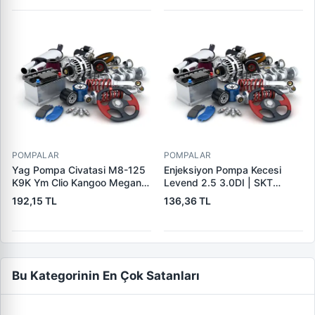
65,00X70,00 / 76,50X9,00 |
CDF 88057-P | OEM 1C1Q
2A454 AC 4570.18
POMPALAR
POMPALAR
Yag Pompa Civatasi M8-125
Enjeksiyon Pompa Kecesi
K9K Ym Clio Kangoo Megane
Levend 2.5 3.0DI | SKT
Clio 4 Sandero Duster Lodgy
040281 | OEM 79023584
192,15 TL
136,36 TL
Dokker | VITESSE 258 | OEM
7703102107
Bu Kategorinin En Çok Satanları