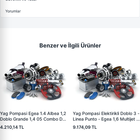
Yorumlar
Benzer ve İlgili Ürünler
Yag Pompasi Egea 1.4 Albea 1,2
Yag Pompasi Elektirikli Doblo 3 -
Doblo Grande 1,4 05 Combo D
Linea Punto - Egea 1,6 Multijet |
1,4 12> | ZENON FI9009 | OEM
ZENON FI9012E | OEM
4.210,14 TL
9.174,09 TL
55269959 55209695
55258238-55269807
55222361