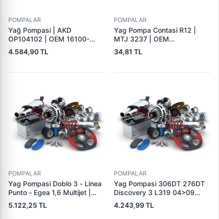
POMPALAR
POMPALAR
Yağ Pompasi | AKD
Yag Pompa Contasi R12 |
OP104102 | OEM 16100-
MTJ 3237 | OEM
M86J00 16100-N86J00
7700550330
4.584,90 TL
34,81 TL
55185375 55232196
1606466880 1001.G7
93177337 646079 646100
POMPALAR
POMPALAR
Yag Pompasi Doblo 3 - Linea
Yag Pompasi 306DT 276DT
Punto - Egea 1,6 Multijet |
Discovery 3 L319 04>09
AKD OP104124 | OEM
Discovery 4 L319 09>18
5.122,25 TL
4.243,99 TL
55207179 646107 55271883
Discovery 5 L462 16> Range
55269804
Rover 3 L322 02>12 Range