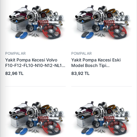
POMPALAR
POMPALAR
Yakit Pompa Kecesi Volvo
Yakit Pompa Kecesi Eski
F10-F12-FL10-N10-N12-NL12
Model Bosch Tipi
| SKT 041177 | OEM
(10X170X0X4X0) | SKT
82,96 TL
83,92 TL
2400224
040724