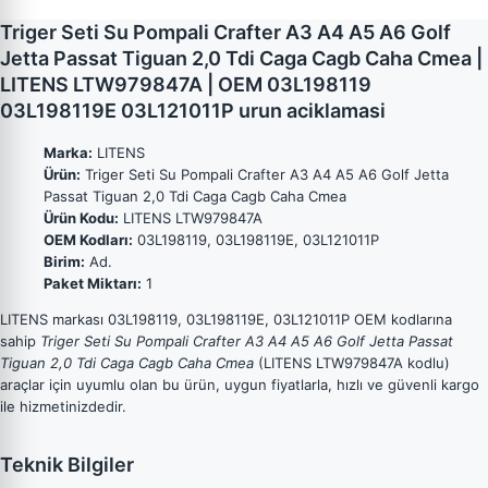
Triger Seti Su Pompali Crafter A3 A4 A5 A6 Golf
Jetta Passat Tiguan 2,0 Tdi Caga Cagb Caha Cmea |
LITENS LTW979847A | OEM 03L198119
03L198119E 03L121011P urun aciklamasi
Marka:
LITENS
Ürün:
Triger Seti Su Pompali Crafter A3 A4 A5 A6 Golf Jetta
Passat Tiguan 2,0 Tdi Caga Cagb Caha Cmea
Ürün Kodu:
LITENS LTW979847A
OEM Kodları:
03L198119, 03L198119E, 03L121011P
Birim:
Ad.
Paket Miktarı:
1
LITENS markası 03L198119, 03L198119E, 03L121011P OEM kodlarına
sahip
Triger Seti Su Pompali Crafter A3 A4 A5 A6 Golf Jetta Passat
Tiguan 2,0 Tdi Caga Cagb Caha Cmea
(LITENS LTW979847A kodlu)
araçlar için uyumlu olan bu ürün, uygun fiyatlarla, hızlı ve güvenli kargo
ile hizmetinizdedir.
Teknik Bilgiler