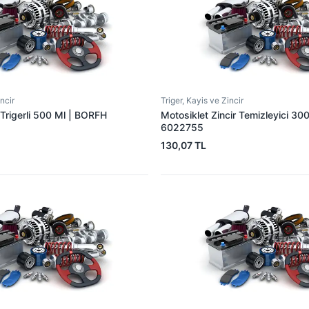
incir
Triger, Kayis ve Zincir
 Trigerli 500 Ml | BORFH
Motosiklet Zincir Temizleyici 3
6022755
130,07 TL