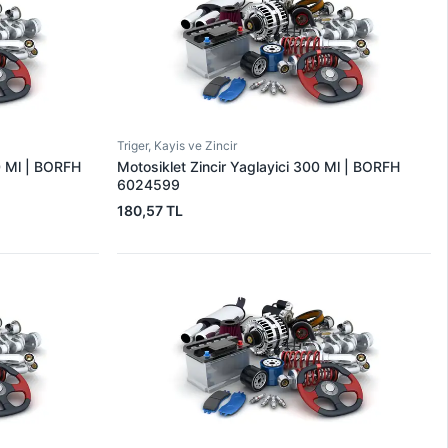
Triger, Kayis ve Zincir
00 Ml | BORFH
Motosiklet Zincir Yaglayici 300 Ml | BORFH
6024599
180,57 TL