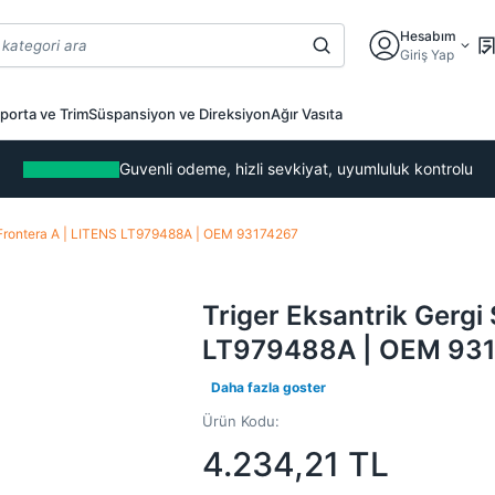
Hesabım
Giriş Yap
porta ve Trim
Süspansiyon ve Direksiyon
Ağır Vasıta
Guvenli odeme, hizli sevkiyat, uyumluluk kontrolu
E Frontera A | LITENS LT979488A | OEM 93174267
Triger Eksantrik Gergi
LT979488A | OEM 93
Daha fazla goster
Ürün Kodu:
4.234,21
TL