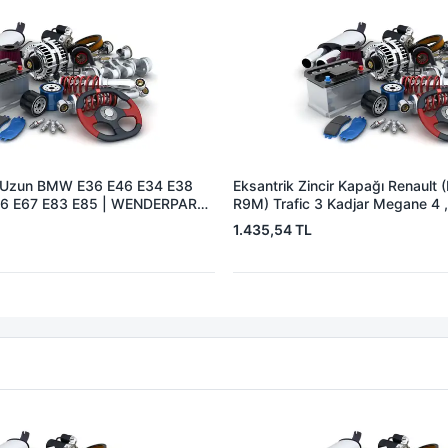
lt Uzun BMW E36 E46 E34 E38
Eksantrik Zincir Kapağı Renault
66 E67 E83 E85 | WENDERPARTS
R9M) Trafic 3 Kadjar Megane 4 
 | OEM 11311726480
(OM622, OM626) C-Class W205
1.435,54 TL
W447 14> | WAGENBURG 16021
135027147R A6260100500