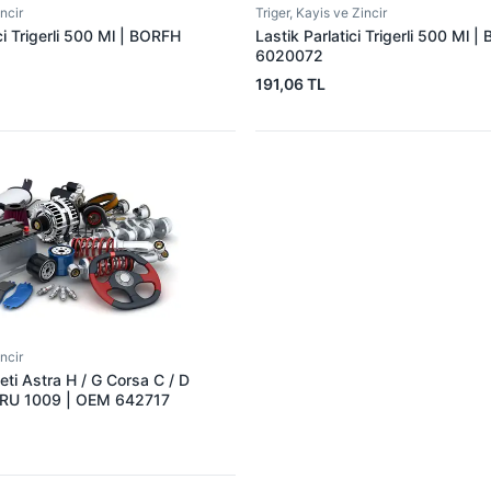
incir
Triger, Kayis ve Zincir
i Trigerli 500 Ml | BORFH
Lastik Parlatici Trigerli 500 Ml 
6020072
191,06 TL
incir
leti Astra H / G Corsa C / D
GRU 1009 | OEM 642717