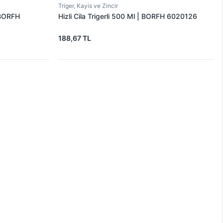
Triger, Kayis ve Zincir
| BORFH
Hizli Cila Trigerli 500 Ml | BORFH 6020126
188,67 TL