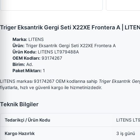
Triger Eksantrik Gergi Seti X22XE Frontera A | LI
Marka:
LITENS
Ürün:
Triger Eksantrik Gergi Seti X22XE Frontera A
Ürün Kodu:
LITENS LT979488A
OEM Kodları:
93174267
Birim:
Ad.
Paket Miktarı:
1
LITENS markası 93174267 OEM kodlarına sahip
Triger Eksantrik Ger
fiyatlarla, hızlı ve güvenli kargo ile hizmetinizdedir.
Teknik Bilgiler
Tedarikçi / Ürün Kodu
LITENS LT
Kargo Hazırlık
3 iş günü