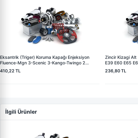
Eksantrik (Triger) Koruma Kapağı Enjeksiyon
Zincir Kizagi A
Fluence-Mgn 3-Scenic 3-Kango-Twingo 2
E39 E60 E65 E
Dacia-Lodgy-Sandero-Duster 1.5 Dci - Nissan
BA11311726480
410,22 TL
236,80 TL
Note E11 08> 1.5DCI | WINTECH 0500101 | OEM
İlgili Ürünler