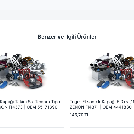
Benzer ve İlgili Ürünler
k Kapağı Takim Slx Tempra Tipo
Triger Eksantrik Kapağı F.Dks (
ZENON FI4373 | OEM 55171390
ZENON FI4371 | OEM 4441830
145,79 TL