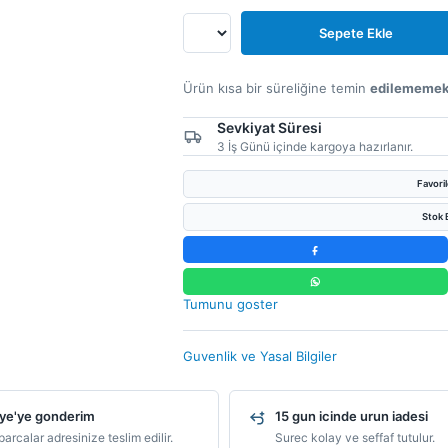
Sepete Ekle
Ürün kısa bir süreliğine temin
edilememek
Sevkiyat Süresi
3 İş Günü içinde kargoya hazırlanır.
Favori
Stok B
Tumunu goster
Guvenlik ve Yasal Bilgiler
ye'ye gonderim
15 gun icinde urun iadesi
arcalar adresinize teslim edilir.
Surec kolay ve seffaf tutulur.