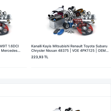
 (M9T 1.6DCI
Kanalli Kayis Mitsubishi Renault Toyota Subaru
, Mercedes
Chrysler Nissan 48375 | VOE 4PK1125 | OEM
 14> Vito
04668249AB
223,93 TL
208 | OEM