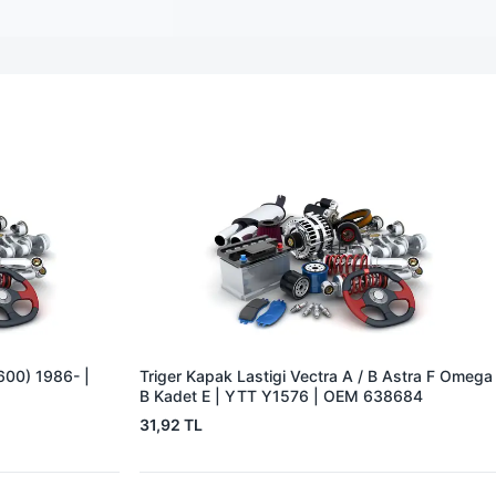
1600) 1986- |
Triger Kapak Lastigi Vectra A / B Astra F Omega
B Kadet E | YTT Y1576 | OEM 638684
31,92 TL