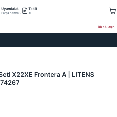
Teklif
Uyumluluk
Parça Kontrolü
Al
Bize Ulaşın
 Seti X22XE Frontera A | LITENS
174267