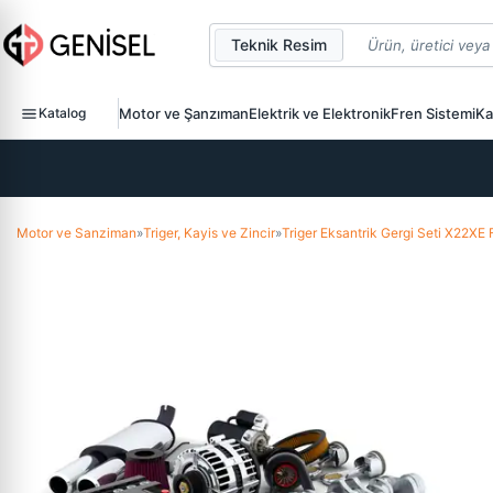
Teknik Resim
Katalog
Motor ve Şanzıman
Elektrik ve Elektronik
Fren Sistemi
Ka
Motor ve Sanziman
»
Triger, Kayis ve Zincir
»
Triger Eksantrik Gergi Seti X22X