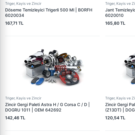
Triger, Kayis ve Zincir
Triger, Kayis ve Z
Döseme Temizleyici Trigerli 500 Ml | BORFH
Jant Temizleyic
6020034
6020010
167,71 TL
165,80 TL
Triger, Kayis ve Zincir
Triger, Kayis ve Z
Zincir Gergi Paleti Astra H / G Corsa C / D |
Zincir Gergi Pa
DOGRU 1011 | OEM 642692
(Z13DT) | DO
142,46 TL
120,54 TL