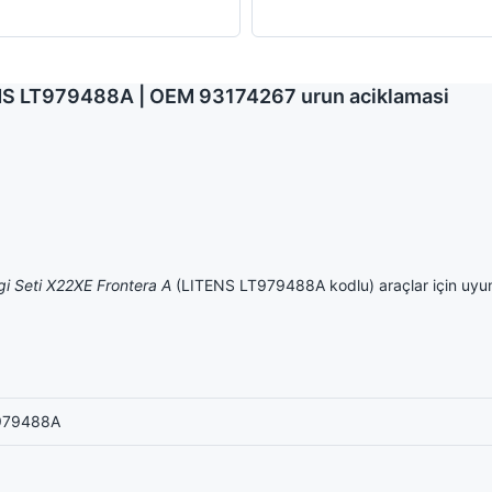
TENS LT979488A | OEM 93174267 urun aciklamasi
gi Seti X22XE Frontera A
(LITENS LT979488A kodlu) araçlar için uyu
979488A