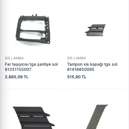
SIS LAMBA
SIS LAMBA
Far taşıyıcısı tga şantiye sol
Tampon sis kapağı tgs sol
81251155007
81416850095
2.865,09 TL
515,90 TL