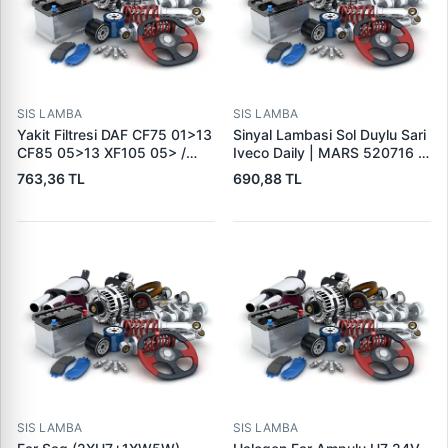
SIS LAMBA
SIS LAMBA
Yakit Filtresi DAF CF75 01>13
Sinyal Lambasi Sol Duylu Sari
CF85 05>13 XF105 05> /
Iveco Daily | MARS 520716 |
Temsa Safir 09> Avenue 10>
OEM 500320426
763,36 TL
690,88 TL
Safari 10> | BOSCH
F026402032 | OEM 1616361
1643080 1699168
SIS LAMBA
SIS LAMBA