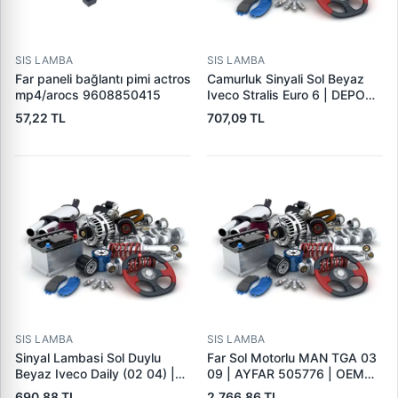
SIS LAMBA
SIS LAMBA
Far paneli bağlantı pimi actros
Camurluk Sinyali Sol Beyaz
mp4/arocs 9608850415
Iveco Stralis Euro 6 | DEPO
663-1402L-UE2C | OEM
57,22 TL
707,09 TL
5801572080
SIS LAMBA
SIS LAMBA
Sinyal Lambasi Sol Duylu
Far Sol Motorlu MAN TGA 03
Beyaz Iveco Daily (02 04) |
09 | AYFAR 505776 | OEM
MARS 520714 | OEM
81251016357 81251016421
690,88 TL
2.766,86 TL