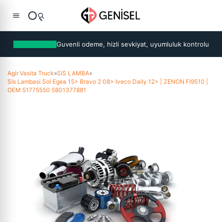
Guvenli odeme, hizli sevkiyat, uyumluluk kontrolu
Agir Vasita Truck
»
SIS LAMBA
»
Sis Lambasi Sol Egea 15> Bravo 2 08> Iveco Daily 12> | ZENON FI9510 |
OEM 51775550 5801377881