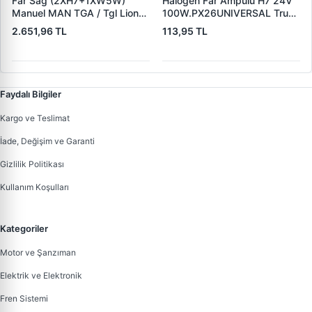
Far Sag (2XH7+1XW5W)
Halogen Far Ampulu H7 24V
Manuel MAN TGA / Tgl Lions
100W.PX26UNIVERSAL Truck
Classic 03 09 | AYFAR
| BIOLIGHT H00722 | OEM
2.651,96 TL
113,95 TL
505768 | OEM 81251016448
H7 24V
Faydalı Bilgiler
Kargo ve Teslimat
İade, Değişim ve Garanti
Gizlilik Politikası
Kullanım Koşulları
Kategoriler
Motor ve Şanzıman
Elektrik ve Elektronik
Fren Sistemi