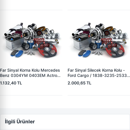
Farkli | YENMAK 5195-15
Farkli | YENMAK 5195-12
Far Sinyal Korna Kolu Mercedes
Far Sinyal Silecek Korna Kolu -
Benz 0304YM 0403EM Actros
Ford Cargo / 1838-3235-2533-
1991-1998 | YASID 18808681 |
4142-1848 | YASID 18802654 |
1.132,40 TL
2.000,65 TL
OEM 201681
OEM BC45 11K661 AD BC45
11K661 AC
İlgili Ürünler