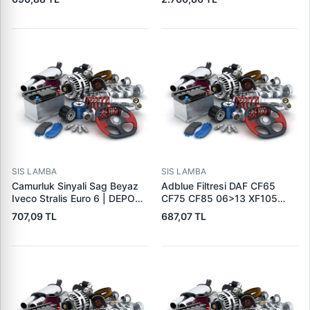
500320426
81251016427 81251016457
81251016586
SIS LAMBA
SIS LAMBA
Camurluk Sinyali Sag Beyaz
Adblue Filtresi DAF CF65
Iveco Stralis Euro 6 | DEPO
CF75 CF85 06>13 XF105
663-1402R-UE2C | OEM
05> / Temsa Safir 09>
707,09 TL
687,07 TL
5801572074
Avenue 10> Safari 10> | FIL
ZP3233MB | OEM 1686587
2120279 503139396