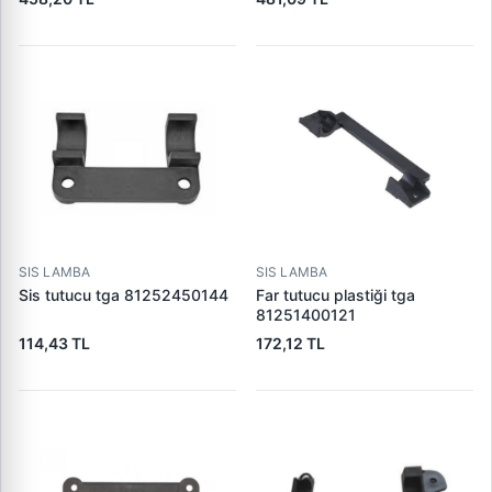
SIS LAMBA
SIS LAMBA
Sis tutucu tga 81252450144
Far tutucu plastiği tga
81251400121
114,43 TL
172,12 TL