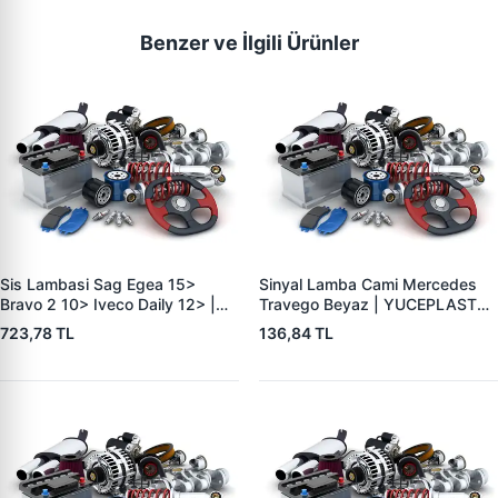
Benzer ve İlgili Ürünler
Sis Lambasi Sag Egea 15>
Sinyal Lamba Cami Mercedes
Bravo 2 10> Iveco Daily 12> |
Travego Beyaz | YUCEPLAST
ZENON FI9511 | OEM 51775551
YP-75 B | OEM YP-75 B
723,78 TL
136,84 TL