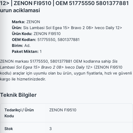
12> | ZENON FI9510 | OEM 51775550 5801377881
urun aciklamasi
Marka:
ZENON
Ürün:
Sis Lambasi Sol Egea 15> Bravo 2 08> Iveco Daily 12>
Ürün Kodu:
ZENON FI9510
OEM Kodları:
51775550, 5801377881
Birim:
Ad.
Paket Miktarı:
1
ZENON markası 51775550, 5801377881 OEM kodlarına sahip
Sis
Lambasi Sol Egea 15> Bravo 2 08> Iveco Daily 12>
(ZENON FI9510
kodlu) araçlar için uyumlu olan bu ürün, uygun fiyatlarla, hızlı ve güvenli
kargo ile hizmetinizdedir.
Teknik Bilgiler
Tedarikçi / Ürün
ZENON FI9510
Kodu
Stok
3