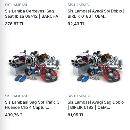
SIS LAMBASI
SIS LAMBASI
Sis Lamba Cercevesi Sag
Sis Lambasi Ayagi Sol Doblo |
Seat Ibiza 09>12 | BARCHA
BIRLIK 0183 | OEM
6J0853666A | OEM
40370744
376,87 TL
92,43 TL
6J0853666A
SIS LAMBASI
SIS LAMBASI
Sis Lambasi Sag Sol Trafic 3
Sis Lambasi Ayagi Sag Doblo
Fluence Clio 4 Captur
| BIRLIK 0182 | OEM
Megane 4 Talisman Latitude
40370744
439,76 TL
81,95 TL
Symbol Dacia Sandero 3 |
SPK 6220 | OEM
261500097R