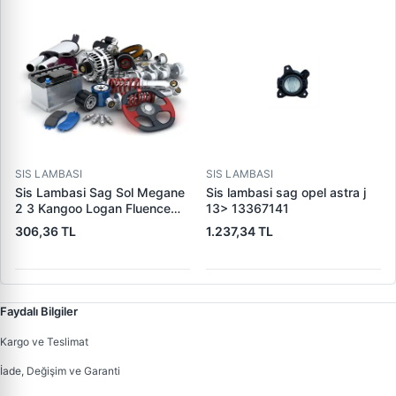
SIS LAMBASI
SIS LAMBASI
Sis Lambasi Sag Sol Megane
Sis lambasi sag opel astra j
2 3 Kangoo Logan Fluence
13> 13367141
Laguna 2 3 Master Fiesta
306,36 TL
1.237,34 TL
Fusion Connect V347 C4 C5
2 C4 Picasso C6 P107 P207
P307 P407 P607 Xsara
Picasso C1 C3 Mitsubishi:
L200 08>
Faydalı Bilgiler
Kargo ve Teslimat
İade, Değişim ve Garanti