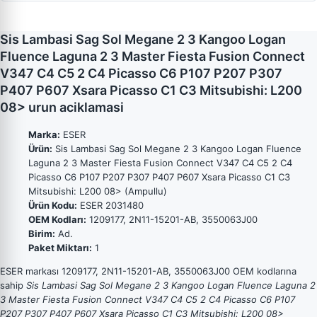
Sis Lambasi Sag Sol Megane 2 3 Kangoo Logan
Fluence Laguna 2 3 Master Fiesta Fusion Connect
V347 C4 C5 2 C4 Picasso C6 P107 P207 P307
P407 P607 Xsara Picasso C1 C3 Mitsubishi: L200
08> urun aciklamasi
Marka:
ESER
Ürün:
Sis Lambasi Sag Sol Megane 2 3 Kangoo Logan Fluence
Laguna 2 3 Master Fiesta Fusion Connect V347 C4 C5 2 C4
Picasso C6 P107 P207 P307 P407 P607 Xsara Picasso C1 C3
Mitsubishi: L200 08> (Ampullu)
Ürün Kodu:
ESER 2031480
OEM Kodları:
1209177, 2N11-15201-AB, 3550063J00
Birim:
Ad.
Paket Miktarı:
1
ESER markası 1209177, 2N11-15201-AB, 3550063J00 OEM kodlarına
sahip
Sis Lambasi Sag Sol Megane 2 3 Kangoo Logan Fluence Laguna 2
3 Master Fiesta Fusion Connect V347 C4 C5 2 C4 Picasso C6 P107
P207 P307 P407 P607 Xsara Picasso C1 C3 Mitsubishi: L200 08>