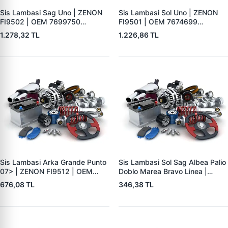
Sis Lambasi Sag Uno | ZENON
Sis Lambasi Sol Uno | ZENON
FI9502 | OEM 7699750
FI9501 | OEM 7674699
7674699
7699750
1.278,32 TL
1.226,86 TL
Sis Lambasi Arka Grande Punto
Sis Lambasi Sol Sag Albea Palio
07> | ZENON FI9512 | OEM
Doblo Marea Bravo Linea |
51718012
ZENON FI9500 | OEM
676,08 TL
346,38 TL
46823269-006