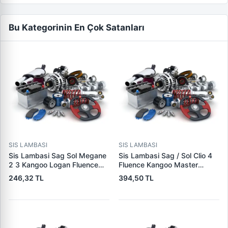
Bu Kategorinin En Çok Satanları
SIS LAMBASI
SIS LAMBASI
Sis Lambasi Sag Sol Megane
Sis Lambasi Sag / Sol Clio 4
2 3 Kangoo Logan Fluence
Fluence Kangoo Master
Laguna 2 3 Master Fiesta
Sandero Ym 00> |
246,32 TL
394,50 TL
Fusion Connect V347 C4 C5
KRAFTVOLL 02010055 |
2 C4 Picasso C6 P107 P207
OEM 90012264
P307 P407 P607 Xsara
Picasso C1 C3 Mitsubishi:
L200 08>