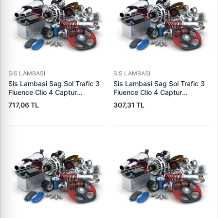
SIS LAMBASI
SIS LAMBASI
Sis Lambasi Sag Sol Trafic 3
Sis Lambasi Sag Sol Trafic 3
Fluence Clio 4 Captur
Fluence Clio 4 Captur
Megane 4 Talisman Latitude
Megane 4 Talisman Latitude
717,06 TL
307,31 TL
Symbol Dacia Sandero 3 ( |
Symbol Dacia Sandero 3 |
SPK 6220LED | OEM
SPK 6219 | OEM
261500097R
261500097R