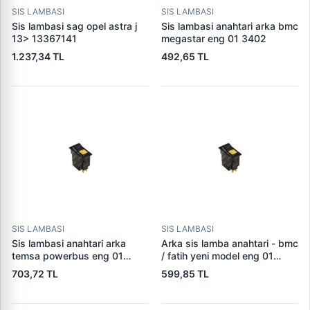
SIS LAMBASI
SIS LAMBASI
Sis lambasi sag opel astra j
Sis lambasi anahtari arka bmc
13> 13367141
megastar eng 01 3402
1.237,34 TL
492,65 TL
SIS LAMBASI
SIS LAMBASI
Sis lambasi anahtari arka
Arka sis lamba anahtari - bmc
temsa powerbus eng 01
/ fatih yeni model eng 01
5306
3206
703,72 TL
599,85 TL