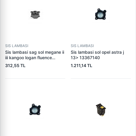
SIS LAMBASI
SIS LAMBASI
Sis lambasi sag sol megane ii
Sis lambasi sol opel astra j
iii kangoo logan fluence
13> 13367140
laguna ii iii master (ampullu)
312,55 TL
1.211,14 TL
8200074008