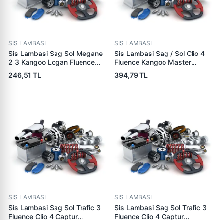
SIS LAMBASI
SIS LAMBASI
Sis Lambasi Sag Sol Megane
Sis Lambasi Sag / Sol Clio 4
2 3 Kangoo Logan Fluence
Fluence Kangoo Master
Laguna 2 3 Master Fiesta
Sandero Ym 00> |
246,51 TL
394,79 TL
Fusion Connect V347 C4 C5
KRAFTVOLL 02010055 |
2 C4 Picasso C6 P107 P207
OEM 90012264
P307 P407 P607 Xsara
Picasso C1 C3 Mitsubishi:
L200 08>
SIS LAMBASI
SIS LAMBASI
Sis Lambasi Sag Sol Trafic 3
Sis Lambasi Sag Sol Trafic 3
Fluence Clio 4 Captur
Fluence Clio 4 Captur