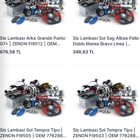
Sis Lambasi Arka Grande Punto
Sis Lambasi Sol Sag Albea Palio
07> | ZENON FI9512 | OEM
Doblo Marea Bravo Linea |
51718012
ZENON FI9500 | OEM
676,58 TL
346,63 TL
46823269-006
Sis Lambasi Sol Tempra Tipo |
Sis Lambasi Sol Tempra Tipo |
ZENON FI9505 | OEM 7762887
ZENON FI9503 | OEM 7762889