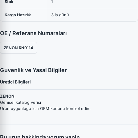
Stok
1
Kargo Hazırlık
3 iş günü
OE / Referans Numaraları
ZENON RN9114
Guvenlik ve Yasal Bilgiler
Uretici Bilgileri
ZENON
Genisel katalog verisi
Urun uygunlugu icin OEM kodunu kontrol edin.
Bu urun hakkinda yorum yapin