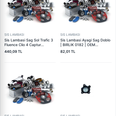
SIS LAMBASI
SIS LAMBASI
Sis Lambasi Sag Sol Trafic 3
Sis Lambasi Ayagi Sag Doblo
Fluence Clio 4 Captur
| BIRLIK 0182 | OEM
Megane 4 Talisman Latitude
40370744
440,09 TL
82,01 TL
Symbol Dacia Sandero 3 |
SPK 6220 | OEM
261500097R
SIS LAMBASI
SIS LAMBASI