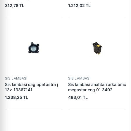
laguna ii iii master (ampullu)
312,78 TL
1.212,02 TL
8200074008
SIS LAMBASI
SIS LAMBASI
Sis lambasi sag opel astra j
Sis lambasi anahtari arka bmc
13> 13367141
megastar eng 01 3402
1.238,25 TL
493,01 TL