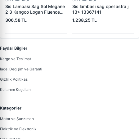
Sis Lambasi Sag Sol Megane
Sis lambasi sag opel astra j
2 3 Kangoo Logan Fluence
13> 13367141
Laguna 2 3 Master Fiesta
306,58 TL
1.238,25 TL
Fusion Connect V347 C4 C5
2 C4 Picasso C6 P107 P207
P307 P407 P607 Xsara
Picasso C1 C3 Mitsubishi:
L200 08>
Faydalı Bilgiler
Kargo ve Teslimat
İade, Değişim ve Garanti
Gizlilik Politikası
Kullanım Koşulları
Kategoriler
Motor ve Şanzıman
Elektrik ve Elektronik