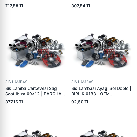
Megane 4 Talisman Latitude
Megane 4 Talisman Latitude
717,58 TL
307,54 TL
Symbol Dacia Sandero 3 ( |
Symbol Dacia Sandero 3 |
SPK 6220LED | OEM
SPK 6219 | OEM
261500097R
261500097R
SIS LAMBASI
SIS LAMBASI
Sis Lamba Cercevesi Sag
Sis Lambasi Ayagi Sol Doblo |
Seat Ibiza 09>12 | BARCHA
BIRLIK 0183 | OEM
6J0853666A | OEM
40370744
377,15 TL
92,50 TL
6J0853666A