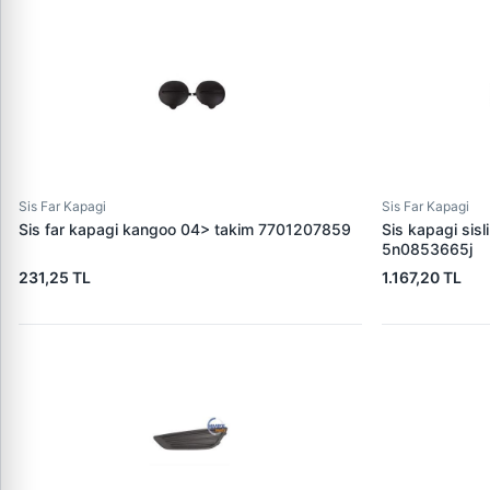
Sis Far Kapagi
Sis Far Kapagi
Sis far kapagi kangoo 04> takim 7701207859
Sis kapagi sisl
5n0853665j
231,25 TL
1.167,20 TL