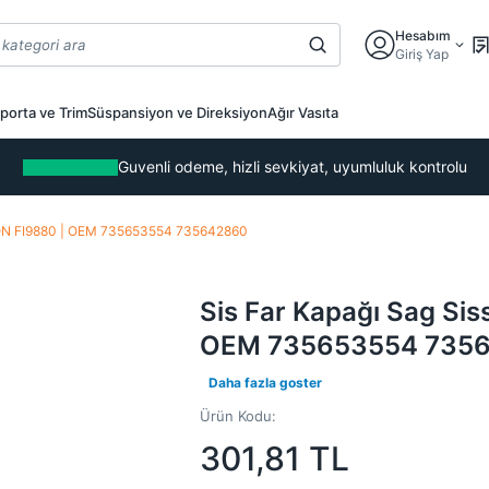
Hesabım
Giriş Yap
porta ve Trim
Süspansiyon ve Direksiyon
Ağır Vasıta
Guvenli odeme, hizli sevkiyat, uyumluluk kontrolu
ENON FI9880 | OEM 735653554 735642860
Sis Far Kapağı Sag Si
OEM 735653554 735
Daha fazla goster
Ürün Kodu:
301,81
TL