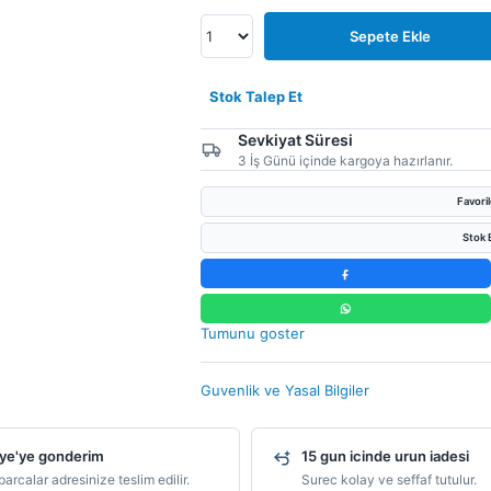
Sepete Ekle
Stok Talep Et
Sevkiyat Süresi
3 İş Günü içinde kargoya hazırlanır.
Favori
Stok B
Tumunu goster
Guvenlik ve Yasal Bilgiler
ye'ye gonderim
15 gun icinde urun iadesi
arcalar adresinize teslim edilir.
Surec kolay ve seffaf tutulur.