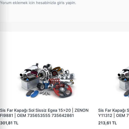
Yorum eklemek icin hesabinizla giris yapin.
Sis Far Kapağı Sol Sissiz Egea 15>20 | ZENON
Sis Far Kapağı S
FI9881 | OEM 735653555 735642861
Y11312 | OEM 
301,81 TL
213,61 TL