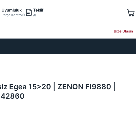
Teklif
Uyumluluk
Parça Kontrolü
Al
Bize Ulaşın
ssiz Egea 15>20 | ZENON FI9880 |
642860