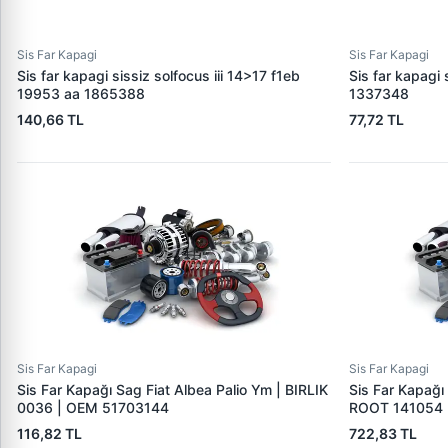
Sis Far Kapagi
Sis Far Kapagi
Sis far kapagi sissiz solfocus iii 14>17 f1eb
Sis far kapagi
19953 aa 1865388
1337348
140,66 TL
77,72 TL
Sis Far Kapagi
Sis Far Kapagi
Sis Far Kapağı Sag Fiat Albea Palio Ym | BIRLIK
Sis Far Kapağı 
0036 | OEM 51703144
ROOT 141054 
116,82 TL
722,83 TL