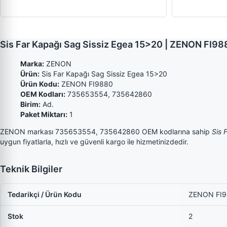
Sis Far Kapağı Sag Sissiz Egea 15>20 | ZENON FI
Marka:
ZENON
Ürün:
Sis Far Kapağı Sag Sissiz Egea 15>20
Ürün Kodu:
ZENON FI9880
OEM Kodları:
735653554, 735642860
Birim:
Ad.
Paket Miktarı:
1
ZENON markası 735653554, 735642860 OEM kodlarına sahip
Sis 
uygun fiyatlarla, hızlı ve güvenli kargo ile hizmetinizdedir.
Teknik Bilgiler
Tedarikçi / Ürün Kodu
ZENON FI
Stok
2