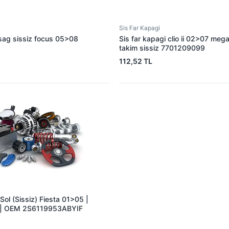
Sis Far Kapagi
 sag sissiz focus 05>08
Sis far kapagi clio ii 02>07 meg
takim sissiz 7701209099
112,52 TL
Sol (Sissiz) Fiesta 01>05 |
| OEM 2S6119953ABYIF