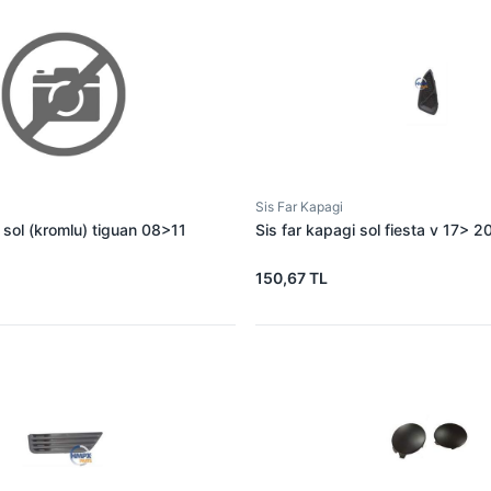
Sis Far Kapagi
i sol (kromlu) tiguan 08>11
Sis far kapagi sol fiesta v 17> 
150,67 TL