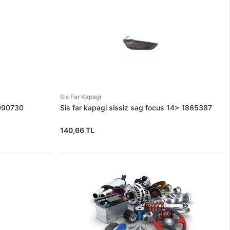
Sis Far Kapagi
2090730
Sis far kapagi sissiz sag focus 14> 1865387
140,66 TL