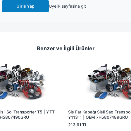
Giris Yap
Uyelik sayfasina git
Benzer ve İlgili Ürünler
isli Sol Transporter T5 | YTT
Sis Far Kapağı Sisli Sag Transpo
7H5807490GRU
Y11311 | OEM 7H5807489GRU
213,61 TL