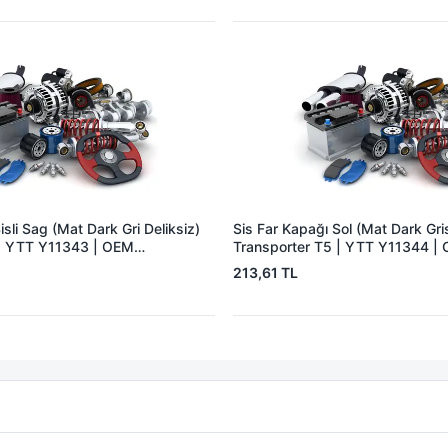
isli Sag (Mat Dark Gri Deliksiz)
Sis Far Kapağı Sol (Mat Dark Gris
 | YTT Y11343 | OEM
Transporter T5 | YTT Y11344 |
9
7H0807489C7G9
213,61 TL