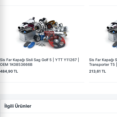
Sis Far Kapağı Sisli Sag Golf 5 | YTT Y11267 |
Sis Far Kapağı S
OEM 1K0853666B
Transporter T5
7H0807490C7G
484,90 TL
213,61 TL
İlgili Ürünler