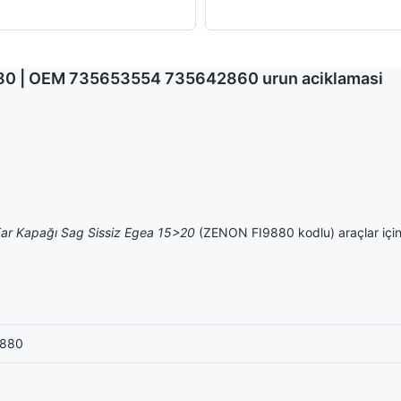
9880 | OEM 735653554 735642860 urun aciklamasi
Far Kapağı Sag Sissiz Egea 15>20
(ZENON FI9880 kodlu) araçlar için
9880