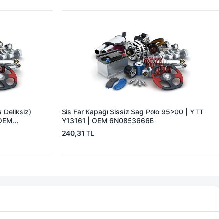
 Deliksiz)
Sis Far Kapağı Sissiz Sag Polo 95>00 | YTT
 OEM
Y13161 | OEM 6N0853666B
240,31 TL