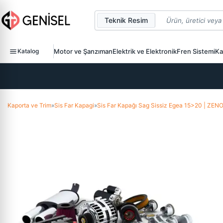
Teknik Resim
Katalog
Motor ve Şanzıman
Elektrik ve Elektronik
Fren Sistemi
Ka
Kaporta ve Trim
»
Sis Far Kapagi
»
Sis Far Kapağı Sag Sissiz Egea 15>20 | Z