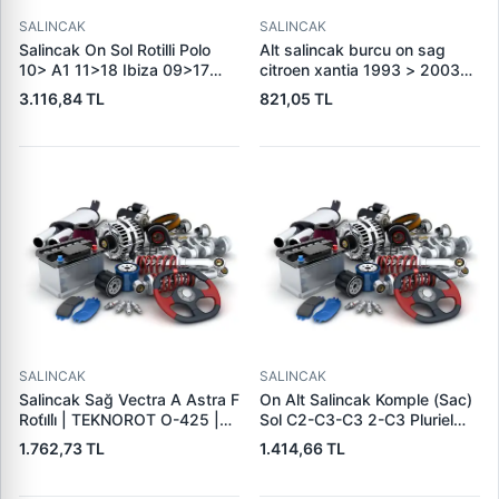
SALINCAK
SALINCAK
Salincak On Sol Rotilli Polo
Alt salincak burcu on sag
10> A1 11>18 Ibiza 09>17
citroen xantia 1993 > 2003
Toledo 13>19 Fabia 15>
3523.82
3.116,84 TL
821,05 TL
Rapid 13> | CORTECO
49397722 | OEM
6R0407151A 6R0407151F
SALINCAK
SALINCAK
Salincak Sağ Vectra A Astra F
On Alt Salincak Komple (Sac)
Roti̇lli̇ | TEKNOROT O-425 |
Sol C2-C3-C3 2-C3 Pluriel
OEM 352076
03> P1007 05> Rotilli | ORJIN
1.762,73 TL
1.414,66 TL
00163 | OEM 3520L4
3520L9