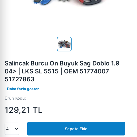
Salincak Burcu On Buyuk Sag Doblo 1.9
04> | LKS SL 5515 | OEM 51774007
51727863
Daha fazla goster
Ürün Kodu:
129,21
TL
Sepete Ekle