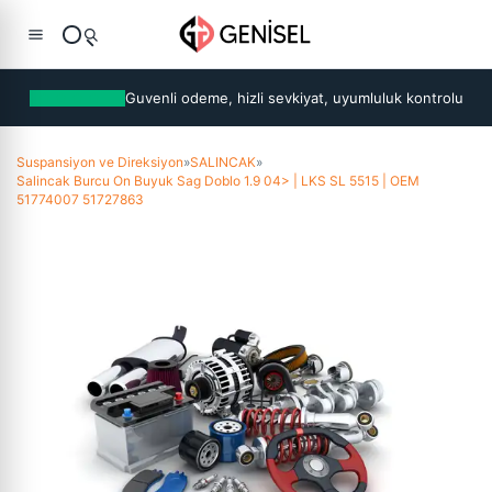
Guvenli odeme, hizli sevkiyat, uyumluluk kontrolu
Suspansiyon ve Direksiyon
»
SALINCAK
»
Salincak Burcu On Buyuk Sag Doblo 1.9 04> | LKS SL 5515 | OEM
51774007 51727863