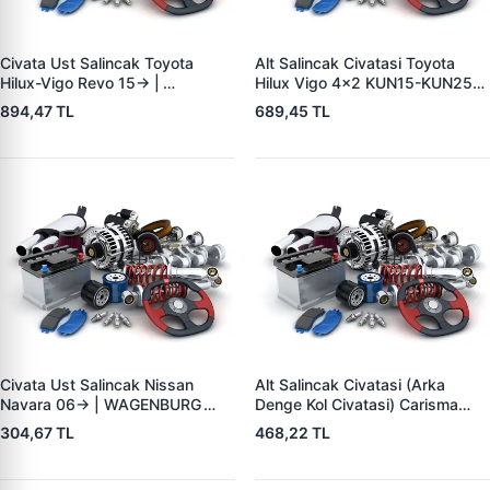
Civata Ust Salincak Toyota
Alt Salincak Civatasi Toyota
Hilux-Vigo Revo 15-> |
Hilux Vigo 4×2 KUN15-KUN25
WAGENBURG 30234076 | OEM
06> | WAGENBURG 30234049 |
894,47 TL
689,45 TL
90105-T0114-90948-T2007-
OEM 48190-0K010-48190-
90178-T0027
0K030
Civata Ust Salincak Nissan
Alt Salincak Civatasi (Arka
Navara 06-> | WAGENBURG
Denge Kol Civatasi) Carisma
35134081 | OEM 55226-7S00B
96>06 | WAGENBURG
304,67 TL
468,22 TL
10633006 | OEM MR333373