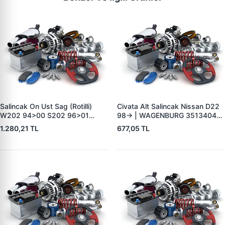
Salincak On Ust Sag (Rotilli)
Civata Alt Salincak Nissan D22
W202 94>00 S202 96>01
98-> | WAGENBURG 35134048
C208 97>02 W210 95>00 S210
| OEM 54419-B9500-54419-
1.280,21 TL
677,05 TL
96>03 R170 96>00 |
VK80A
WENDERPARTS
MA2103308807 | OEM
A2103308807