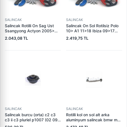
SALINCAK
SALINCAK
Salincak Rotilli On Sag Ust
Salincak On Sol Rotilsiz Polo
Ssangyong Actyon 2005>
10> A1 11>18 Ibiza 09>17
Rexton 06>07 | OSSCA
Toledo 13>19 Fabia 15>
2.043,08 TL
2.419,75 TL
52513 | OEM 4440209011
Rapid 13> | CORTECO
4440209010 4440209000
49400037 | OEM
6R0407151A 6R0407151F
SALINCAK
SALINCAK
Salincak burcu (orta) c2 c3
Rotilli kol on sol alt arka
c3 ii c3 pluriel p1007 (02 09)
aluminyum salincak bmw m3
352398
e82 e90 e92 e93