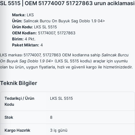
SL 5515 | OEM 51774007 51727863 urun aciklamasi
Marka:
LKS
Ürün:
Salincak Burcu On Buyuk Sag Doblo 1.9 04>
Ürün Kodu:
LKS SL 5515
OEM Kodları:
51774007, 51727863
Birim:
4 Pkt.
Paket Miktarı:
4
LKS markası 51774007, 51727863 OEM kodlarına sahip
Salincak Burcu
On Buyuk Sag Doblo 1.9 04>
(LKS SL 5515 kodlu) araçlar için uyumlu
olan bu ürün, uygun fiyatlarla, hızlı ve güvenli kargo ile hizmetinizdedir.
Teknik Bilgiler
Tedarikçi / Ürün
LKS SL 5515
Kodu
Stok
8
Kargo Hazırlık
3 iş günü