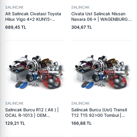
SALINCAK
SALINCAK
Alt Salincak Civatasi Toyota
Civata Ust Salincak Nissan
Hilux Vigo 4×2 KUN15-
Navara 06-> | WAGENBURG
KUN25 06> | WAGENBURG
35134081 | OEM 55226-
689,45 TL
304,67 TL
30234049 | OEM 48190-
7S00B
0K010-48190-0K030
SALINCAK
SALINCAK
Salincak Burcu R12 ( Alt ) |
Salincak Burcu (Ust) Transit
OCAL R-1013 | OEM
T12 T15 92>00 Tombul |
7704001600
MKS 407 | OEM 92VB-3432-
129,21 TL
166,88 TL
AA 6608818