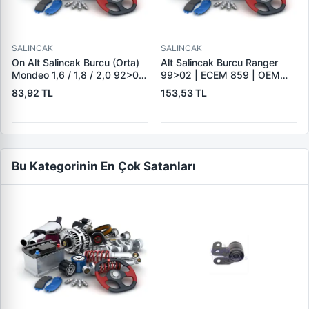
SALINCAK
SALINCAK
On Alt Salincak Burcu (Orta)
Alt Salincak Burcu Ranger
Mondeo 1,6 / 1,8 / 2,0 92>00
99>02 | ECEM 859 | OEM
On Kucuk Çap:48MM | ECEM
XM34.3A493.AA 3665627
83,92 TL
153,53 TL
721 | OEM 93BB 3063 AA
6790115
Bu Kategorinin En Çok Satanları