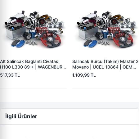
Alt Salincak Baglanti Civatasi
Salincak Burcu (Takim) Master 2
H100 L300 89-> | WAGENBURG
Movano | UCEL 10864 | OEM
10234118 | OEM 54532-43002
7700302439 7700302440
517,33 TL
1.109,99 TL
İlgili Ürünler