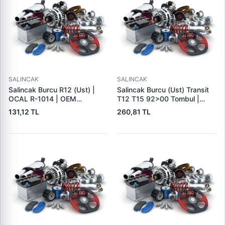
SALINCAK
SALINCAK
Salincak Burcu R12 (Ust) |
Salincak Burcu (Ust) Transit
OCAL R-1014 | OEM
T12 T15 92>00 Tombul |
7705040000
ECEM 572 | OEM 92VB-
131,12 TL
260,81 TL
3432-AA 6608818