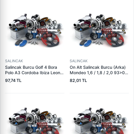
SALINCAK
SALINCAK
Salincak Burcu Golf 4 Bora
On Alt Salincak Burcu (Arka)
Polo A3 Cordoba Ibiza Leon
Mondeo 1,6 / 1,8 / 2,0 93>00
Fabia Octavia 1,6 1,8 1,8T
Buyuk Olcu: (G:46, 1,C:12,
97,74 TL
82,01 TL
1,9TDI 2,0 | MKS 7511 | OEM
D,C:60) | ECEM 722 | OEM
1J0407182 191407182
93BB 3A262 BA 6870549
357407182