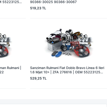
EM 55223125
90366-30025 90366-30067
519,23 TL
iman Rulmani |
Sanziman Rulmani Fiat Doblo Bravo Linea 6 Ileri
022
1.6 Mjet 10> | ZFA 276616 | OEM 55223125
46340288
529,25 TL