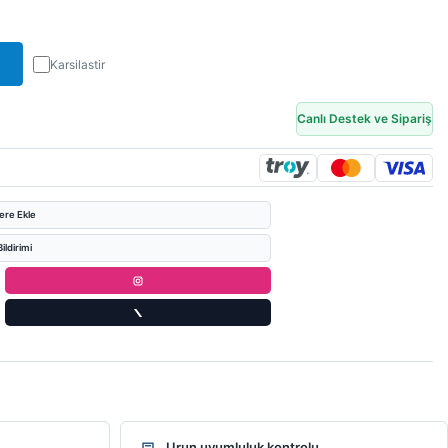
Karsilastir
Canlı Destek ve Sipariş
lere Ekle
ildirimi
Urun uyumluluk kontrolu