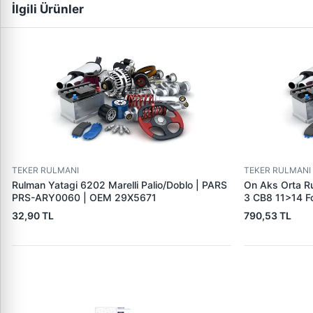
İlgili Ürünler
TEKER RULMANI
TEKER RULMANI
Rulman Yatagi 6202 Marelli Palio/Doblo | PARS
On Aks Orta R
PRS-ARY0060 | OEM 29X5671
3 CB8 11>14 F
07>14 Transit
32,90 TL
790,53 TL
Yeni̇ Connect C
12>17