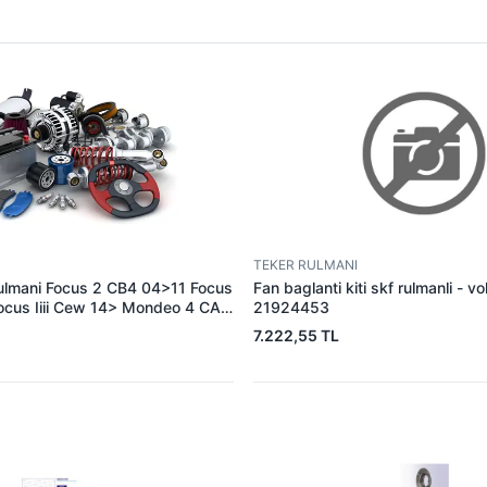
TEKER RULMANI
ulmani Focus 2 CB4 04>11 Focus
Fan baglanti kiti skf rulmanli - v
ocus Iiii Cew 14> Mondeo 4 CA2
21924453
 V184 TT8 01>06 2.0 125PS Tdci̇
7.222,55 TL
hc 1.6 /1.5 Tdci̇ 15> Fiesta Ccn