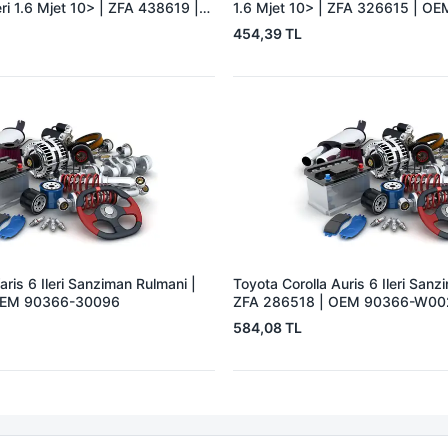
eri 1.6 Mjet 10> | ZFA 438619 |
1.6 Mjet 10> | ZFA 326615 | O
 46356839 55246901
46340288
454,39 TL
aris 6 Ileri Sanziman Rulmani |
Toyota Corolla Auris 6 Ileri Sanz
OEM 90366-30096
ZFA 286518 | OEM 90366-W0
584,08 TL