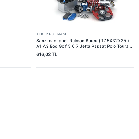
TEKER RULMANI
Sanziman Igneli Rulman Burcu ( 17,5X32X25 )
A1 A3 Eos Golf 5 6 7 Jetta Passat Polo Touran
Altea Leon Toledo Octavia Rapid Superb Yeti |
616,02 TL
SRT 16100230 | OEM 02U311132E