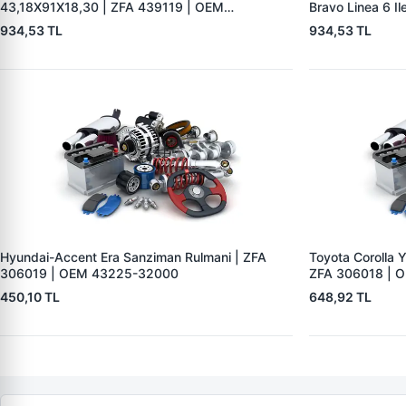
43,18X91X18,30 | ZFA 439119 | OEM
Bravo Linea 6 Il
55246900 STA4391UR2
OEM 46340286
934,53 TL
934,53 TL
Hyundai-Accent Era Sanziman Rulmani | ZFA
Toyota Corolla Y
306019 | OEM 43225-32000
ZFA 306018 | 
450,10 TL
648,92 TL