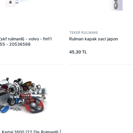
TEKER RULMANI
(skf rulmanli) - volvo - fm11
Rulman kapak saci japon
755 - 20536568
45,30 TL
Kartal 1600 (22 Dis Rulmanli) |