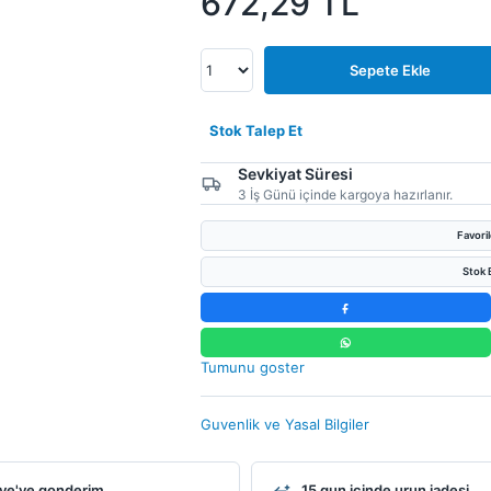
672,29
TL
Sepete Ekle
Stok Talep Et
Sevkiyat Süresi
3 İş Günü içinde kargoya hazırlanır.
Favori
Stok B
Tumunu goster
Guvenlik ve Yasal Bilgiler
ye'ye gonderim
15 gun icinde urun iadesi