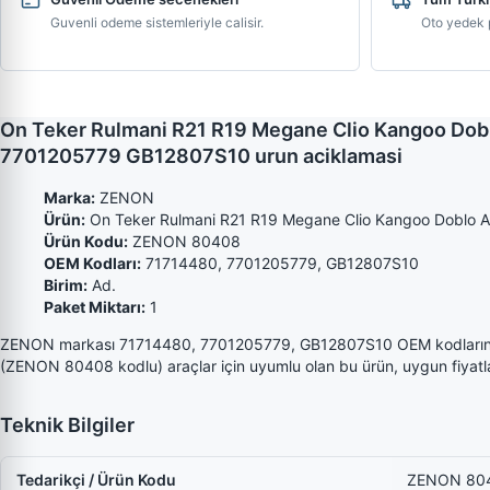
Guvenli odeme sistemleriyle calisir.
Oto yedek p
On Teker Rulmani R21 R19 Megane Clio Kangoo Do
7701205779 GB12807S10 urun aciklamasi
Marka:
ZENON
Ürün:
On Teker Rulmani R21 R19 Megane Clio Kangoo Doblo 
Ürün Kodu:
ZENON 80408
OEM Kodları:
71714480, 7701205779, GB12807S10
Birim:
Ad.
Paket Miktarı:
1
ZENON markası 71714480, 7701205779, GB12807S10 OEM kodların
(ZENON 80408 kodlu) araçlar için uyumlu olan bu ürün, uygun fiyatlarl
Teknik Bilgiler
Tedarikçi / Ürün Kodu
ZENON 80