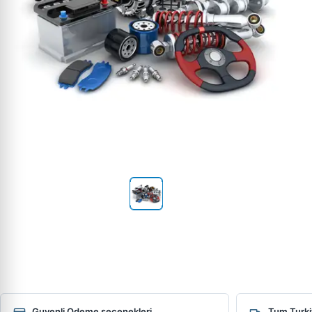
Guvenli Odeme secenekleri
Tum Turki