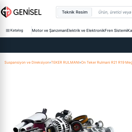
Teknik Resim
Katalog
Motor ve Şanzıman
Elektrik ve Elektronik
Fren Sistemi
Ka
Suspansiyon ve Direksiyon
»
TEKER RULMANI
»
On Teker Rulmani R21 R19 Me