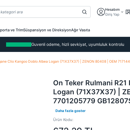
Hesabım
Giriş Yap
porta ve Trim
Süspansiyon ve Direksiyon
Ağır Vasıta
Guvenli odeme, hizli sevkiyat, uyumluluk kontrolu
gane Clio Kangoo Doblo Albea Logan (71X37X37) | ZENON 80408 | OEM 7171
On Teker Rulmani R21
Logan (71X37X37) | 
7701205779 GB12807
Daha fazla goster
Ürün Kodu: