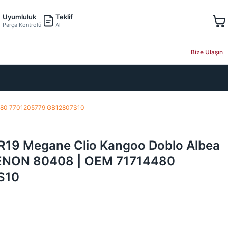
Teklif
Uyumluluk
Parça Kontrolü
Al
Bize Ulaşın
4480 7701205779 GB12807S10
 R19 Megane Clio Kangoo Doblo Albea
ZENON 80408 | OEM 71714480
S10