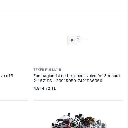
TEKER RULMANI
olvo d13
Fan baglantisi (skf) rulmanli volvo fm13 renault
21157196 - 20915050-7421986056
4.814,72 TL