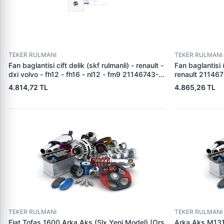
TEKER RULMANI
TEKER RULMANI
Fan baglantisi cift delik (skf rulmanli) - renault -
Fan baglantisi 
dxi volvo - fh12 - fh16 - nl12 - fm9 21146743-
renault 21146
1675786
4.814,72 TL
4.865,26 TL
TEKER RULMANI
TEKER RULMANI
Fiat Tofas 1600 Arka Aks (Slx Yeni Model) (Ors
Arka Aks M131 