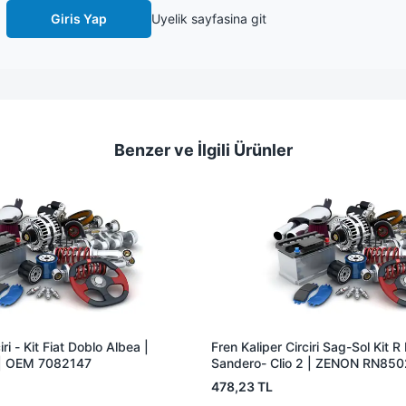
Giris Yap
Uyelik sayfasina git
Benzer ve İlgili Ürünler
iri - Kit Fiat Doblo Albea |
Fren Kaliper Circiri Sag-Sol Kit 
| OEM 7082147
Sandero- Clio 2 | ZENON RN85
7701208112
478,23 TL