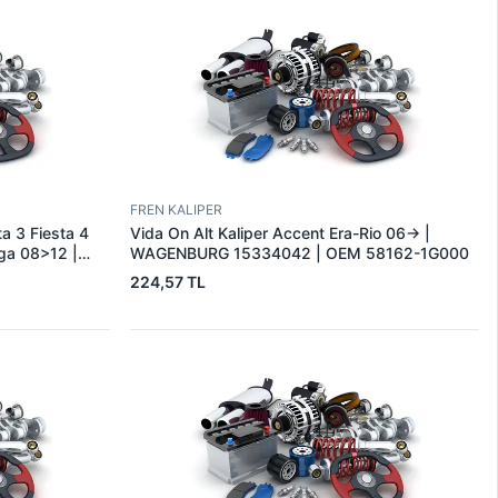
FREN KALIPER
ta 3 Fiesta 4
Vida On Alt Kaliper Accent Era-Rio 06-> |
ga 08>12 |
WAGENBURG 15334042 | OEM 58162-1G000
 AA
224,57 TL