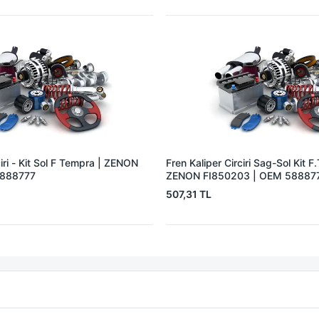
ciri - Kit Sol F Tempra | ZENON
Fren Kaliper Circiri Sag-Sol Kit 
5888777
ZENON FI850203 | OEM 58887
507,31 TL