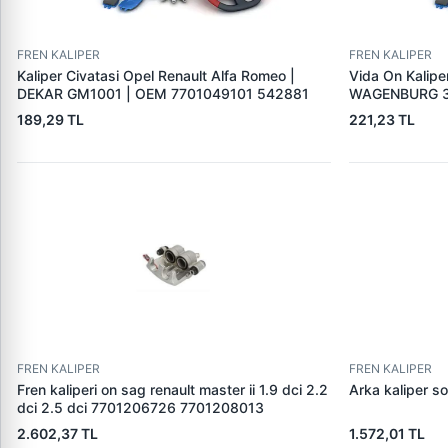
FREN KALIPER
FREN KALIPER
Kaliper Civatasi Opel Renault Alfa Romeo |
Vida On Kalipe
DEKAR GM1001 | OEM 7701049101 542881
WAGENBURG 3
189,29 TL
221,23 TL
FREN KALIPER
FREN KALIPER
Fren kaliperi on sag renault master ii 1.9 dci 2.2
Arka kaliper so
dci 2.5 dci 7701206726 7701208013
2.602,37 TL
1.572,01 TL