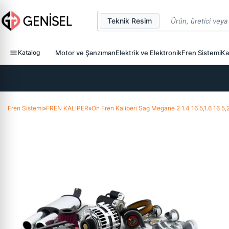
Teknik Resim
Katalog
Motor ve Şanzıman
Elektrik ve Elektronik
Fren Sistemi
Ka
Fren Sistemi
»
FREN KALIPER
»
On Fren Kaliperi Sag Megane 2 1.4 16 5,1.6 16 