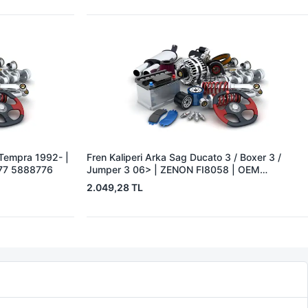
F.Tempra 1992- |
Fren Kaliperi Arka Sag Ducato 3 / Boxer 3 /
77 5888776
Jumper 3 06> | ZENON FI8058 | OEM
77364133
2.049,28 TL