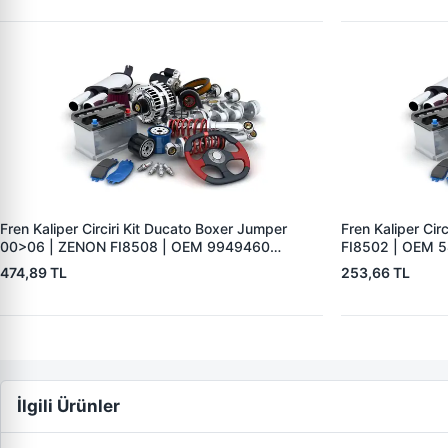
Fren Kaliper Circiri Kit Ducato Boxer Jumper
Fren Kaliper Cir
00>06 | ZENON FI8508 | OEM 9949460
FI8502 | OEM 
7368325 4310.82
474,89 TL
253,66 TL
İlgili Ürünler