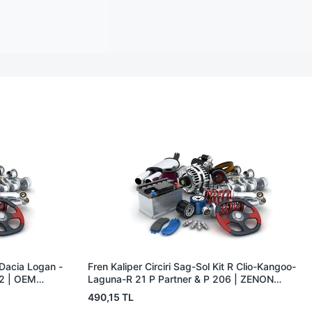
R Dacia Logan -
Fren Kaliper Circiri Sag-Sol Kit R Clio-Kangoo-
02 | OEM
Laguna-R 21 P Partner & P 206 | ZENON
RN8500 | OEM 7701205759
490,15 TL