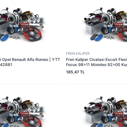
FREN KALIPER
si Opel Renault Alfa Romeo | YTT
Fren Kaliper Civatasi Escort Fies
542881
Focus 98>11 Mondeo 92>00 Ku
YTT Y9576 | OEM 81AB 2L527
185,47 TL