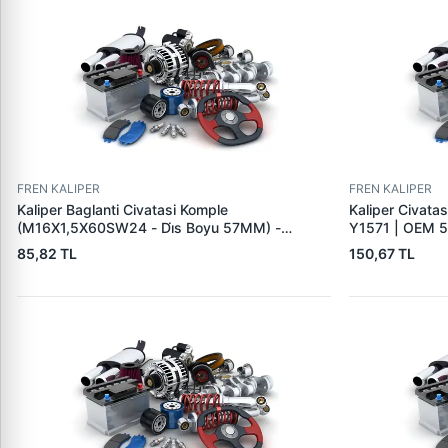
FREN KALIPER
FREN KALIPER
Kaliper Baglanti Civatasi Komple
Kaliper Civata
(M16X1,5X60SW24 - Di̇s Boyu 57MM) -
Y1571 | OEM 
Mercedes-Benz | BESEL BKC 1660 | OEM
85,82 TL
150,67 TL
BESEL 1660