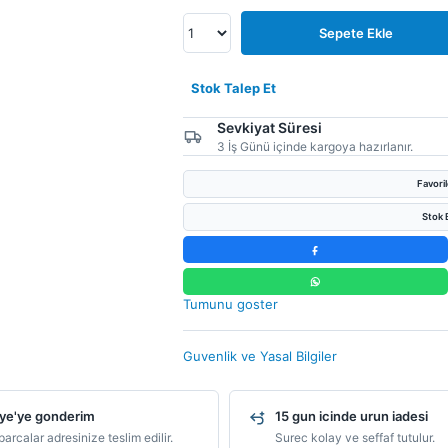
Sepete Ekle
Stok Talep Et
Sevkiyat Süresi
3 İş Günü içinde kargoya hazırlanır.
Favori
Stok B
Tumunu goster
Guvenlik ve Yasal Bilgiler
ye'ye gonderim
15 gun icinde urun iadesi
arcalar adresinize teslim edilir.
Surec kolay ve seffaf tutulur.