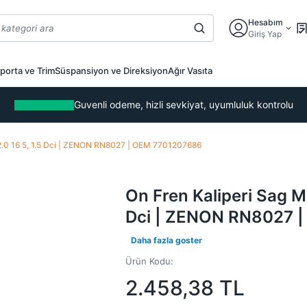
Hesabım
Giriş Yap
porta ve Trim
Süspansiyon ve Direksiyon
Ağır Vasıta
Guvenli odeme, hizli sevkiyat, uyumluluk kontrolu
5,2.0 16 5, 1.5 Dci | ZENON RN8027 | OEM 7701207686
On Fren Kaliperi Sag Me
Dci | ZENON RN8027 
Daha fazla goster
Ürün Kodu:
2.458,38
TL