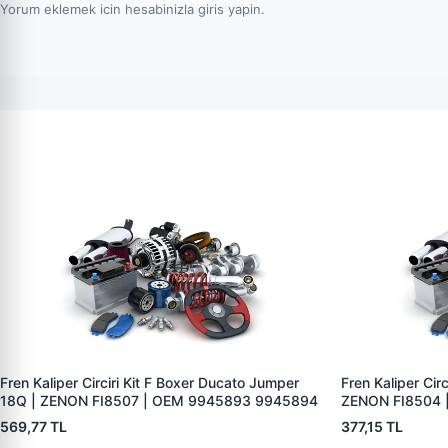
Yorum eklemek icin hesabinizla giris yapin.
Fren Kaliper Circiri Kit F Boxer Ducato Jumper
Fren Kaliper Circ
18Q | ZENON FI8507 | OEM 9945893 9945894
ZENON FI8504 
569,77 TL
377,15 TL