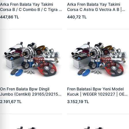
Arka Fren Balata Yay Takimi
Arka Fren Balata Yay Takimi
Corsa B / C Combo B / C Tigra A
Corsa C Astra G Vectra A B |
| YTT Y1727 | OEM 1605988
YTT Y1726 | OEM 1605985
447,86 TL
440,72 TL
On Fren Balata Bpw Dingil
Fren Balatasi Bpw Yeni Model
Jumbo (Centikli) 29165/29215 |
Kucuk | WEGER 1029227 | OEM
WEGER 10041-2 | OEM
509290120 29227
2.191,67 TL
3.152,19 TL
0509290050 0980102750
0980102930