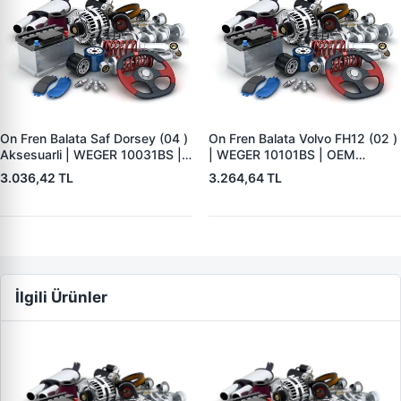
On Fren Balata Saf Dorsey (04 )
On Fren Balata Volvo FH12 (02 )
Aksesuarli | WEGER 10031BS |
| WEGER 10101BS | OEM
OEM 3057008400
1078439
3.036,42 TL
3.264,64 TL
İlgili Ürünler