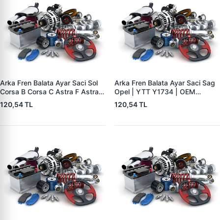
Arka Fren Balata Ayar Saci Sol
Arka Fren Balata Ayar Saci Sag
Corsa B Corsa C Astra F Astra G
Opel | YTT Y1734 | OEM
Astra H Vectra B Tigra B | YTT
556441
120,54 TL
120,54 TL
Y1735 | OEM 556440