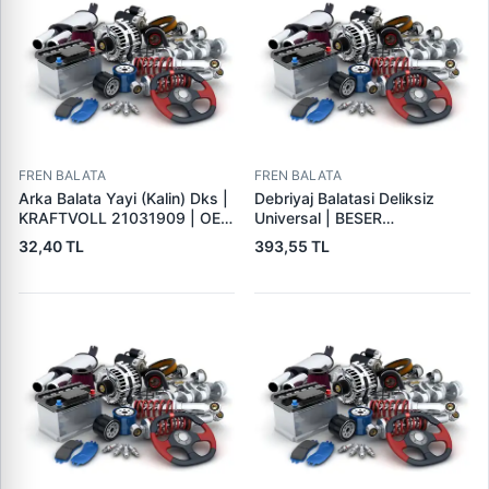
FREN BALATA
FREN BALATA
Arka Balata Yayi (Kalin) Dks |
Debriyaj Balatasi Deliksiz
KRAFTVOLL 21031909 | OEM
Universal | BESER
4325184
325X200X4
32,40 TL
393,55 TL