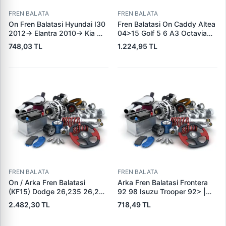
FREN BALATA
FREN BALATA
On Fren Balatasi Hyundai I30
Fren Balatasi On Caddy Altea
2012-> Elantra 2010-> Kia
04>15 Golf 5 6 A3 Octavia
Ceed 2012-> | GRAP 94166 |
04>13 Jetta 06>11 Leon
748,03 TL
1.224,95 TL
OEM 581012VA00
06>13 Toledo 05>09 Yeti
10>18 | KALE B 23131 197 05
ANS KD13 | OEM
1K0698151J 1K0698151F
FREN BALATA
FREN BALATA
On / Arka Fren Balatasi
Arka Fren Balatasi Frontera
(KF15) Dodge 26,235 26,260
92 98 Isuzu Trooper 92> |
32,260 Dingil | KALE B 1278
KRAFTVOLL 07160049 |
2.482,30 TL
718,49 TL
1840 05 KF22 | OEM 19557 /
OEM 160 5851
19606 / M910035-01 /