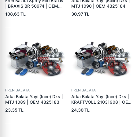
Fren Balata Sprey Eco Braxis
Arka Balata Yayi (Kalin) Dks |
| BRAXIS BR 50974 | OEM
MTJ 1090 | OEM 4325184
BALATA SPREYI
108,63 TL
30,97 TL
FREN BALATA
FREN BALATA
Arka Balata Yayi (Ince) Dks |
Arka Balata Yayi (Ince) Dks |
MTJ 1089 | OEM 4325183
KRAFTVOLL 21031908 | OEM
4325183
23,35 TL
24,30 TL