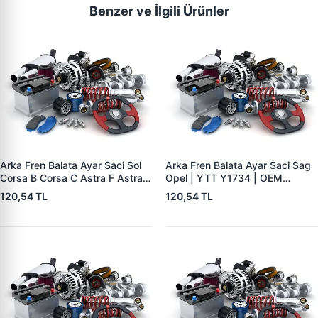
Benzer ve İlgili Ürünler
Arka Fren Balata Ayar Saci Sol
Arka Fren Balata Ayar Saci Sag
Corsa B Corsa C Astra F Astra G
Opel | YTT Y1734 | OEM
Astra H Vectra B Tigra B | YTT
556441
120,54 TL
120,54 TL
Y1735 | OEM 556440