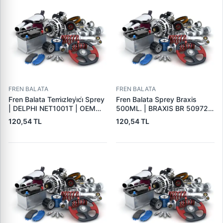
FREN BALATA
FREN BALATA
Fren Balata Temi̇zleyi̇ci̇ Sprey
Fren Balata Sprey Braxis
| DELPHI NET1001T | OEM
500ML. | BRAXIS BR 50972 |
BALATA SPREYI
OEM BALATA SPREYI
120,54 TL
120,54 TL