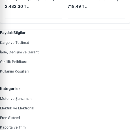
32,260 Dingil | KALE B 1278
KRAFTVOLL 07160049 |
2.482,30 TL
718,49 TL
1840 05 KF22 | OEM 19557 /
OEM 160 5851
19606 / M910035-01 /
M91003501
Faydalı Bilgiler
Kargo ve Teslimat
İade, Değişim ve Garanti
Gizlilik Politikası
Kullanım Koşulları
Kategoriler
Motor ve Şanzıman
Elektrik ve Elektronik
Fren Sistemi
Kaporta ve Trim