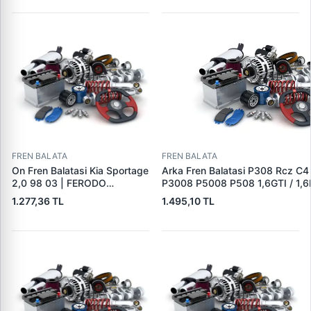
16432 | OEM 4253.38
FREN BALATA
FREN BALATA
On Fren Balatasi Kia Sportage
Arka Fren Balatasi P308 Rcz C4
2,0 98 03 | FERODO
P3008 P5008 P508 1,6GTI / 1,6
FDB1536 | OEM
2,0HDI 07 / 10> | TRW GDB162
1.277,36 TL
1.495,10 TL
0K0453323Z
1608520680|DS1608520680|