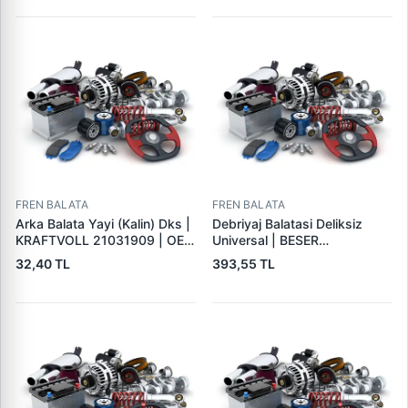
FREN BALATA
FREN BALATA
Arka Balata Yayi (Kalin) Dks |
Debriyaj Balatasi Deliksiz
KRAFTVOLL 21031909 | OEM
Universal | BESER
4325184
325X200X4
32,40 TL
393,55 TL