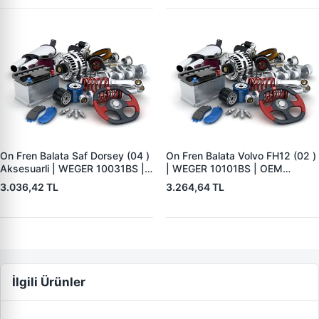
On Fren Balata Saf Dorsey (04 )
On Fren Balata Volvo FH12 (02 )
Aksesuarli | WEGER 10031BS |
| WEGER 10101BS | OEM
OEM 3057008400
1078439
3.036,42 TL
3.264,64 TL
İlgili Ürünler