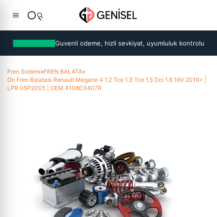
Guvenli odeme, hizli sevkiyat, uyumluluk kontrolu
Fren Sistemi
»
FREN BALATA
»
On Fren Balatasi Renault Megane 4 1.2 Tce 1.3 Tce 1.5 Dci 1.6 16V 2016> |
LPR 05P2005 | OEM 410603407R