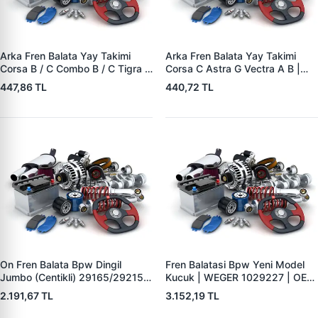
Arka Fren Balata Yay Takimi
Arka Fren Balata Yay Takimi
Corsa B / C Combo B / C Tigra A
Corsa C Astra G Vectra A B |
| YTT Y1727 | OEM 1605988
YTT Y1726 | OEM 1605985
447,86 TL
440,72 TL
On Fren Balata Bpw Dingil
Fren Balatasi Bpw Yeni Model
Jumbo (Centikli) 29165/29215 |
Kucuk | WEGER 1029227 | OEM
WEGER 10041-2 | OEM
509290120 29227
2.191,67 TL
3.152,19 TL
0509290050 0980102750
0980102930