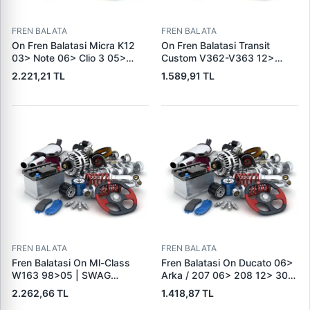
FREN BALATA
FREN BALATA
On Fren Balatasi Micra K12
On Fren Balatasi Transit
03> Note 06> Clio 3 05>
Custom V362-V363 12>
Modus 04> Duster 10>
(Arka Tek Teker) | SKF VKBP
2.221,21 TL
1.589,91 TL
Logan 04> Dokker 12> G:116
80029 E | OEM BK21 2K021
Mm Y: 52,1 Mm K:17,4MM |
AC 2391870
DELPHI LP5005EV | OEM
410604076R
FREN BALATA
FREN BALATA
Fren Balatasi On Ml-Class
Fren Balatasi On Ducato 06>
W163 98>05 | SWAG
Arka / 207 06> 208 12> 301
10916410 | OEM
12> 307 00> 1007 05> 2008
2.262,66 TL
1.418,87 TL
A1634201220
13> Partner 96> Par | FEBI