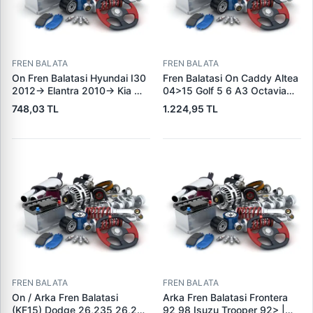
FREN BALATA
FREN BALATA
On Fren Balatasi Hyundai I30
Fren Balatasi On Caddy Altea
2012-> Elantra 2010-> Kia
04>15 Golf 5 6 A3 Octavia
Ceed 2012-> | GRAP 94166 |
04>13 Jetta 06>11 Leon
748,03 TL
1.224,95 TL
OEM 581012VA00
06>13 Toledo 05>09 Yeti
10>18 | KALE B 23131 197 05
ANS KD13 | OEM
1K0698151J 1K0698151F
FREN BALATA
FREN BALATA
On / Arka Fren Balatasi
Arka Fren Balatasi Frontera
(KF15) Dodge 26,235 26,260
92 98 Isuzu Trooper 92> |