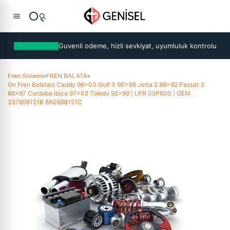
Guvenli odeme, hizli sevkiyat, uyumluluk kontrolu
Fren Sistemi
»
FREN BALATA
»
On Fren Balatasi Caddy 96>03 Golf 3 90>98 Jetta 2 88>92 Passat 3
88>97 Cordoba Ibiza 97>02 Toledo 92>99 | LPR 05P600 | OEM
357698151B 8A0698151C