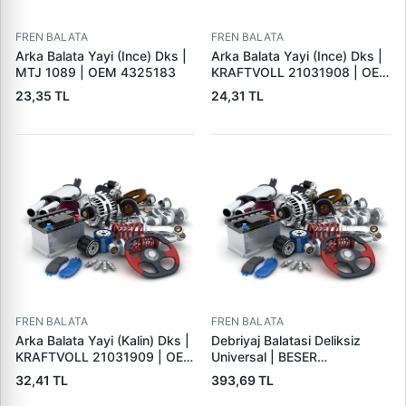
FREN BALATA
FREN BALATA
Arka Balata Yayi (Ince) Dks |
Arka Balata Yayi (Ince) Dks |
MTJ 1089 | OEM 4325183
KRAFTVOLL 21031908 | OEM
4325183
23,35 TL
24,31 TL
FREN BALATA
FREN BALATA
Arka Balata Yayi (Kalin) Dks |
Debriyaj Balatasi Deliksiz
KRAFTVOLL 21031909 | OEM
Universal | BESER
4325184
325X200X4
32,41 TL
393,69 TL