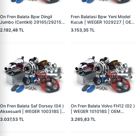
On Fren Balata Bpw Dingil
Fren Balatasi Bpw Yeni Model
Jumbo (Centikli) 29165/29215 |
Kucuk | WEGER 1029227 | OEM
WEGER 10041-2 | OEM
509290120 29227
2.192,48 TL
3.153,35 TL
0509290050 0980102750
0980102930
On Fren Balata Saf Dorsey (04 )
On Fren Balata Volvo FH12 (02 )
Aksesuarli | WEGER 10031BS |
| WEGER 10101BS | OEM
OEM 3057008400
1078439
3.037,53 TL
3.265,83 TL