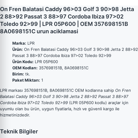
On Fren Balatasi Caddy 96>03 Golf 3 90>98 Jetta
2 88>92 Passat 3 88>97 Cordoba Ibiza 97>02
Toledo 92>99 | LPR 05P600 | OEM 357698151B
8A0698151C urun aciklamasi
Marka:
LPR
Ürün:
On Fren Balatasi Caddy 96>03 Golf 3 90>98 Jetta 2 88>92
Passat 3 88>97 Cordoba Ibiza 97>02 Toledo 92>99
Ürün Kodu:
LPR 05P600
OEM Kodları:
357698151B, 8A0698151C
Birim:
tk.
Paket Miktarı:
1
LPR markası 357698151B, 8A0698151C OEM kodlarına sahip
On Fren
Balatasi Caddy 96>03 Golf 3 90>98 Jetta 2 88>92 Passat 3 88>97
Cordoba Ibiza 97>02 Toledo 92>99
(LPR 05P600 kodlu) araçlar için
uyumlu olan bu ürün, uygun fiyatlarla, hızlı ve güvenli kargo ile
hizmetinizdedir.
Teknik Bilgiler