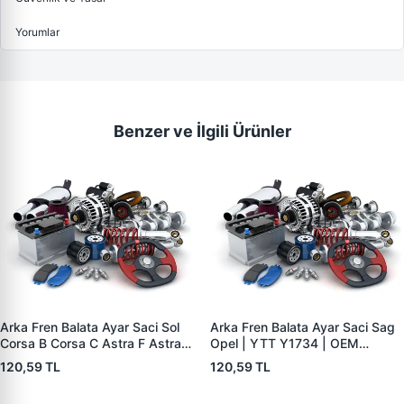
Yorumlar
Benzer ve İlgili Ürünler
Arka Fren Balata Ayar Saci Sol
Arka Fren Balata Ayar Saci Sag
Corsa B Corsa C Astra F Astra G
Opel | YTT Y1734 | OEM
Astra H Vectra B Tigra B | YTT
556441
120,59 TL
120,59 TL
Y1735 | OEM 556440