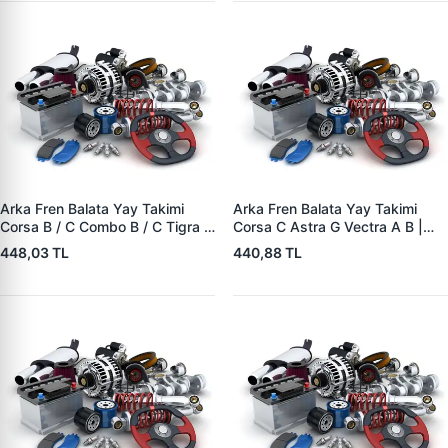
Arka Fren Balata Yay Takimi
Arka Fren Balata Yay Takimi
Corsa B / C Combo B / C Tigra A
Corsa C Astra G Vectra A B |
| YTT Y1727 | OEM 1605988
YTT Y1726 | OEM 1605985
448,03 TL
440,88 TL