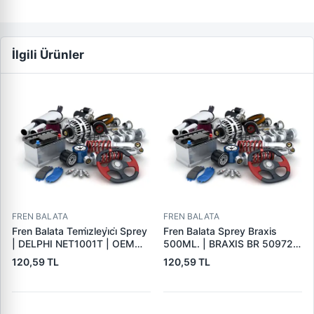
İlgili Ürünler
FREN BALATA
FREN BALATA
Fren Balata Temi̇zleyi̇ci̇ Sprey
Fren Balata Sprey Braxis
| DELPHI NET1001T | OEM
500ML. | BRAXIS BR 50972 |
BALATA SPREYI
OEM BALATA SPREYI
120,59 TL
120,59 TL