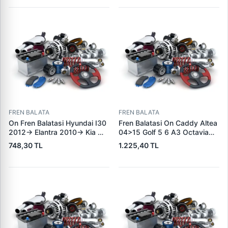
FREN BALATA
FREN BALATA
On Fren Balatasi Hyundai I30
Fren Balatasi On Caddy Altea
2012-> Elantra 2010-> Kia
04>15 Golf 5 6 A3 Octavia
Ceed 2012-> | GRAP 94166 |
04>13 Jetta 06>11 Leon
748,30 TL
1.225,40 TL
OEM 581012VA00
06>13 Toledo 05>09 Yeti
10>18 | KALE B 23131 197 05
ANS KD13 | OEM
1K0698151J 1K0698151F