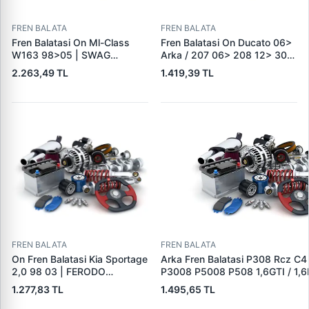
FREN BALATA
FREN BALATA
Fren Balatasi On Ml-Class
Fren Balatasi On Ducato 06>
W163 98>05 | SWAG
Arka / 207 06> 208 12> 301
10916410 | OEM
12> 307 00> 1007 05> 2008
2.263,49 TL
1.419,39 TL
A1634201220
13> Partner 96> Par | FEBI
16432 | OEM 4253.38
FREN BALATA
FREN BALATA
On Fren Balatasi Kia Sportage
Arka Fren Balatasi P308 Rcz C4
2,0 98 03 | FERODO
P3008 P5008 P508 1,6GTI / 1,6
FDB1536 | OEM
2,0HDI 07 / 10> | TRW GDB162
1.277,83 TL
1.495,65 TL
0K0453323Z
1608520680|DS1608520680|