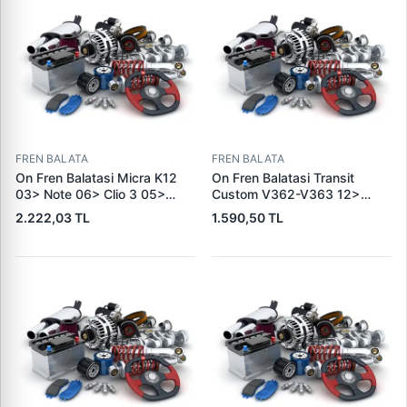
FREN BALATA
FREN BALATA
On Fren Balatasi Micra K12
On Fren Balatasi Transit
03> Note 06> Clio 3 05>
Custom V362-V363 12>
Modus 04> Duster 10>
(Arka Tek Teker) | SKF VKBP
2.222,03 TL
1.590,50 TL
Logan 04> Dokker 12> G:116
80029 E | OEM BK21 2K021
Mm Y: 52,1 Mm K:17,4MM |
AC 2391870
DELPHI LP5005EV | OEM
410604076R