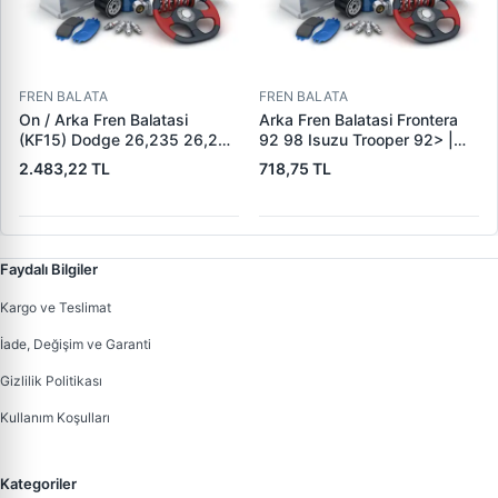
FREN BALATA
FREN BALATA
On / Arka Fren Balatasi
Arka Fren Balatasi Frontera
(KF15) Dodge 26,235 26,260
92 98 Isuzu Trooper 92> |
32,260 Dingil | KALE B 1278
KRAFTVOLL 07160049 |
2.483,22 TL
718,75 TL
1840 05 KF22 | OEM 19557 /
OEM 160 5851
19606 / M910035-01 /
M91003501
Faydalı Bilgiler
Kargo ve Teslimat
İade, Değişim ve Garanti
Gizlilik Politikası
Kullanım Koşulları
Kategoriler