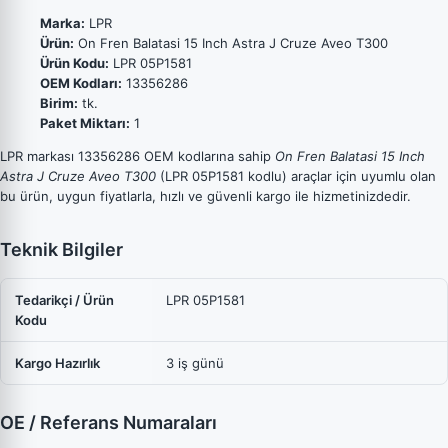
Marka:
LPR
Ürün:
On Fren Balatasi 15 Inch Astra J Cruze Aveo T300
Ürün Kodu:
LPR 05P1581
OEM Kodları:
13356286
Birim:
tk.
Paket Miktarı:
1
LPR markası 13356286 OEM kodlarına sahip
On Fren Balatasi 15 Inch
Astra J Cruze Aveo T300
(LPR 05P1581 kodlu) araçlar için uyumlu olan
bu ürün, uygun fiyatlarla, hızlı ve güvenli kargo ile hizmetinizdedir.
Teknik Bilgiler
Tedarikçi / Ürün
LPR 05P1581
Kodu
Kargo Hazırlık
3 iş günü
OE / Referans Numaraları