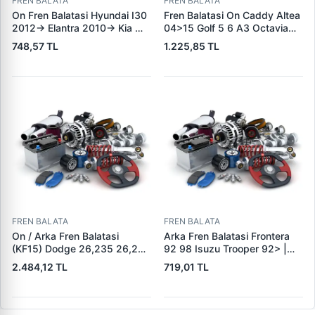
FREN BALATA
FREN BALATA
On Fren Balatasi Hyundai I30
Fren Balatasi On Caddy Altea
2012-> Elantra 2010-> Kia
04>15 Golf 5 6 A3 Octavia
Ceed 2012-> | GRAP 94166 |
04>13 Jetta 06>11 Leon
748,57 TL
1.225,85 TL
OEM 581012VA00
06>13 Toledo 05>09 Yeti
10>18 | KALE B 23131 197 05
ANS KD13 | OEM
1K0698151J 1K0698151F
FREN BALATA
FREN BALATA
On / Arka Fren Balatasi
Arka Fren Balatasi Frontera
(KF15) Dodge 26,235 26,260
92 98 Isuzu Trooper 92> |
32,260 Dingil | KALE B 1278
KRAFTVOLL 07160049 |
2.484,12 TL
719,01 TL
1840 05 KF22 | OEM 19557 /
OEM 160 5851
19606 / M910035-01 /
M91003501