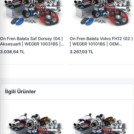
On Fren Balata Saf Dorsey (04 )
On Fren Balata Volvo FH12 (02 )
Aksesuarli | WEGER 10031BS |
| WEGER 10101BS | OEM
OEM 3057008400
1078439
3.038,64 TL
3.267,03 TL
İlgili Ürünler