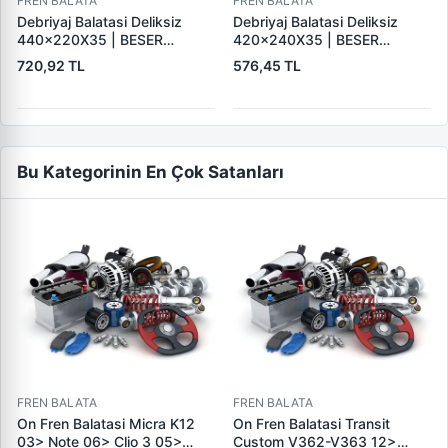
FREN BALATA
FREN BALATA
Debriyaj Balatasi Deliksiz
Debriyaj Balatasi Deliksiz
440×220X35 | BESER
420×240X35 | BESER
440X220X35
420X240X35
720,92 TL
576,45 TL
Bu Kategorinin En Çok Satanları
FREN BALATA
FREN BALATA
On Fren Balatasi Micra K12
On Fren Balatasi Transit
03> Note 06> Clio 3 05>
Custom V362-V363 12>