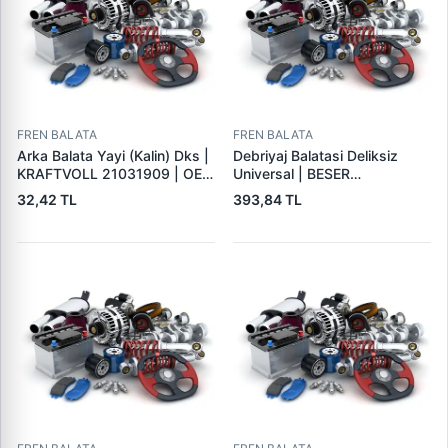
FREN BALATA
FREN BALATA
Arka Balata Yayi (Kalin) Dks |
Debriyaj Balatasi Deliksiz
KRAFTVOLL 21031909 | OEM
Universal | BESER
4325184
325X200X4
32,42 TL
393,84 TL