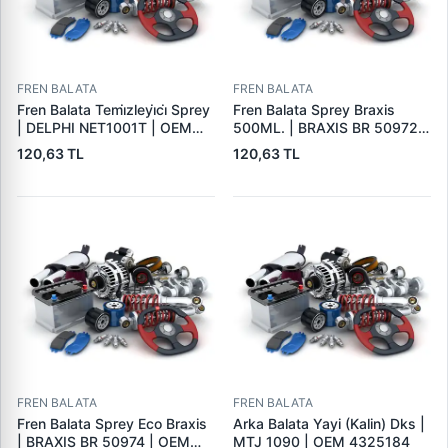
FREN BALATA
FREN BALATA
Fren Balata Temi̇zleyi̇ci̇ Sprey
Fren Balata Sprey Braxis
| DELPHI NET1001T | OEM
500ML. | BRAXIS BR 50972 |
BALATA SPREYI
OEM BALATA SPREYI
120,63 TL
120,63 TL
FREN BALATA
FREN BALATA
Fren Balata Sprey Eco Braxis
Arka Balata Yayi (Kalin) Dks |
| BRAXIS BR 50974 | OEM
MTJ 1090 | OEM 4325184