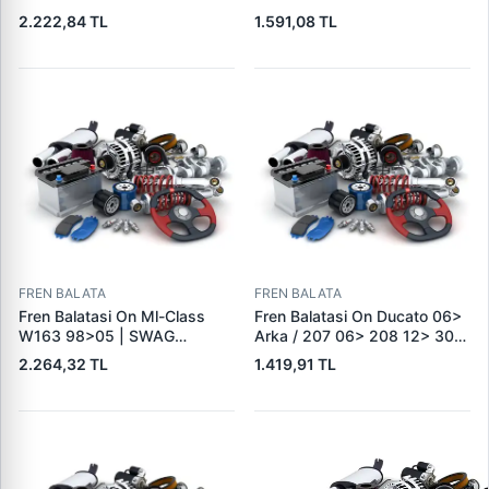
Modus 04> Duster 10>
(Arka Tek Teker) | SKF VKBP
2.222,84 TL
1.591,08 TL
Logan 04> Dokker 12> G:116
80029 E | OEM BK21 2K021
Mm Y: 52,1 Mm K:17,4MM |
AC 2391870
DELPHI LP5005EV | OEM
410604076R
FREN BALATA
FREN BALATA
Fren Balatasi On Ml-Class
Fren Balatasi On Ducato 06>
W163 98>05 | SWAG
Arka / 207 06> 208 12> 301
10916410 | OEM
12> 307 00> 1007 05> 2008
2.264,32 TL
1.419,91 TL
A1634201220
13> Partner 96> Par | FEBI
16432 | OEM 4253.38