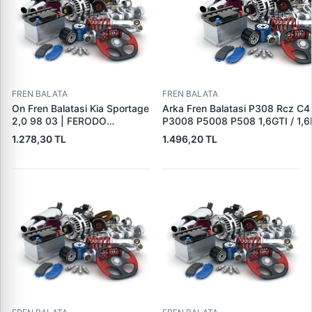
FREN BALATA
FREN BALATA
On Fren Balatasi Kia Sportage
Arka Fren Balatasi P308 Rcz C4
2,0 98 03 | FERODO
P3008 P5008 P508 1,6GTI / 1,6
FDB1536 | OEM
2,0HDI 07 / 10> | TRW GDB162
1.278,30 TL
1.496,20 TL
0K0453323Z
1608520680|DS1608520680|