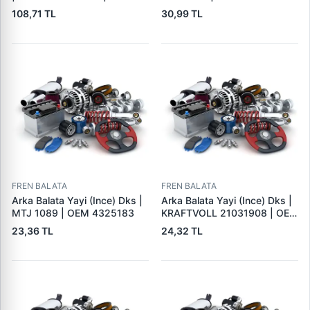
BALATA SPREYI
108,71 TL
30,99 TL
FREN BALATA
FREN BALATA
Arka Balata Yayi (Ince) Dks |
Arka Balata Yayi (Ince) Dks |
MTJ 1089 | OEM 4325183
KRAFTVOLL 21031908 | OEM
4325183
23,36 TL
24,32 TL