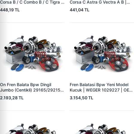
Corsa B / C Combo B / C Tigra A
Corsa C Astra G Vectra A B |
| YTT Y1727 | OEM 1605988
YTT Y1726 | OEM 1605985
448,19 TL
441,04 TL
On Fren Balata Bpw Dingil
Fren Balatasi Bpw Yeni Model
Jumbo (Centikli) 29165/29215 |
Kucuk | WEGER 1029227 | OEM
WEGER 10041-2 | OEM
509290120 29227
2.193,28 TL
3.154,50 TL
0509290050 0980102750
0980102930