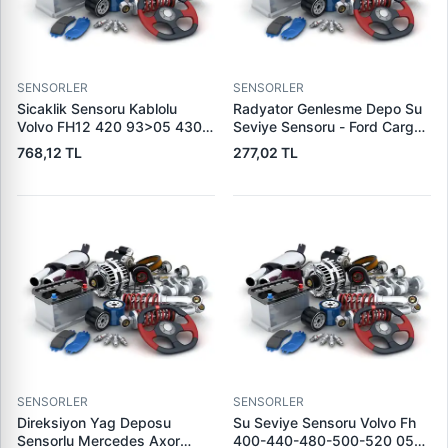
SENSORLER
SENSORLER
Sicaklik Sensoru Kablolu
Radyator Genlesme Depo Su
Volvo FH12 420 93>05 430
Seviye Sensoru - Ford Cargo /
01>05 460 98> Fm 05>
1838-4136-2533-4142 Euro
768,12 TL
277,02 TL
FM12 420-460 98>08 FM9
6 / Astra G 98>10 |
01>05 (2 Pin) | WAGENBURG
KRAFTVOLL 12130119 | OEM
702038 | OEM 20576614
CC46 8B397 AC CC46
20374281
8B397 AB CC46 8B397 AA
1304729
SENSORLER
SENSORLER
Direksiyon Yag Deposu
Su Seviye Sensoru Volvo Fh
Sensorlu Mercedes Axor
400-440-480-500-520 05>