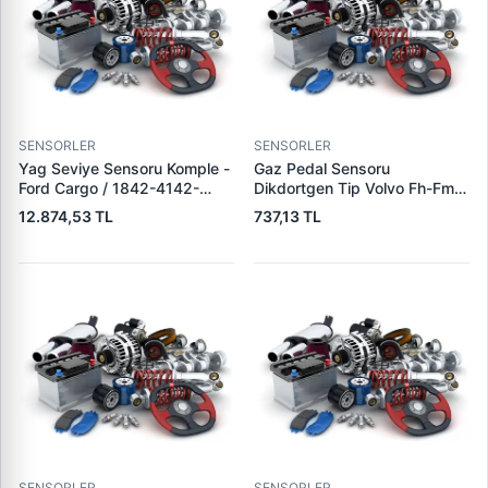
SENSORLER
SENSORLER
Yag Seviye Sensoru Komple -
Gaz Pedal Sensoru
Ford Cargo / 1842-4142-
Dikdortgen Tip Volvo Fh-Fm |
1850 F-Max Euro 6 | ORJ-FO
WAGENBURG 702045 | OEM
12.874,53 TL
737,13 TL
GC466C624AA | OEM GC46
20893503 3985226
6C624 AA
21116877 20715967
SENSORLER
SENSORLER