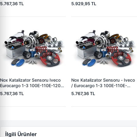
19> Euro 6 834 Mm - 5 Pin |
Antos 12> Arocs 13> Atego 3
5.767,36 TL
5.929,95 TL
YUNYI NOX1303 | OEM
13> Euro 6 | YUNYI NOX0305 |
5WK96720A 5801627702
OEM A0101531528
5801777219
Nox Katalizator Sensoru Iveco
Nox Katalizator Sensoru - Iveco
Eurocargo 1-3 100E-110E-120E-
/ Eurocargo 1-3 100E-110E-
140E-150E-160E-180E 00>15
120E-140E-150E-160E-180E
5.767,36 TL
5.767,36 TL
Stralis 440 03> Trakker 380-
00>15 Stralis 440 03> Trakker
440-720 06> Euro 4-5 1134
380-440-720 06> | YUNYI
Mm - 5 Pin | YUNYI NOX1322 |
NOX1301 | OEM 5WK96615F
OEM 5WK96733
5801424181 5801754015
İlgili Ürünler