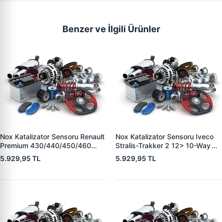
Benzer ve İlgili Ürünler
Nox Katalizator Sensoru Renault
Nox Katalizator Sensoru Iveco
Premium 430/440/450/460
Stralis-Trakker 2 12> 10-Way
Volvo Fm Euro 6 | YUNYI
19> Euro 6 834 Mm - 5 Pin |
5.929,95 TL
5.929,95 TL
NOX0510 | OEM 301308-01130
YUNYI NOX1208 | OEM
5WK96618B