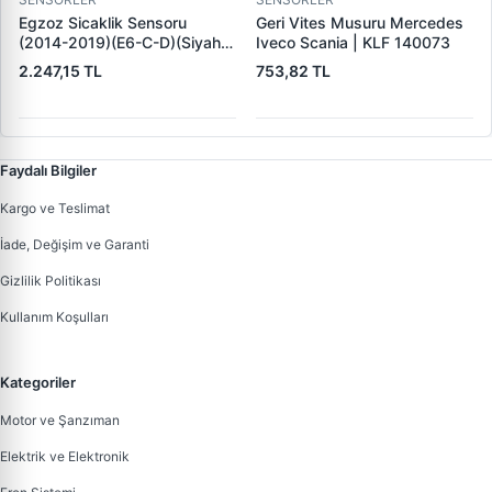
Egzoz Sicaklik Sensoru
Geri Vites Musuru Mercedes
(2014-2019)(E6-C-D)(Siyah)
Iveco Scania | KLF 140073
Daily 70 C 17 Van 4100 H N |
2.247,15 TL
753,82 TL
IVECO 5801653071 | OEM
5801653071
Faydalı Bilgiler
Kargo ve Teslimat
İade, Değişim ve Garanti
Gizlilik Politikası
Kullanım Koşulları
Kategoriler
Motor ve Şanzıman
Elektrik ve Elektronik