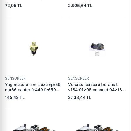
27421 0213
2012968 2012968
72,95 TL
2.925,64 TL
SENSORLER
SENSORLER
Yag musuru e.m isuzu npr59
Vuruntu sensoru trs-ansit
npr66 canter fe449 fe659
v184 01>06 connect 04>13
l200 l300 eng 44 0110
b-max 12> c-max 06>14
145,42 TL
2.138,44 TL
focus iii 11> monde iv 07>14
jaguar f-pace (x761) 14> f-
type cabrio (x152) 12> xf
(x260) discovery iv (l319) 3.0
4×4 13>18 range rover iii
(l322) 5.0 4×4 09>12 range