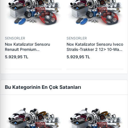
rover velar (l560) 3.0 p380
scv6 4×4 17> 1n1a 12a699
aa 1132002
SENSORLER
SENSORLER
Nox Katalizator Sensoru
Nox Katalizator Sensoru Iveco
Renault Premium
Stralis-Trakker 2 12> 10-Way
430/440/450/460 Volvo Fm
19> Euro 6 834 Mm - 5 Pin |
5.929,95 TL
5.929,95 TL
Euro 6 | YUNYI NOX0510 |
YUNYI NOX1208 | OEM
OEM 301308-01130
5WK96618B
Bu Kategorinin En Çok Satanları