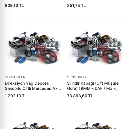
Actros | DS DSA-101S | OEM
420-460-540 09> Fh 2 12>
809,13 TL
251,75 TL
0004668502 A0004668502
FH12 420 93>05 430 01>05
460 98> FH16 470-520
93>02 540-550-610 03>
Fmx 2 460-500 13> FM12
420-460 98>08 FM9
SENSORLER
SENSORLER
Direksiyon Yag Deposu
Silindir Kapağı (Çift Müşüre
Sensorlu Ciftli Mercedes Axor
Göre) 19MM - DAF / Mx -
4140 | DS DSB-100S | OEM
XF105 Paccar Euro 5 | AHEN
1.292,13 TL
73.898,60 TL
0004667602 0004668602
C16701301 | OEM 2145548
1695612 2115410 1783724