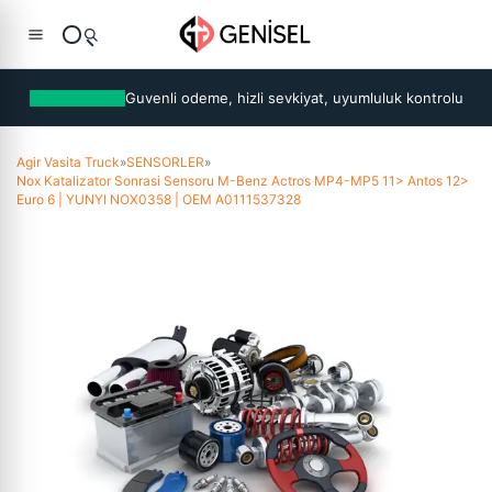
Guvenli odeme, hizli sevkiyat, uyumluluk kontrolu
Agir Vasita Truck
»
SENSORLER
»
Nox Katalizator Sonrasi Sensoru M-Benz Actros MP4-MP5 11> Antos 12>
Euro 6 | YUNYI NOX0358 | OEM A0111537328