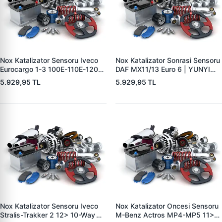
Nox Katalizator Sensoru Iveco
Nox Katalizator Sonrasi Sensoru
Eurocargo 1-3 100E-110E-120E-
DAF MX11/13 Euro 6 | YUNYI
140E-150E-160E-180E 00>15
NOX0607 | OEM 5WK96605C
5.929,95 TL
5.929,95 TL
Stralis 440 03> Trakker 380-
7422827993 20873395
440-720 06> Euro 4-5 1134
Mm - 5 Pin | YUNYI NOX0506 |
OEM 5WK97348A 2139930
Nox Katalizator Sensoru Iveco
Nox Katalizator Oncesi Sensoru
Stralis-Trakker 2 12> 10-Way
M-Benz Actros MP4-MP5 11>