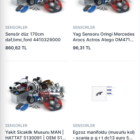
SENSORLER
SENSORLER
Sensör düz 170cm
Yag Sensoru Oringi Mercedes
daf,bmc,ford 4410329000
Arocs Actros Atego OM471
470, 936 | ELRING 003.030 |
860,62 TL
96,31 TL
OEM 0229978645
0249978845
SENSORLER
SENSORLER
Yakit Sicaklik Musuru MAN |
Egzoz manifoldu (musurlu kol)
HATTAT 5130091 | OEM 51
- scania p g r t dc13 euro 5