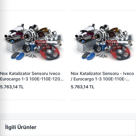
YUNYI NOX1303 | OEM
13> Euro 6 | YUNYI NOX0305 |
5WK96720A 5801627702
OEM A0101531528
5801777219
Nox Katalizator Sensoru Iveco
Nox Katalizator Sensoru - Iveco
Eurocargo 1-3 100E-110E-120E-
/ Eurocargo 1-3 100E-110E-
140E-150E-160E-180E 00>15
120E-140E-150E-160E-180E
5.763,14 TL
5.763,14 TL
Stralis 440 03> Trakker 380-
00>15 Stralis 440 03> Trakker
440-720 06> Euro 4-5 1134
380-440-720 06> | YUNYI
Mm - 5 Pin | YUNYI NOX1322 |
NOX1301 | OEM 5WK96615F
OEM 5WK96733
5801424181 5801754015
İlgili Ürünler