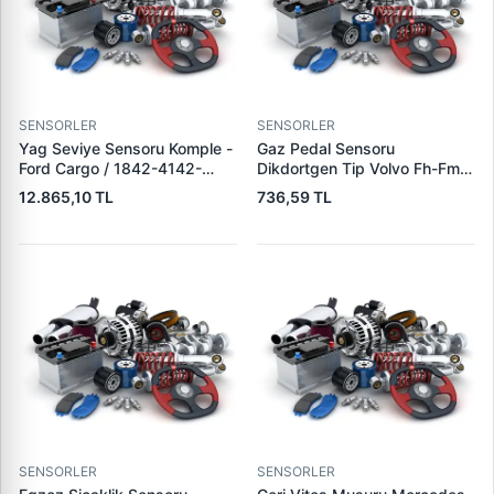
SENSORLER
SENSORLER
Yag Seviye Sensoru Komple -
Gaz Pedal Sensoru
Ford Cargo / 1842-4142-
Dikdortgen Tip Volvo Fh-Fm |
1850 F-Max Euro 6 | ORJ-FO
WAGENBURG 702045 | OEM
12.865,10 TL
736,59 TL
GC466C624AA | OEM GC46
20893503 3985226
6C624 AA
21116877 20715967
SENSORLER
SENSORLER