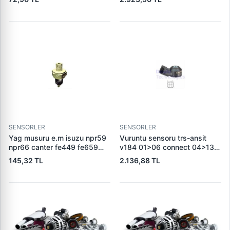
SENSORLER
SENSORLER
Yag musuru e.m isuzu npr59
Vuruntu sensoru trs-ansit
npr66 canter fe449 fe659
v184 01>06 connect 04>13
l200 l300 eng 44 0110
b-max 12> c-max 06>14
145,32 TL
2.136,88 TL
focus iii 11> monde iv 07>14
jaguar f-pace (x761) 14> f-
type cabrio (x152) 12> xf
(x260) discovery iv (l319) 3.0
4×4 13>18 range rover iii
(l322) 5.0 4×4 09>12 range
rover velar (l560) 3.0 p380