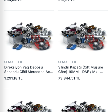
0004668502 A0004668502
FH12 420 93>05 430 01>05
460 98> FH16 470-520
93>02 540-550-610 03>
Fmx 2 460-500 13> FM12
420-460 98>08 FM9
SENSORLER
SENSORLER
Direksiyon Yag Deposu
Silindir Kapağı (Çift Müşüre
Sensorlu Ciftli Mercedes Axor
Göre) 19MM - DAF / Mx -
4140 | DS DSB-100S | OEM
XF105 Paccar Euro 5 | AHEN
1.291,18 TL
73.844,51 TL
0004667602 0004668602
C16701301 | OEM 2145548
1695612 2115410 1783724