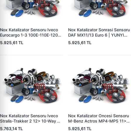
Nox Katalizator Sensoru Iveco
Nox Katalizator Sonrasi Sensoru
Eurocargo 1-3 100E-110E-120E-
DAF MX11/13 Euro 6 | YUNYI
140E-150E-160E-180E 00>15
NOX0607 | OEM 5WK96605C
5.925,61 TL
5.925,61 TL
Stralis 440 03> Trakker 380-
7422827993 20873395
440-720 06> Euro 4-5 1134
Mm - 5 Pin | YUNYI NOX0506 |
OEM 5WK97348A 2139930
Nox Katalizator Sensoru Iveco
Nox Katalizator Oncesi Sensoru
Stralis-Trakker 2 12> 10-Way
M-Benz Actros MP4-MP5 11>
19> Euro 6 834 Mm - 5 Pin |
Antos 12> Arocs 13> Atego 3
5.763,14 TL
5.925,61 TL