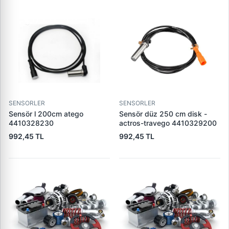
SENSORLER
SENSORLER
Sensör l 200cm atego
Sensör düz 250 cm disk -
4410328230
actros-travego 4410329200
992,45 TL
992,45 TL