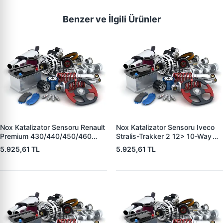
Benzer ve İlgili Ürünler
Nox Katalizator Sensoru Renault
Nox Katalizator Sensoru Iveco
Premium 430/440/450/460
Stralis-Trakker 2 12> 10-Way
Volvo Fm Euro 6 | YUNYI
19> Euro 6 834 Mm - 5 Pin |
5.925,61 TL
5.925,61 TL
NOX0510 | OEM 301308-01130
YUNYI NOX1208 | OEM
5WK96618B