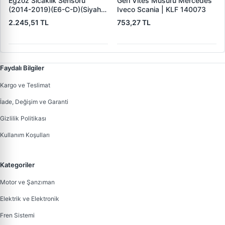
Egzoz Sicaklik Sensoru
Geri Vites Musuru Mercedes
(2014-2019)(E6-C-D)(Siyah)
Iveco Scania | KLF 140073
Daily 70 C 17 Van 4100 H N |
2.245,51 TL
753,27 TL
IVECO 5801653071 | OEM
5801653071
Faydalı Bilgiler
Kargo ve Teslimat
İade, Değişim ve Garanti
Gizlilik Politikası
Kullanım Koşulları
Kategoriler
Motor ve Şanzıman
Elektrik ve Elektronik
Fren Sistemi