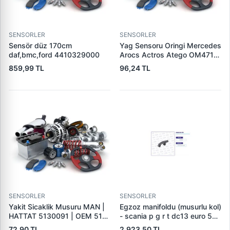
SENSORLER
SENSORLER
Sensör düz 170cm
Yag Sensoru Oringi Mercedes
daf,bmc,ford 4410329000
Arocs Actros Atego OM471
470, 936 | ELRING 003.030 |
859,99 TL
96,24 TL
OEM 0229978645
0249978845
SENSORLER
SENSORLER
Yakit Sicaklik Musuru MAN |
Egzoz manifoldu (musurlu kol)
HATTAT 5130091 | OEM 51
- scania p g r t dc13 euro 5
27421 0213
2012968 2012968
72,90 TL
2.923,50 TL