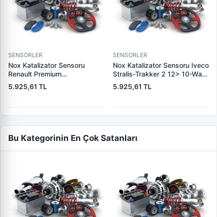
scv6 4×4 17> 1n1a 12a699
aa 1132002
SENSORLER
SENSORLER
Nox Katalizator Sensoru
Nox Katalizator Sensoru Iveco
Renault Premium
Stralis-Trakker 2 12> 10-Way
430/440/450/460 Volvo Fm
19> Euro 6 834 Mm - 5 Pin |
5.925,61 TL
5.925,61 TL
Euro 6 | YUNYI NOX0510 |
YUNYI NOX1208 | OEM
OEM 301308-01130
5WK96618B
Bu Kategorinin En Çok Satanları