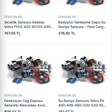
SENSORLER
SENSORLER
Sicaklik Sensoru Kablolu
Radyator Genlesme Depo Su
Volvo FH12 420 93>05 430
Seviye Sensoru - Ford Cargo /
01>05 460 98> Fm 05>
1838-4136-2533-4142 Euro
767,56 TL
276,82 TL
FM12 420-460 98>08 FM9
6 / Astra G 98>10 |
01>05 (2 Pin) | WAGENBURG
KRAFTVOLL 12130119 | OEM
702038 | OEM 20576614
CC46 8B397 AC CC46
20374281
8B397 AB CC46 8B397 AA
1304729
SENSORLER
SENSORLER
Direksiyon Yag Deposu
Su Seviye Sensoru Volvo Fh
Sensorlu Mercedes Axor
400-440-480-500-520 05>
Actros | DS DSA-101S | OEM
420-460-540 09> Fh 2 12>
808,54 TL
251,57 TL