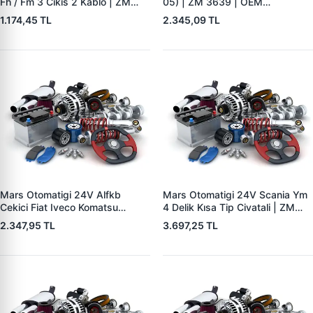
Fh / Fm 3 Cikis 2 Kablo | ZM
05) | ZM 3639 | OEM
8408 | OEM 20572417
2339402220
1.174,45 TL
2.345,09 TL
Mars Otomatigi 24V Alfkb
Mars Otomatigi 24V Scania Ym
Cekici Fiat Iveco Komatsu
4 Delik Kısa Tip Civatali | ZM
Scania Volvo VW | ZM 0902 |
0833 | OEM 0011526310
2.347,95 TL
3.697,25 TL
OEM 210995
1405979