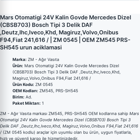
Mars Otomatigi 24V Kalin Govde Mercedes Dizel
(CBSB703) Bosch Tipi 3 Delik DAF
,Deutz,Ihc,Iveco,Khd, Magiruz,Volvo,Onibus
F94,Fiat 241,616 / | ZM 0545 | OEM ZM545 PRS-
SH545 urun aciklamasi
Marka:
ZM - Ağır Vasıta
Ürün:
Mars Otomatigi 24V Kalin Govde Mercedes Dizel
(CBSB703) Bosch Tipi 3 Delik DAF ,Deutz,Ihc,Iveco,Khd,
Magiruz,Volvo,Onibus F94,Fiat 241,616 /
Ürün Kodu:
ZM 0545
OEM Kodları:
ZM545, PRS-SH545
Birim:
Ad.
Paket Miktarı:
1
ZM - Ağır Vasıta markası ZM545, PRS-SH545 OEM kodlarına sahip
Mars
Otomatigi 24V Kalin Govde Mercedes Dizel (CBSB703) Bosch Tipi 3
Delik DAF ,Deutz,Ihc,Iveco,Khd, Magiruz,Volvo,Onibus F94,Fiat 241,616
/
(ZM 0545 kodlu) araçlar için uyumlu olan bu ürün, uygun fiyatlarla,
hızlı ve güvenli kargo ile hizmetinizdedir.