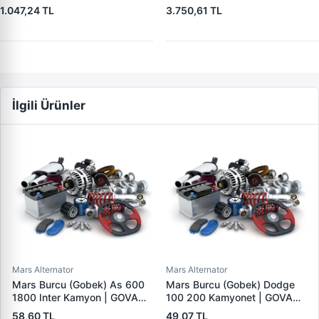
OEM ZM 3409
Model Tipi 1941 | ZM 0832 |
1.047,24 TL
3.750,61 TL
OEM ZM 0832
İlgili Ürünler
Mars Alternator
Mars Alternator
Mars Burcu (Gobek) As 600
Mars Burcu (Gobek) Dodge
1800 Inter Kamyon | GOVA
100 200 Kamyonet | GOVA
B054
B051
58,60 TL
49,07 TL