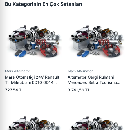
Bu Kategorinin En Çok Satanları
Mars Alternator
Mars Alternator
Mars Otomatigi 24V Renault
Alternator Gergi Rulmani
Tir Mitsubishi 6D10 6D14
Mercedes Setra Tourismo
Motor | DWA 39105 | OEM
Travego 0 350 99> | SKF
727,54 TL
3.741,56 TL
M371X20171
VKMCV 51012 | OEM
9062000570 9062001570
9062001870