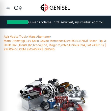
Guvenli odeme, hizli sevkiyat, uyumluluk kontrolu
Agir Vasita Truck
»
Mars Alternator
»
Mars Otomatigi 24V Kalin Govde Mercedes Dizel (CBSB703) Bosch Tipi 3
Delik DAF ,Deutz,Ihc,Iveco,Khd, Magiruz,Volvo,Onibus F94,Fiat 241,616 / |
ZM 0545 | OEM ZM545 PRS-SH545