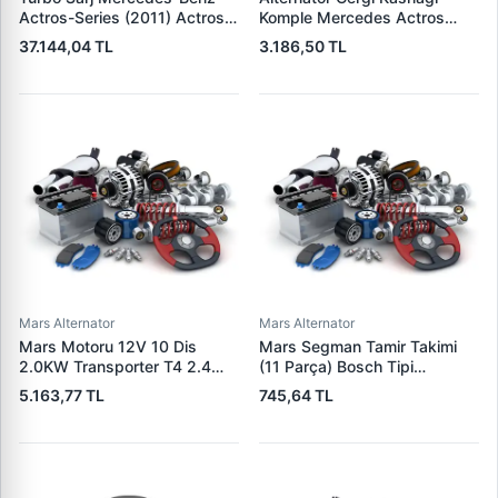
Actros-Series (2011) Actros
Komple Mercedes Actros
2048 Ls | NISSENS 93826 |
Axor 03> (OM541940) | SKF
37.144,04 TL
3.186,50 TL
OEM 4710903480
VKMCV 51005 | OEM
4710904480 4710907180
9042000170 9062002270
Mars Alternator
Mars Alternator
Mars Motoru 12V 10 Dis
Mars Segman Tamir Takimi
2.0KW Transporter T4 2.4
(11 Parça) Bosch Tipi
2.5TDI 91>04 (Bosch Type) |
Mercedes Kamyon | KLF
5.163,77 TL
745,64 TL
CARGO F032113387 | OEM
111967
028911023M 02B911023A
02B911023B