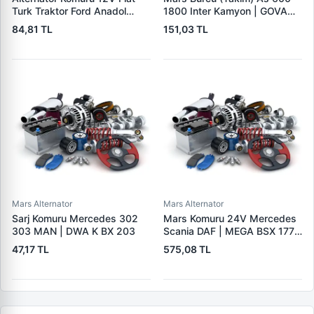
Turk Traktor Ford Anadol
1800 Inter Kamyon | GOVA
Otokar Otoyol Iveco | MEGA
B053-054-055
84,81 TL
151,03 TL
A 125 | OEM A125
Mars Alternator
Mars Alternator
Sarj Komuru Mercedes 302
Mars Komuru 24V Mercedes
303 MAN | DWA K BX 203
Scania DAF | MEGA BSX 177 |
OEM BSX177
47,17 TL
575,08 TL