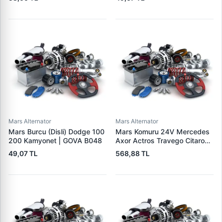
Mars Alternator
Mars Alternator
Mars Burcu (Disli) Dodge 100
Mars Komuru 24V Mercedes
200 Kamyonet | GOVA B048
Axor Actros Travego Citaro
Tourismo | MEGA K 008 |
49,07 TL
568,88 TL
OEM K-008