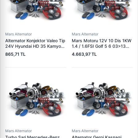
Mars Alternator
Mars Alternator
Alternator Konjektor Valeo Tip
Mars Motoru 12V 10 Dis 1KW
24V Hyundai HD 35 Kamyon
1.4 / 1.6FSI Golf 5 6 03>13
Is Makinesi Mitsubishi (L,R) |
Jetta 3 06>14 Polo 02> A1
865,71 TL
4.663,97 TL
GENON GNR-V401H | OEM
11>14 A3 04>08 Altea 07>13
VR-V019B 37300-48000
Cordoba 03>09 Ibiza 02>15 |
CARGO F032114034 | OEM
02T911023R 02T911024N
Mars Alternator
Mars Alternator
Turbo Sarj Mercedes-Benz
Alternator Gergi Kasnagi