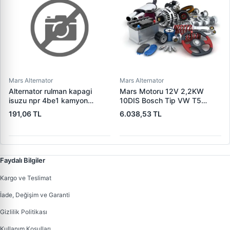
Mars Alternator
Mars Alternator
Alternator rulman kapagi
Mars Motoru 12V 2,2KW
isuzu npr 4be1 kamyon
10DIS Bosch Tip VW T5
(hitachi tip)
Multivan 2,5 Tdi | CARGO
191,06 TL
6.038,53 TL
F032113678 | OEM
02M911023Q
Faydalı Bilgiler
Kargo ve Teslimat
İade, Değişim ve Garanti
Gizlilik Politikası
Kullanım Koşulları