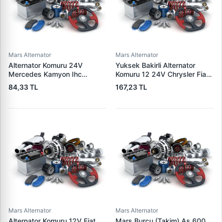
Mars Alternator
Mars Alternator
Alternator Komuru 24V
Yuksek Bakirli Alternator
Mercedes Kamyon Ihc
Komuru 12 24V Chrysler Fiat
Magirus MAN Saab Scania
Ford Otoyol Iveco | MEGA JX
84,33 TL
167,23 TL
Iveco | MEGA BX 202 | OEM
30-31SCU | OEM 749 904 31
127 014 013
Mars Alternator
Mars Alternator
Alternator Komuru 12V Fiat
Mars Burcu (Takim) As 600