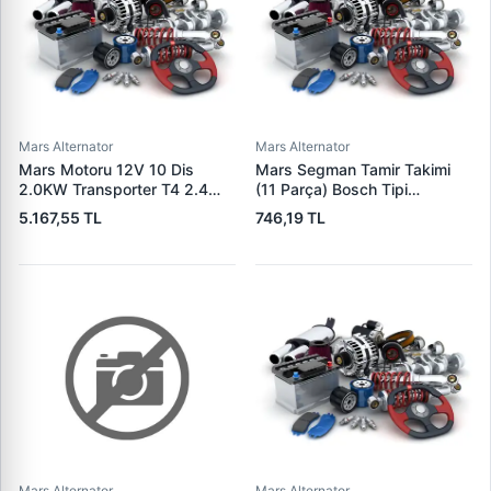
Mars Alternator
Mars Alternator
Mars Motoru 12V 10 Dis
Mars Segman Tamir Takimi
2.0KW Transporter T4 2.4
(11 Parça) Bosch Tipi
2.5TDI 91>04 (Bosch Type) |
Mercedes Kamyon | KLF
5.167,55 TL
746,19 TL
CARGO F032113387 | OEM
111967
028911023M 02B911023A
02B911023B
Mars Alternator
Mars Alternator