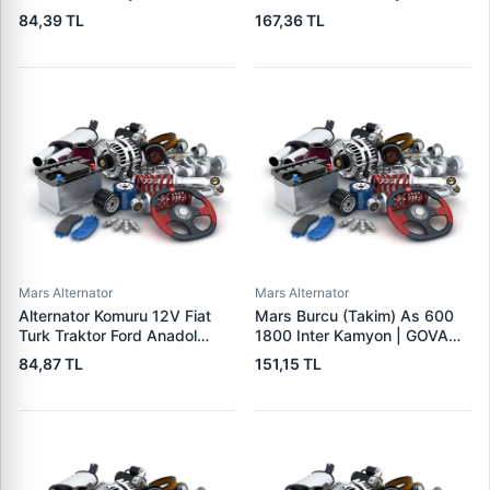
Magirus MAN Saab Scania
Ford Otoyol Iveco | MEGA JX
84,39 TL
167,36 TL
Iveco | MEGA BX 202 | OEM
30-31SCU | OEM 749 904 31
127 014 013
Mars Alternator
Mars Alternator
Alternator Komuru 12V Fiat
Mars Burcu (Takim) As 600
Turk Traktor Ford Anadol
1800 Inter Kamyon | GOVA
Otokar Otoyol Iveco | MEGA
B053-054-055
84,87 TL
151,15 TL
A 125 | OEM A125