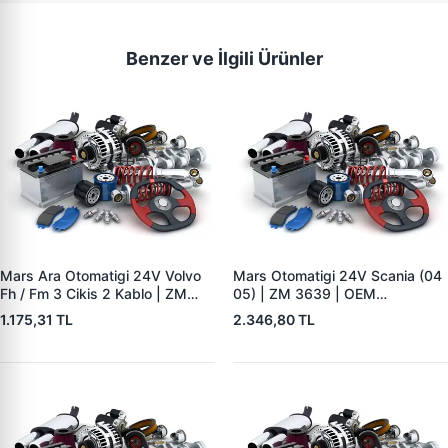
Benzer ve İlgili Ürünler
Mars Ara Otomatigi 24V Volvo
Mars Otomatigi 24V Scania (04
Fh / Fm 3 Cikis 2 Kablo | ZM
05) | ZM 3639 | OEM
8408 | OEM 20572417
2339402220
1.175,31 TL
2.346,80 TL