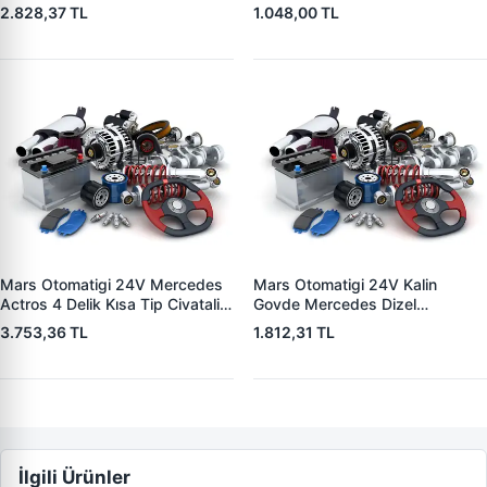
0051516401 005151640180
OEM ZM 3409
2.828,37 TL
1.048,00 TL
006151150
Mars Otomatigi 24V Mercedes
Mars Otomatigi 24V Kalin
Actros 4 Delik Kısa Tip Civatali
Govde Mercedes Dizel
Model Tipi 1941 | ZM 0832 |
(CBSB703) Bosch Tipi 3 Delik
3.753,36 TL
1.812,31 TL
OEM ZM 0832
DAF ,Deutz,Ihc,Iveco,Khd,
Magiruz,Volvo,Onibus F94,Fiat
241,616 / | ZM 0545 | OEM
ZM545 PRS-SH545
İlgili Ürünler