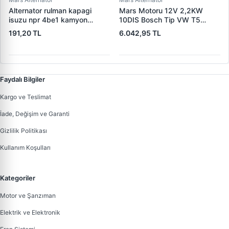
Alternator rulman kapagi
Mars Motoru 12V 2,2KW
isuzu npr 4be1 kamyon
10DIS Bosch Tip VW T5
(hitachi tip)
Multivan 2,5 Tdi | CARGO
191,20 TL
6.042,95 TL
F032113678 | OEM
02M911023Q
Faydalı Bilgiler
Kargo ve Teslimat
İade, Değişim ve Garanti
Gizlilik Politikası
Kullanım Koşulları
Kategoriler
Motor ve Şanzıman
Elektrik ve Elektronik