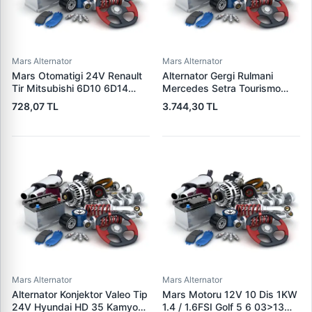
Mars Alternator
Mars Alternator
Mars Otomatigi 24V Renault
Alternator Gergi Rulmani
Tir Mitsubishi 6D10 6D14
Mercedes Setra Tourismo
Motor | DWA 39105 | OEM
Travego 0 350 99> | SKF
728,07 TL
3.744,30 TL
M371X20171
VKMCV 51012 | OEM
9062000570 9062001570
9062001870
Mars Alternator
Mars Alternator
Alternator Konjektor Valeo Tip
Mars Motoru 12V 10 Dis 1KW
24V Hyundai HD 35 Kamyon
1.4 / 1.6FSI Golf 5 6 03>13