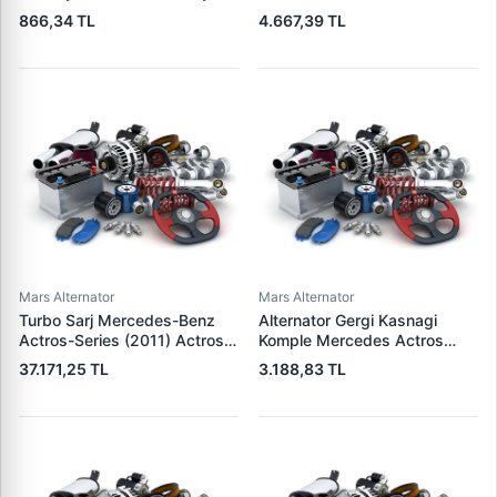
Is Makinesi Mitsubishi (L,R) |
Jetta 3 06>14 Polo 02> A1
866,34 TL
4.667,39 TL
GENON GNR-V401H | OEM
11>14 A3 04>08 Altea 07>13
VR-V019B 37300-48000
Cordoba 03>09 Ibiza 02>15 |
CARGO F032114034 | OEM
02T911023R 02T911024N
Mars Alternator
Mars Alternator
Turbo Sarj Mercedes-Benz
Alternator Gergi Kasnagi
Actros-Series (2011) Actros
Komple Mercedes Actros
2048 Ls | NISSENS 93826 |
Axor 03> (OM541940) | SKF
37.171,25 TL
3.188,83 TL
OEM 4710903480
VKMCV 51005 | OEM
4710904480 4710907180
9042000170 9062002270