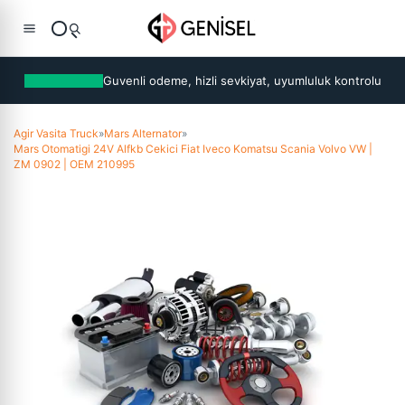
Guvenli odeme, hizli sevkiyat, uyumluluk kontrolu
Agir Vasita Truck
»
Mars Alternator
»
Mars Otomatigi 24V Alfkb Cekici Fiat Iveco Komatsu Scania Volvo VW |
ZM 0902 | OEM 210995