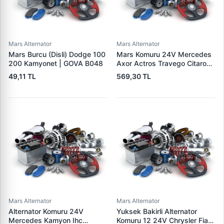
Mars Alternator
Mars Alternator
Mars Burcu (Disli) Dodge 100
Mars Komuru 24V Mercedes
200 Kamyonet | GOVA B048
Axor Actros Travego Citaro
Tourismo | MEGA K 008 |
49,11 TL
569,30 TL
OEM K-008
Mars Alternator
Mars Alternator
Alternator Komuru 24V
Yuksek Bakirli Alternator
Mercedes Kamyon Ihc
Komuru 12 24V Chrysler Fiat