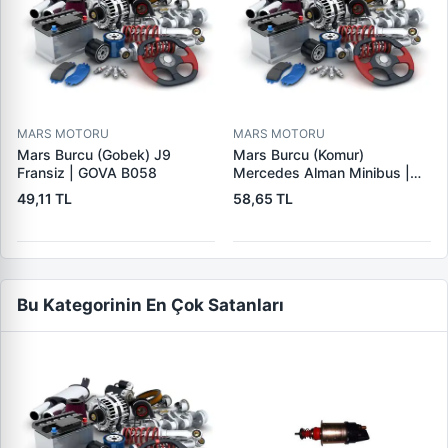
MARS MOTORU
MARS MOTORU
Mars Burcu (Gobek) J9
Mars Burcu (Komur)
Fransiz | GOVA B058
Mercedes Alman Minibus |
GOVA B035
49,11 TL
58,65 TL
Bu Kategorinin En Çok Satanları