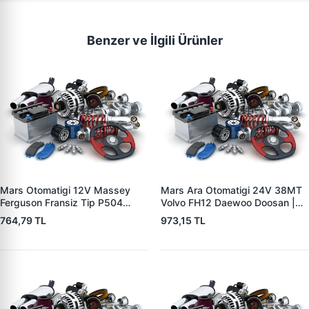
Benzer ve İlgili Ürünler
Mars Otomatigi 12V Massey
Mars Ara Otomatigi 24V 38MT
Ferguson Fransiz Tip P504
Volvo FH12 Daewoo Doosan |
P505 Xxx | ZM 0560
ZM 4409 | OEM 10512097
764,79 TL
973,15 TL