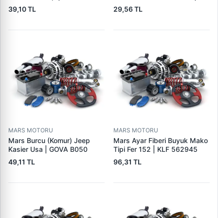
GOVA B090
39,10 TL
29,56 TL
MARS MOTORU
MARS MOTORU
Mars Burcu (Komur) Jeep
Mars Ayar Fiberi Buyuk Mako
Kasier Usa | GOVA B050
Tipi Fer 152 | KLF 562945
49,11 TL
96,31 TL