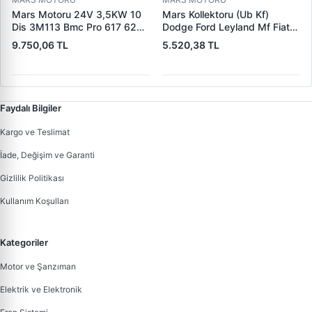
Mars Motoru 24V 3,5KW 10
Mars Kollektoru (Ub Kf)
Dis 3M113 Bmc Pro 617 620
Dodge Ford Leyland Mf Fiat
(619 240 36 619 240 46
Trans | MAKO 72313941 |
9.750,06 TL
5.520,38 TL
Yerine) | LUCAS 619 241 46
OEM 72313941
Faydalı Bilgiler
Kargo ve Teslimat
İade, Değişim ve Garanti
Gizlilik Politikası
Kullanım Koşulları
Kategoriler
Motor ve Şanzıman
Elektrik ve Elektronik