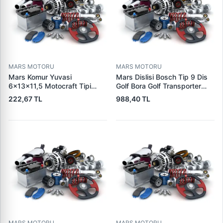
MARS MOTORU
MARS MOTORU
Mars Komur Yuvasi
Mars Dislisi Bosch Tip 9 Dis
6×13×11,5 Motocraft Tipi
Golf Bora Golf Transporter
Ford Ranger Focus Fiesta
Seat Skoda (15713) | ZEN
222,67 TL
988,40 TL
Connect (FO0731
1480 | OEM 1011480
5L8Z11002AA
5L8Z11000AC) | PARS PRS-
BHL220 | OEM 1S7U11000AB
1S7U11000AC 2S6U11000EB
MARS MOTORU
MARS MOTORU