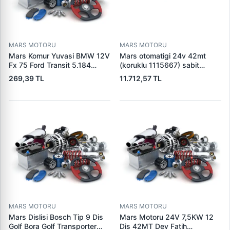
MARS MOTORU
MARS MOTORU
Mars Komur Yuvasi BMW 12V
Mars otomatigi 24v 42mt
Fx 75 Ford Transit 5.184
(koruklu 1115667) sabit
Visteon | PARS PRS-BHL230
pistonlu 3604650rx 7t0258
269,39 TL
11.712,57 TL
| OEM 97VB11000AA
7x1955
MARS MOTORU
MARS MOTORU
Mars Dislisi Bosch Tip 9 Dis
Mars Motoru 24V 7,5KW 12
Golf Bora Golf Transporter
Dis 42MT Dev Fatih