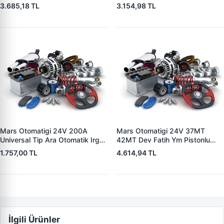
5004 V1117553
3.685,18 TL
3.154,98 TL
2132X10456393
Mars Otomatigi 24V 200A
Mars Otomatigi 24V 37MT
Universal Tip Ara Otomatik Irgat
42MT Dev Fatih Ym Pistonlu
| ZM 0404
Bmc Profesyonel Catterpiller Is
1.757,00 TL
4.614,94 TL
Makinasi | ZM 0361 | OEM
3604650RX 7T0258 7X1955
İlgili Ürünler