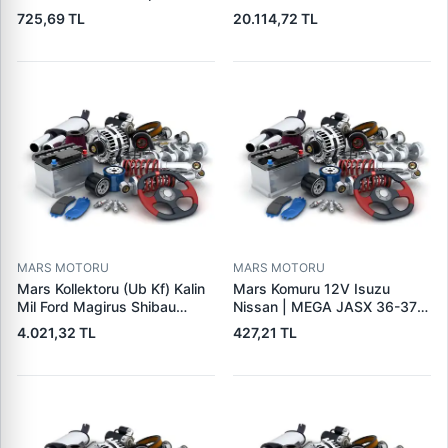
Seat Skoda (15713) | ZEN
Cat,140H, 963B Cummins
725,69 TL
20.114,72 TL
1108 | OEM 1072156
L10,Qsc John Deere
95VW11000BC
244H,450LC,744H | LUCAS
LES0313 | OEM 0R2186
0R4256 0R4257
MARS MOTORU
MARS MOTORU
Mars Kollektoru (Ub Kf) Kalin
Mars Komuru 12V Isuzu
Mil Ford Magirus Shibau
Nissan | MEGA JASX 36-37 |
TM30 Steyr | MAKO
OEM JASX36-37
4.021,32 TL
427,21 TL
72313641 | OEM 72313641