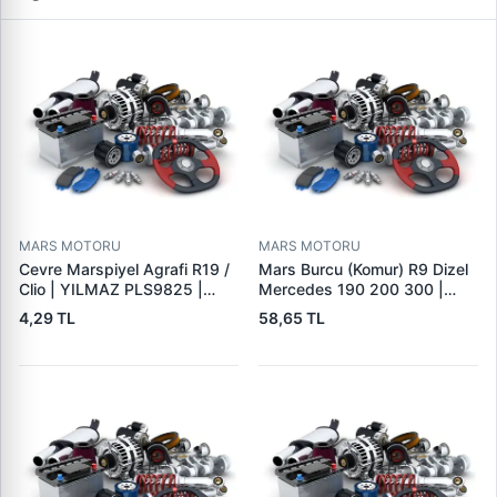
MARS MOTORU
MARS MOTORU
Cevre Marspiyel Agrafi R19 /
Mars Burcu (Komur) R9 Dizel
Clio | YILMAZ PLS9825 |
Mercedes 190 200 300 |
OEM 7703077256
GOVA B047
4,29 TL
58,65 TL