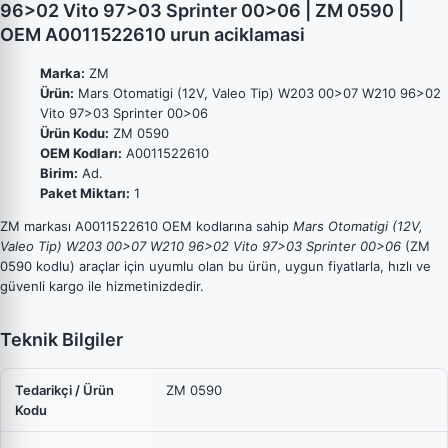
96>02 Vito 97>03 Sprinter 00>06 | ZM 0590 |
OEM A0011522610 urun aciklamasi
Marka:
ZM
Ürün:
Mars Otomatigi (12V, Valeo Tip) W203 00>07 W210 96>02
Vito 97>03 Sprinter 00>06
Ürün Kodu:
ZM 0590
OEM Kodları:
A0011522610
Birim:
Ad.
Paket Miktarı:
1
ZM markası A0011522610 OEM kodlarına sahip
Mars Otomatigi (12V,
Valeo Tip) W203 00>07 W210 96>02 Vito 97>03 Sprinter 00>06
(ZM
0590 kodlu) araçlar için uyumlu olan bu ürün, uygun fiyatlarla, hızlı ve
güvenli kargo ile hizmetinizdedir.
Teknik Bilgiler
Tedarikçi / Ürün
ZM 0590
Kodu