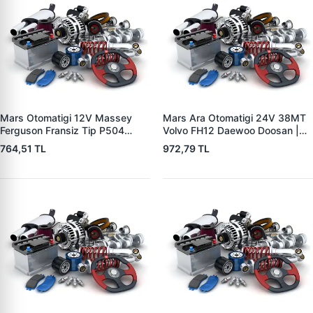
Mars Otomatigi 12V Massey
Mars Ara Otomatigi 24V 38MT
Ferguson Fransiz Tip P504
Volvo FH12 Daewoo Doosan |
P505 Xxx | ZM 0560
ZM 4409 | OEM 10512097
764,51 TL
972,79 TL