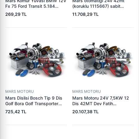
Mars Komur Yuvasi BMW 12V
Mars otomatigi 24v 42mt
Fx 75 Ford Transit 5.184
(koruklu 1115667) sabit
Visteon | PARS PRS-BHL230
pistonlu 3604650rx 7t0258
269,29 TL
11.708,29 TL
| OEM 97VB11000AA
7x1955
MARS MOTORU
MARS MOTORU
Mars Dislisi Bosch Tip 9 Dis
Mars Motoru 24V 7,5KW 12
Golf Bora Golf Transporter
Dis 42MT Dev Fatih
Seat Skoda (15713) | ZEN
Cat,140H, 963B Cummins
725,42 TL
20.107,38 TL
1108 | OEM 1072156
L10,Qsc John Deere
95VW11000BC
244H,450LC,744H | LUCAS
LES0313 | OEM 0R2186
0R4256 0R4257