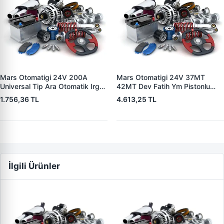
Mars Otomatigi 24V 200A
Mars Otomatigi 24V 37MT
Universal Tip Ara Otomatik Irgat
42MT Dev Fatih Ym Pistonlu
| ZM 0404
Bmc Profesyonel Catterpiller Is
1.756,36 TL
4.613,25 TL
Makinasi | ZM 0361 | OEM
3604650RX 7T0258 7X1955
İlgili Ürünler