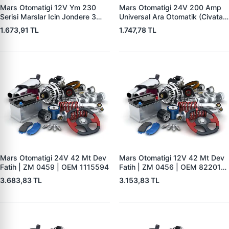
Mars Otomatigi 12V Ym 230
Mars Otomatigi 24V 200 Amp
Serisi Marslar Icin Jondere 3
Universal Ara Otomatik (Civatali)
Delik | ZM 1653 | OEM
| ZM 1404
1.673,91 TL
1.747,78 TL
RE503357
Mars Otomatigi 24V 42 Mt Dev
Mars Otomatigi 12V 42 Mt Dev
Fatih | ZM 0459 | OEM 1115594
Fatih | ZM 0456 | OEM 82201-
5004 V1117553
3.683,83 TL
3.153,83 TL
2132X10456393