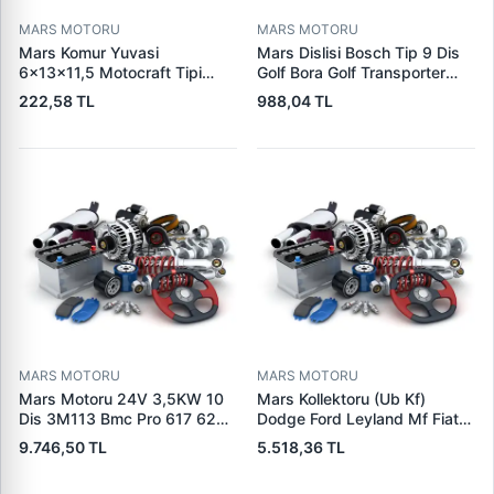
MARS MOTORU
MARS MOTORU
Mars Komur Yuvasi
Mars Dislisi Bosch Tip 9 Dis
6×13×11,5 Motocraft Tipi
Golf Bora Golf Transporter
Ford Ranger Focus Fiesta
Seat Skoda (15713) | ZEN
222,58 TL
988,04 TL
Connect (FO0731
1480 | OEM 1011480
5L8Z11002AA
5L8Z11000AC) | PARS PRS-
BHL220 | OEM 1S7U11000AB
1S7U11000AC 2S6U11000EB
MARS MOTORU
MARS MOTORU
Mars Motoru 24V 3,5KW 10
Mars Kollektoru (Ub Kf)
Dis 3M113 Bmc Pro 617 620
Dodge Ford Leyland Mf Fiat
(619 240 36 619 240 46
Trans | MAKO 72313941 |
9.746,50 TL
5.518,36 TL
Yerine) | LUCAS 619 241 46
OEM 72313941