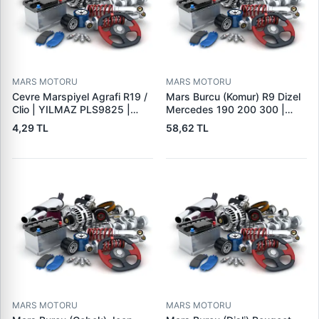
MARS MOTORU
MARS MOTORU
Cevre Marspiyel Agrafi R19 /
Mars Burcu (Komur) R9 Dizel
Clio | YILMAZ PLS9825 |
Mercedes 190 200 300 |
OEM 7703077256
GOVA B047
4,29 TL
58,62 TL
MARS MOTORU
MARS MOTORU