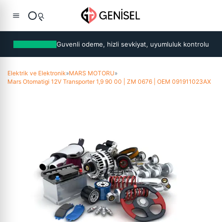
Guvenli odeme, hizli sevkiyat, uyumluluk kontrolu
Elektrik ve Elektronik
»
MARS MOTORU
»
Mars Otomatigi 12V Transporter 1,9 90 00 | ZM 0676 | OEM 091911023AX