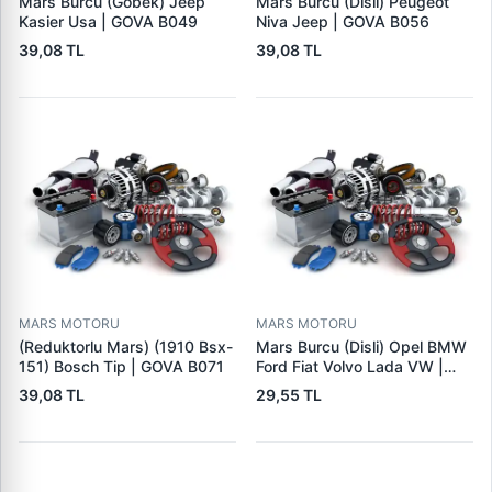
Mars Burcu (Gobek) Jeep
Mars Burcu (Disli) Peugeot
Kasier Usa | GOVA B049
Niva Jeep | GOVA B056
39,08 TL
39,08 TL
MARS MOTORU
MARS MOTORU
(Reduktorlu Mars) (1910 Bsx-
Mars Burcu (Disli) Opel BMW
151) Bosch Tip | GOVA B071
Ford Fiat Volvo Lada VW |
GOVA B090
39,08 TL
29,55 TL