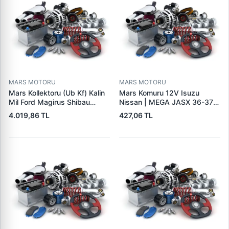
MARS MOTORU
MARS MOTORU
Mars Kollektoru (Ub Kf) Kalin
Mars Komuru 12V Isuzu
Mil Ford Magirus Shibau
Nissan | MEGA JASX 36-37 |
TM30 Steyr | MAKO
OEM JASX36-37
4.019,86 TL
427,06 TL
72313641 | OEM 72313641