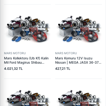
95VW11000BC
244H,450LC,744H | LUCAS
LES0313 | OEM 0R2186
0R4256 0R4257
MARS MOTORU
MARS MOTORU
Mars Kollektoru (Ub Kf) Kalin
Mars Komuru 12V Isuzu
Mil Ford Magirus Shibau
Nissan | MEGA JASX 36-37 |
TM30 Steyr | MAKO
OEM JASX36-37
4.021,32 TL
427,21 TL
72313641 | OEM 72313641