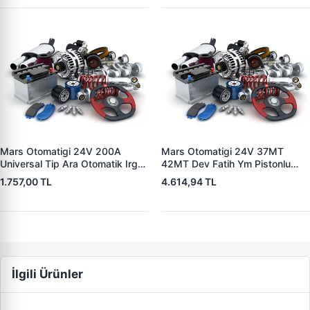
Mars Otomatigi 24V 200A
Mars Otomatigi 24V 37MT
Universal Tip Ara Otomatik Irgat
42MT Dev Fatih Ym Pistonlu
| ZM 0404
Bmc Profesyonel Catterpiller Is
1.757,00 TL
4.614,94 TL
Makinasi | ZM 0361 | OEM
3604650RX 7T0258 7X1955
İlgili Ürünler