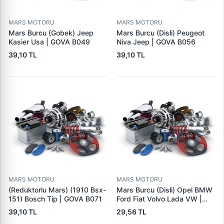
MARS MOTORU
MARS MOTORU
Mars Burcu (Gobek) Jeep
Mars Burcu (Disli) Peugeot
Kasier Usa | GOVA B049
Niva Jeep | GOVA B056
39,10 TL
39,10 TL
MARS MOTORU
MARS MOTORU
(Reduktorlu Mars) (1910 Bsx-
Mars Burcu (Disli) Opel BMW
151) Bosch Tip | GOVA B071
Ford Fiat Volvo Lada VW |
GOVA B090
39,10 TL
29,56 TL