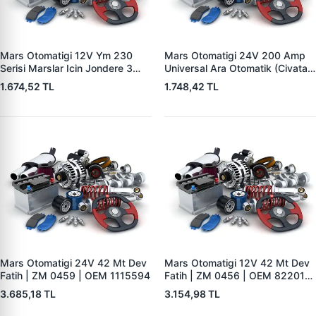
Mars Otomatigi 12V Ym 230
Mars Otomatigi 24V 200 Amp
Serisi Marslar Icin Jondere 3
Universal Ara Otomatik (Civatali)
Delik | ZM 1653 | OEM
| ZM 1404
1.674,52 TL
1.748,42 TL
RE503357
Mars Otomatigi 24V 42 Mt Dev
Mars Otomatigi 12V 42 Mt Dev
Fatih | ZM 0459 | OEM 1115594
Fatih | ZM 0456 | OEM 82201-
5004 V1117553
3.685,18 TL
3.154,98 TL
2132X10456393