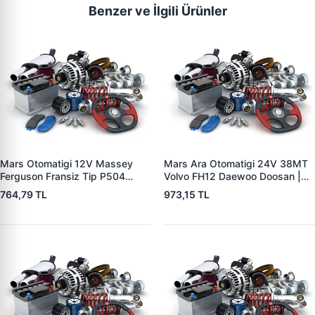
Benzer ve İlgili Ürünler
Mars Otomatigi 12V Massey
Mars Ara Otomatigi 24V 38MT
Ferguson Fransiz Tip P504
Volvo FH12 Daewoo Doosan |
P505 Xxx | ZM 0560
ZM 4409 | OEM 10512097
764,79 TL
973,15 TL