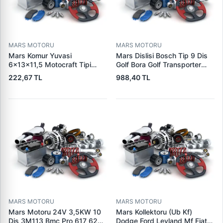
MARS MOTORU
MARS MOTORU
Mars Komur Yuvasi
Mars Dislisi Bosch Tip 9 Dis
6×13×11,5 Motocraft Tipi
Golf Bora Golf Transporter
Ford Ranger Focus Fiesta
Seat Skoda (15713) | ZEN
222,67 TL
988,40 TL
Connect (FO0731
1480 | OEM 1011480
5L8Z11002AA
5L8Z11000AC) | PARS PRS-
BHL220 | OEM 1S7U11000AB
1S7U11000AC 2S6U11000EB
MARS MOTORU
MARS MOTORU
Mars Motoru 24V 3,5KW 10
Mars Kollektoru (Ub Kf)
Dis 3M113 Bmc Pro 617 620
Dodge Ford Leyland Mf Fiat