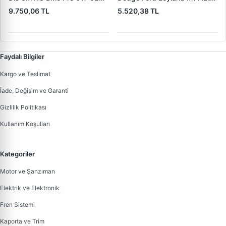
(619 240 36 619 240 46
Trans | MAKO 72313941 |
9.750,06 TL
5.520,38 TL
Yerine) | LUCAS 619 241 46
OEM 72313941
Faydalı Bilgiler
Kargo ve Teslimat
İade, Değişim ve Garanti
Gizlilik Politikası
Kullanım Koşulları
Kategoriler
Motor ve Şanzıman
Elektrik ve Elektronik
Fren Sistemi
Kaporta ve Trim