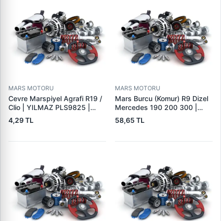
MARS MOTORU
MARS MOTORU
Cevre Marspiyel Agrafi R19 /
Mars Burcu (Komur) R9 Dizel
Clio | YILMAZ PLS9825 |
Mercedes 190 200 300 |
OEM 7703077256
GOVA B047
4,29 TL
58,65 TL