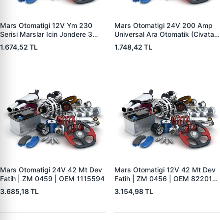
Mars Otomatigi 12V Ym 230
Mars Otomatigi 24V 200 Amp
Serisi Marslar Icin Jondere 3
Universal Ara Otomatik (Civatali)
Delik | ZM 1653 | OEM
| ZM 1404
1.674,52 TL
1.748,42 TL
RE503357
Mars Otomatigi 24V 42 Mt Dev
Mars Otomatigi 12V 42 Mt Dev
Fatih | ZM 0459 | OEM 1115594
Fatih | ZM 0456 | OEM 82201-
5004 V1117553
3.685,18 TL
3.154,98 TL
2132X10456393