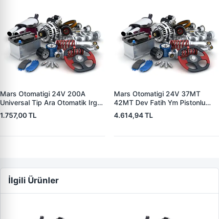
Mars Otomatigi 24V 200A
Mars Otomatigi 24V 37MT
Universal Tip Ara Otomatik Irgat
42MT Dev Fatih Ym Pistonlu
| ZM 0404
Bmc Profesyonel Catterpiller Is
1.757,00 TL
4.614,94 TL
Makinasi | ZM 0361 | OEM
3604650RX 7T0258 7X1955
İlgili Ürünler