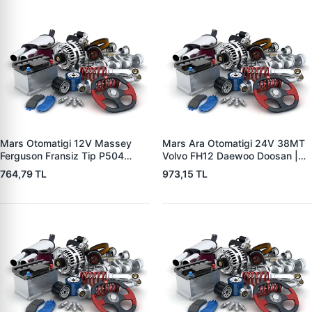
Mars Otomatigi 12V Massey
Mars Ara Otomatigi 24V 38MT
Ferguson Fransiz Tip P504
Volvo FH12 Daewoo Doosan |
P505 Xxx | ZM 0560
ZM 4409 | OEM 10512097
764,79 TL
973,15 TL