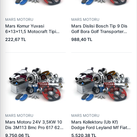
MARS MOTORU
MARS MOTORU
Mars Komur Yuvasi
Mars Dislisi Bosch Tip 9 Dis
6×13×11,5 Motocraft Tipi
Golf Bora Golf Transporter
Ford Ranger Focus Fiesta
Seat Skoda (15713) | ZEN
222,67 TL
988,40 TL
Connect (FO0731
1480 | OEM 1011480
5L8Z11002AA
5L8Z11000AC) | PARS PRS-
BHL220 | OEM 1S7U11000AB
1S7U11000AC 2S6U11000EB
MARS MOTORU
MARS MOTORU
Mars Motoru 24V 3,5KW 10
Mars Kollektoru (Ub Kf)
Dis 3M113 Bmc Pro 617 620
Dodge Ford Leyland Mf Fiat
(619 240 36 619 240 46
Trans | MAKO 72313941 |
9.750,06 TL
5.520,38 TL