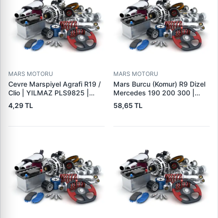
MARS MOTORU
MARS MOTORU
Cevre Marspiyel Agrafi R19 /
Mars Burcu (Komur) R9 Dizel
Clio | YILMAZ PLS9825 |
Mercedes 190 200 300 |
OEM 7703077256
GOVA B047
4,29 TL
58,65 TL