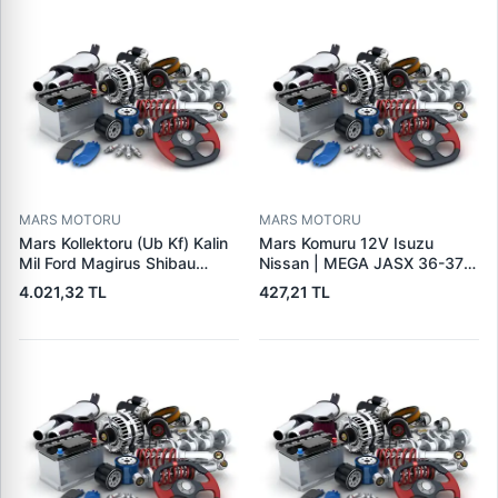
0R4256 0R4257
MARS MOTORU
MARS MOTORU
Mars Kollektoru (Ub Kf) Kalin
Mars Komuru 12V Isuzu
Mil Ford Magirus Shibau
Nissan | MEGA JASX 36-37 |
TM30 Steyr | MAKO
OEM JASX36-37
4.021,32 TL
427,21 TL
72313641 | OEM 72313641