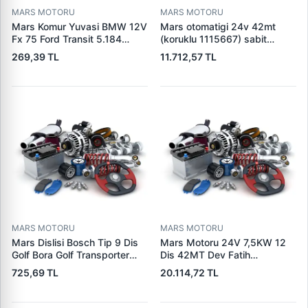
MARS MOTORU
MARS MOTORU
Mars Komur Yuvasi BMW 12V
Mars otomatigi 24v 42mt
Fx 75 Ford Transit 5.184
(koruklu 1115667) sabit
Visteon | PARS PRS-BHL230
pistonlu 3604650rx 7t0258
269,39 TL
11.712,57 TL
| OEM 97VB11000AA
7x1955
MARS MOTORU
MARS MOTORU
Mars Dislisi Bosch Tip 9 Dis
Mars Motoru 24V 7,5KW 12
Golf Bora Golf Transporter
Dis 42MT Dev Fatih
Seat Skoda (15713) | ZEN
Cat,140H, 963B Cummins
725,69 TL
20.114,72 TL
1108 | OEM 1072156
L10,Qsc John Deere
95VW11000BC
244H,450LC,744H | LUCAS
LES0313 | OEM 0R2186