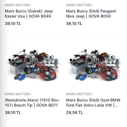
MARS MOTORU
MARS MOTORU
Mars Burcu (Gobek) Jeep
Mars Burcu (Disli) Peugeot
Kasier Usa | GOVA B049
Niva Jeep | GOVA B056
39,10 TL
39,10 TL
MARS MOTORU
MARS MOTORU
(Reduktorlu Mars) (1910 Bsx-
Mars Burcu (Disli) Opel BMW
151) Bosch Tip | GOVA B071
Ford Fiat Volvo Lada VW |
GOVA B090
39,10 TL
29,56 TL