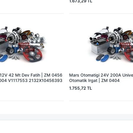
1.673,29 TL
 12V 42 Mt Dev Fatih | ZM 0456
Mars Otomatigi 24V 200A Univer
004 V1117553 2132X10456393
Otomatik Irgat | ZM 0404
1.755,72 TL