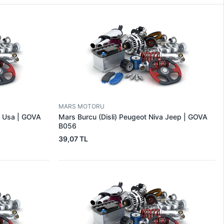
MARS MOTORU
r Usa | GOVA
Mars Burcu (Disli) Peugeot Niva Jeep | GOVA
B056
39,07 TL