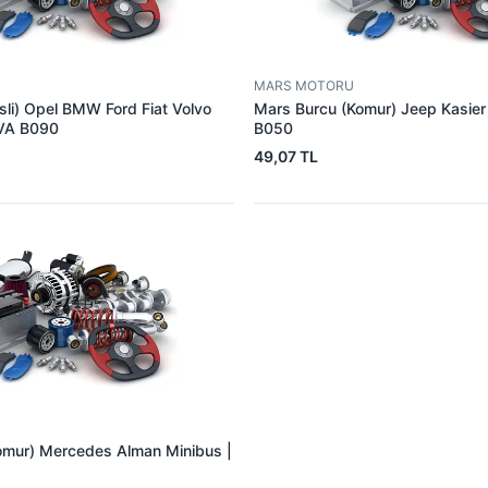
MARS MOTORU
sli) Opel BMW Ford Fiat Volvo
Mars Burcu (Komur) Jeep Kasie
VA B090
B050
49,07 TL
omur) Mercedes Alman Minibus |