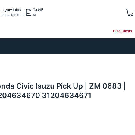
Teklif
Uyumluluk
Parça Kontrolü
Al
Bize Ulaşın
nda Civic Isuzu Pick Up | ZM 0683 |
204634670 31204634671