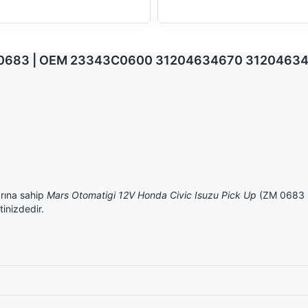
 ZM 0683 | OEM 23343C0600 31204634670 31204634
ına sahip
Mars Otomatigi 12V Honda Civic Isuzu Pick Up
(ZM 0683 ko
tinizdedir.