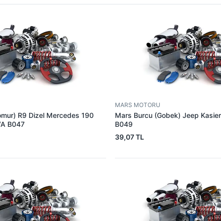
MARS MOTORU
omur) R9 Dizel Mercedes 190
Mars Burcu (Gobek) Jeep Kasie
VA B047
B049
39,07 TL