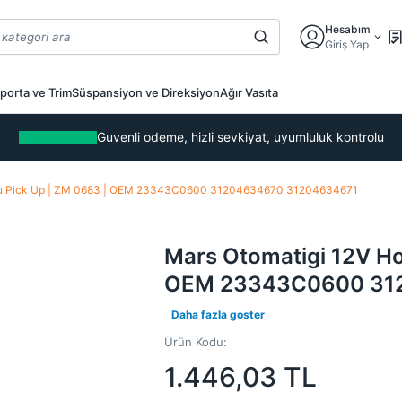
Hesabım
Giriş Yap
porta ve Trim
Süspansiyon ve Direksiyon
Ağır Vasıta
Guvenli odeme, hizli sevkiyat, uyumluluk kontrolu
suzu Pick Up | ZM 0683 | OEM 23343C0600 31204634670 31204634671
Mars Otomatigi 12V Ho
OEM 23343C0600 31
Daha fazla goster
Ürün Kodu:
1.446,03
TL