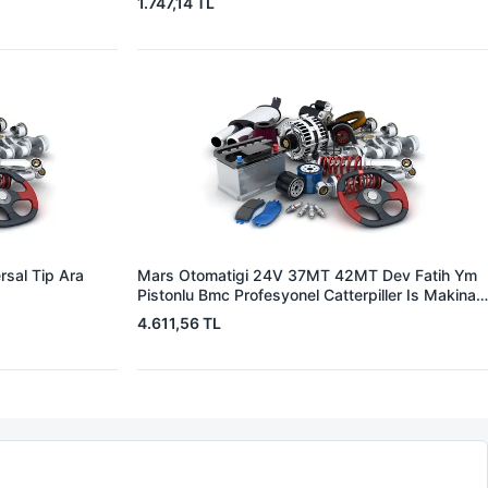
1.747,14 TL
sal Tip Ara
Mars Otomatigi 24V 37MT 42MT Dev Fatih Ym
Pistonlu Bmc Profesyonel Catterpiller Is Makinasi
| ZM 0361 | OEM 3604650RX 7T0258 7X1955
4.611,56 TL