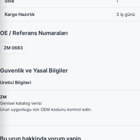
Stok
1
Kargo Hazırlık
3 iş günü
OE / Referans Numaraları
ZM 0683
Guvenlik ve Yasal Bilgiler
Uretici Bilgileri
ZM
Genisel katalog verisi
Urun uygunlugu icin OEM kodunu kontrol edin.
Bu urun hakkinda yorum yapin