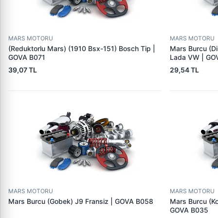
MARS MOTORU
MARS MOTORU
(Reduktorlu Mars) (1910 Bsx-151) Bosch Tip |
Mars Burcu (Di
GOVA B071
Lada VW | GO
39,07 TL
29,54 TL
MARS MOTORU
MARS MOTORU
Mars Burcu (Gobek) J9 Fransiz | GOVA B058
Mars Burcu (K
GOVA B035