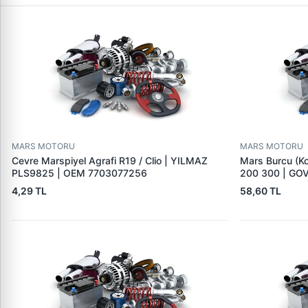
MARS MOTORU
MARS MOTORU
Cevre Marspiyel Agrafi R19 / Clio | YILMAZ
Mars Burcu (K
PLS9825 | OEM 7703077256
200 300 | GO
4,29 TL
58,60 TL