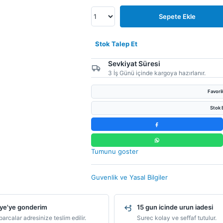
Sepete Ekle
Stok Talep Et
Sevkiyat Süresi
3 İş Günü içinde kargoya hazırlanır.
Favori
Stok B
Tumunu goster
Guvenlik ve Yasal Bilgiler
ye'ye gonderim
15 gun icinde urun iadesi
arcalar adresinize teslim edilir.
Surec kolay ve seffaf tutulur.