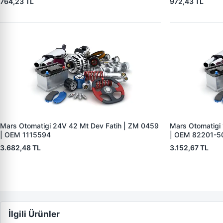
764,23 TL
972,43 TL
Mars Otomatigi 24V 42 Mt Dev Fatih | ZM 0459
Mars Otomatigi
| OEM 1115594
| OEM 82201-5
3.682,48 TL
3.152,67 TL
İlgili Ürünler