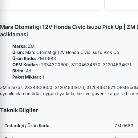
Mars Otomatigi 12V Honda Civic Isuzu Pick Up |
aciklamasi
Marka:
ZM
Ürün:
Mars Otomatigi 12V Honda Civic Isuzu Pick Up
Ürün Kodu:
ZM 0683
OEM Kodları:
23343C0600, 31204634670, 31204634671
Birim:
Ad.
Paket Miktarı:
1
ZM markası 23343C0600, 31204634670, 31204634671 OEM kodlar
uyumlu olan bu ürün, uygun fiyatlarla, hızlı ve güvenli kargo ile hizme
Teknik Bilgiler
Tedarikçi / Ürün Kodu
ZM 0683