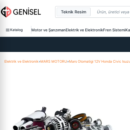
Teknik Resim
Katalog
Motor ve Şanzıman
Elektrik ve Elektronik
Fren Sistemi
Ka
Elektrik ve Elektronik
»
MARS MOTORU
»
Mars Otomatigi 12V Honda Civic I