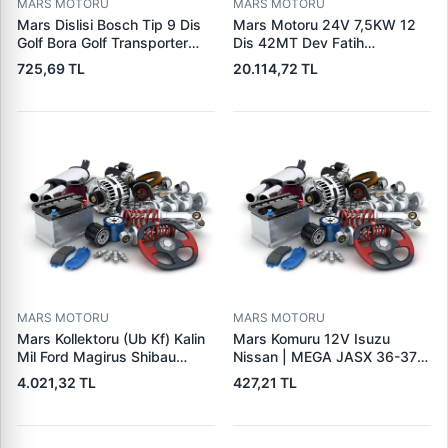
MARS MOTORU
MARS MOTORU
Mars Dislisi Bosch Tip 9 Dis
Mars Motoru 24V 7,5KW 12
Golf Bora Golf Transporter
Dis 42MT Dev Fatih
Seat Skoda (15713) | ZEN
Cat,140H, 963B Cummins
725,69 TL
20.114,72 TL
1108 | OEM 1072156
L10,Qsc John Deere
95VW11000BC
244H,450LC,744H | LUCAS
LES0313 | OEM 0R2186
0R4256 0R4257
MARS MOTORU
MARS MOTORU
Mars Kollektoru (Ub Kf) Kalin
Mars Komuru 12V Isuzu
Mil Ford Magirus Shibau
Nissan | MEGA JASX 36-37 |
TM30 Steyr | MAKO
OEM JASX36-37
4.021,32 TL
427,21 TL
72313641 | OEM 72313641