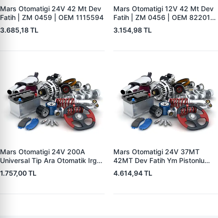
Mars Otomatigi 24V 42 Mt Dev
Mars Otomatigi 12V 42 Mt Dev
Fatih | ZM 0459 | OEM 1115594
Fatih | ZM 0456 | OEM 82201-
5004 V1117553
3.685,18 TL
3.154,98 TL
2132X10456393
Mars Otomatigi 24V 200A
Mars Otomatigi 24V 37MT
Universal Tip Ara Otomatik Irgat
42MT Dev Fatih Ym Pistonlu
| ZM 0404
Bmc Profesyonel Catterpiller Is
1.757,00 TL
4.614,94 TL
Makinasi | ZM 0361 | OEM
3604650RX 7T0258 7X1955