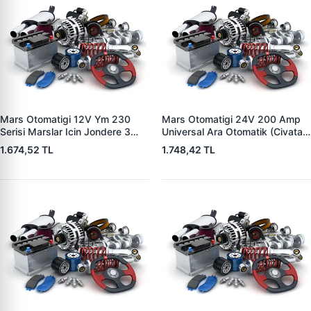
Mars Otomatigi 12V Ym 230
Mars Otomatigi 24V 200 Amp
Serisi Marslar Icin Jondere 3
Universal Ara Otomatik (Civatali)
Delik | ZM 1653 | OEM
| ZM 1404
1.674,52 TL
1.748,42 TL
RE503357