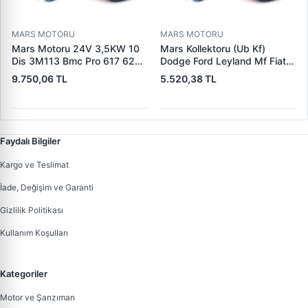
MARS MOTORU
MARS MOTORU
Mars Motoru 24V 3,5KW 10
Mars Kollektoru (Ub Kf)
Dis 3M113 Bmc Pro 617 620
Dodge Ford Leyland Mf Fiat
(619 240 36 619 240 46
Trans | MAKO 72313941 |
9.750,06 TL
5.520,38 TL
Yerine) | LUCAS 619 241 46
OEM 72313941
Faydalı Bilgiler
Kargo ve Teslimat
İade, Değişim ve Garanti
Gizlilik Politikası
Kullanım Koşulları
Kategoriler
Motor ve Şanzıman