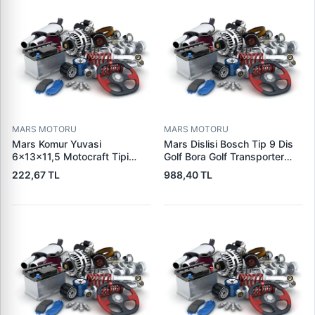
MARS MOTORU
MARS MOTORU
Mars Komur Yuvasi
Mars Dislisi Bosch Tip 9 Dis
6×13×11,5 Motocraft Tipi
Golf Bora Golf Transporter
Ford Ranger Focus Fiesta
Seat Skoda (15713) | ZEN
222,67 TL
988,40 TL
Connect (FO0731
1480 | OEM 1011480
5L8Z11002AA
5L8Z11000AC) | PARS PRS-
BHL220 | OEM 1S7U11000AB
1S7U11000AC 2S6U11000EB