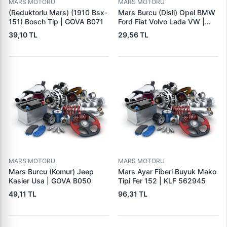
MARS MOTORU
MARS MOTORU
(Reduktorlu Mars) (1910 Bsx-
Mars Burcu (Disli) Opel BMW
151) Bosch Tip | GOVA B071
Ford Fiat Volvo Lada VW |
GOVA B090
39,10 TL
29,56 TL
MARS MOTORU
MARS MOTORU
Mars Burcu (Komur) Jeep
Mars Ayar Fiberi Buyuk Mako
Kasier Usa | GOVA B050
Tipi Fer 152 | KLF 562945
49,11 TL
96,31 TL