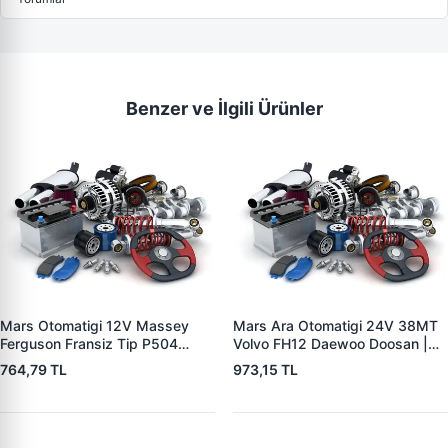
Benzer ve İlgili Ürünler
Mars Otomatigi 12V Massey
Mars Ara Otomatigi 24V 38MT
Ferguson Fransiz Tip P504
Volvo FH12 Daewoo Doosan |
P505 Xxx | ZM 0560
ZM 4409 | OEM 10512097
764,79 TL
973,15 TL