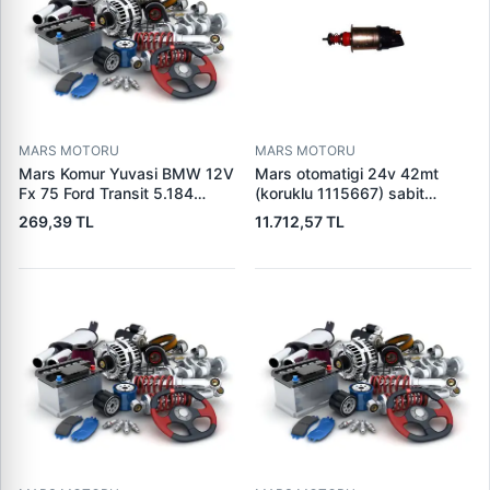
MARS MOTORU
MARS MOTORU
Mars Komur Yuvasi BMW 12V
Mars otomatigi 24v 42mt
Fx 75 Ford Transit 5.184
(koruklu 1115667) sabit
Visteon | PARS PRS-BHL230
pistonlu 3604650rx 7t0258
269,39 TL
11.712,57 TL
| OEM 97VB11000AA
7x1955