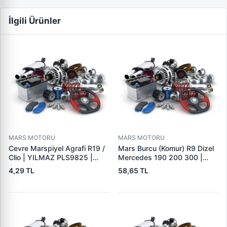
İlgili Ürünler
MARS MOTORU
MARS MOTORU
Cevre Marspiyel Agrafi R19 /
Mars Burcu (Komur) R9 Dizel
Clio | YILMAZ PLS9825 |
Mercedes 190 200 300 |
OEM 7703077256
GOVA B047
4,29 TL
58,65 TL