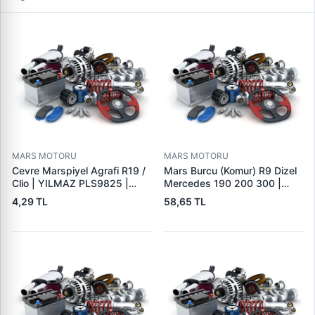
MARS MOTORU
MARS MOTORU
Cevre Marspiyel Agrafi R19 /
Mars Burcu (Komur) R9 Dizel
Clio | YILMAZ PLS9825 |
Mercedes 190 200 300 |
OEM 7703077256
GOVA B047
4,29 TL
58,65 TL