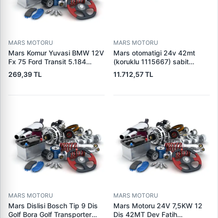
MARS MOTORU
MARS MOTORU
Mars Komur Yuvasi BMW 12V
Mars otomatigi 24v 42mt
Fx 75 Ford Transit 5.184
(koruklu 1115667) sabit
Visteon | PARS PRS-BHL230
pistonlu 3604650rx 7t0258
269,39 TL
11.712,57 TL
| OEM 97VB11000AA
7x1955
MARS MOTORU
MARS MOTORU
Mars Dislisi Bosch Tip 9 Dis
Mars Motoru 24V 7,5KW 12
Golf Bora Golf Transporter
Dis 42MT Dev Fatih