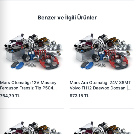
Benzer ve İlgili Ürünler
Mars Otomatigi 12V Massey
Mars Ara Otomatigi 24V 38MT
Ferguson Fransiz Tip P504
Volvo FH12 Daewoo Doosan |
P505 Xxx | ZM 0560
ZM 4409 | OEM 10512097
764,79 TL
973,15 TL