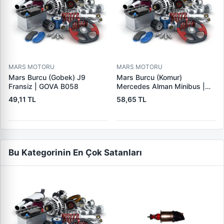
MARS MOTORU
MARS MOTORU
Mars Burcu (Gobek) J9
Mars Burcu (Komur)
Fransiz | GOVA B058
Mercedes Alman Minibus |
GOVA B035
49,11 TL
58,65 TL
Bu Kategorinin En Çok Satanları