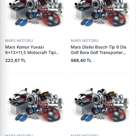
MARS MOTORU
MARS MOTORU
Mars Komur Yuvasi
Mars Dislisi Bosch Tip 9 Dis
6×13×11,5 Motocraft Tipi
Golf Bora Golf Transporter
Ford Ranger Focus Fiesta
Seat Skoda (15713) | ZEN
222,67 TL
988,40 TL
Connect (FO0731
1480 | OEM 1011480
5L8Z11002AA
5L8Z11000AC) | PARS PRS-
BHL220 | OEM 1S7U11000AB
1S7U11000AC 2S6U11000EB
MARS MOTORU
MARS MOTORU