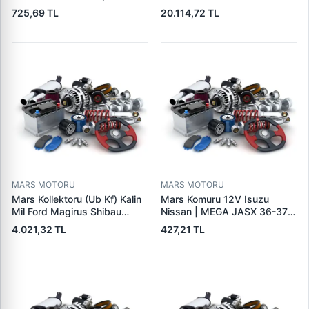
Seat Skoda (15713) | ZEN
Cat,140H, 963B Cummins
725,69 TL
20.114,72 TL
1108 | OEM 1072156
L10,Qsc John Deere
95VW11000BC
244H,450LC,744H | LUCAS
LES0313 | OEM 0R2186
0R4256 0R4257
MARS MOTORU
MARS MOTORU
Mars Kollektoru (Ub Kf) Kalin
Mars Komuru 12V Isuzu
Mil Ford Magirus Shibau
Nissan | MEGA JASX 36-37 |
TM30 Steyr | MAKO
OEM JASX36-37
4.021,32 TL
427,21 TL
72313641 | OEM 72313641