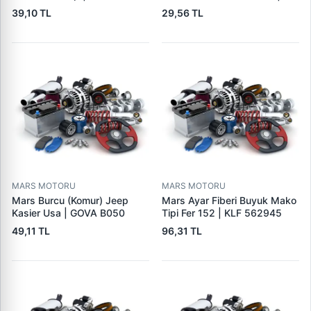
GOVA B090
39,10 TL
29,56 TL
MARS MOTORU
MARS MOTORU
Mars Burcu (Komur) Jeep
Mars Ayar Fiberi Buyuk Mako
Kasier Usa | GOVA B050
Tipi Fer 152 | KLF 562945
49,11 TL
96,31 TL