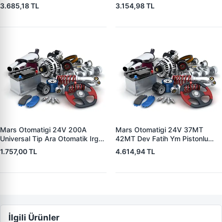
5004 V1117553
3.685,18 TL
3.154,98 TL
2132X10456393
Mars Otomatigi 24V 200A
Mars Otomatigi 24V 37MT
Universal Tip Ara Otomatik Irgat
42MT Dev Fatih Ym Pistonlu
| ZM 0404
Bmc Profesyonel Catterpiller Is
1.757,00 TL
4.614,94 TL
Makinasi | ZM 0361 | OEM
3604650RX 7T0258 7X1955
İlgili Ürünler