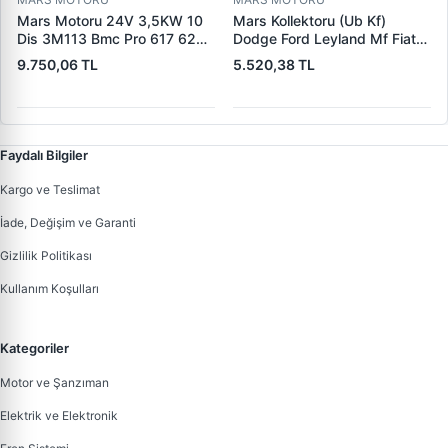
Mars Motoru 24V 3,5KW 10
Mars Kollektoru (Ub Kf)
Dis 3M113 Bmc Pro 617 620
Dodge Ford Leyland Mf Fiat
(619 240 36 619 240 46
Trans | MAKO 72313941 |
9.750,06 TL
5.520,38 TL
Yerine) | LUCAS 619 241 46
OEM 72313941
Faydalı Bilgiler
Kargo ve Teslimat
İade, Değişim ve Garanti
Gizlilik Politikası
Kullanım Koşulları
Kategoriler
Motor ve Şanzıman
Elektrik ve Elektronik