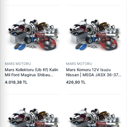
95VW11000BC
244H,450LC,744H | LUCAS
LES0313 | OEM 0R2186
0R4256 0R4257
MARS MOTORU
MARS MOTORU
Mars Kollektoru (Ub Kf) Kalin
Mars Komuru 12V Isuzu
Mil Ford Magirus Shibau
Nissan | MEGA JASX 36-37 |
TM30 Steyr | MAKO
OEM JASX36-37
4.018,38 TL
426,90 TL
72313641 | OEM 72313641