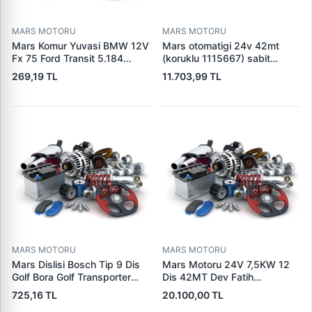
MARS MOTORU
MARS MOTORU
Mars Komur Yuvasi BMW 12V
Mars otomatigi 24v 42mt
Fx 75 Ford Transit 5.184
(koruklu 1115667) sabit
Visteon | PARS PRS-BHL230
pistonlu 3604650rx 7t0258
269,19 TL
11.703,99 TL
| OEM 97VB11000AA
7x1955
MARS MOTORU
MARS MOTORU
Mars Dislisi Bosch Tip 9 Dis
Mars Motoru 24V 7,5KW 12
Golf Bora Golf Transporter
Dis 42MT Dev Fatih
Seat Skoda (15713) | ZEN
Cat,140H, 963B Cummins
725,16 TL
20.100,00 TL
1108 | OEM 1072156
L10,Qsc John Deere