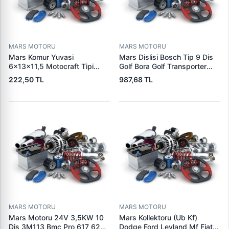
MARS MOTORU
MARS MOTORU
Mars Komur Yuvasi
Mars Dislisi Bosch Tip 9 Dis
6×13×11,5 Motocraft Tipi
Golf Bora Golf Transporter
Ford Ranger Focus Fiesta
Seat Skoda (15713) | ZEN
222,50 TL
987,68 TL
Connect (FO0731
1480 | OEM 1011480
5L8Z11002AA
5L8Z11000AC) | PARS PRS-
BHL220 | OEM 1S7U11000AB
1S7U11000AC 2S6U11000EB
MARS MOTORU
MARS MOTORU
Mars Motoru 24V 3,5KW 10
Mars Kollektoru (Ub Kf)
Dis 3M113 Bmc Pro 617 620
Dodge Ford Leyland Mf Fiat