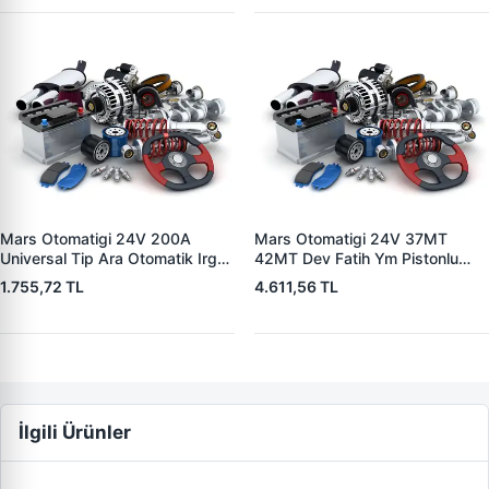
Mars Otomatigi 24V 200A
Mars Otomatigi 24V 37MT
Universal Tip Ara Otomatik Irgat
42MT Dev Fatih Ym Pistonlu
| ZM 0404
Bmc Profesyonel Catterpiller Is
1.755,72 TL
4.611,56 TL
Makinasi | ZM 0361 | OEM
3604650RX 7T0258 7X1955
İlgili Ürünler