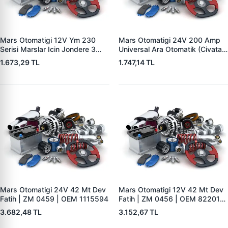
Mars Otomatigi 12V Ym 230
Mars Otomatigi 24V 200 Amp
Serisi Marslar Icin Jondere 3
Universal Ara Otomatik (Civatali)
Delik | ZM 1653 | OEM
| ZM 1404
1.673,29 TL
1.747,14 TL
RE503357
Mars Otomatigi 24V 42 Mt Dev
Mars Otomatigi 12V 42 Mt Dev
Fatih | ZM 0459 | OEM 1115594
Fatih | ZM 0456 | OEM 82201-
5004 V1117553
3.682,48 TL
3.152,67 TL
2132X10456393