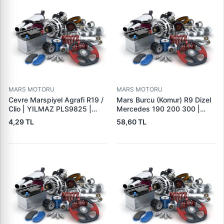
MARS MOTORU
MARS MOTORU
Cevre Marspiyel Agrafi R19 /
Mars Burcu (Komur) R9 Dizel
Clio | YILMAZ PLS9825 |
Mercedes 190 200 300 |
OEM 7703077256
GOVA B047
4,29 TL
58,60 TL