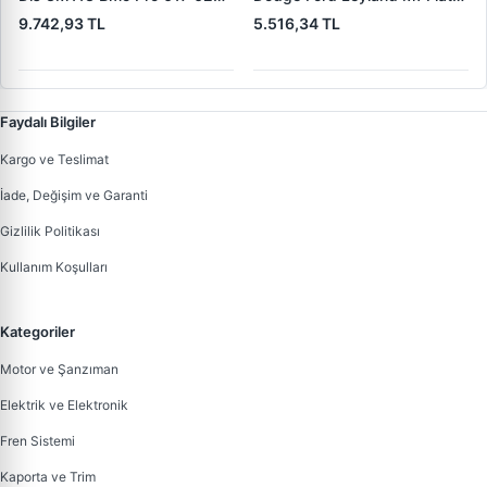
(619 240 36 619 240 46
Trans | MAKO 72313941 |
9.742,93 TL
5.516,34 TL
Yerine) | LUCAS 619 241 46
OEM 72313941
Faydalı Bilgiler
Kargo ve Teslimat
İade, Değişim ve Garanti
Gizlilik Politikası
Kullanım Koşulları
Kategoriler
Motor ve Şanzıman
Elektrik ve Elektronik
Fren Sistemi
Kaporta ve Trim