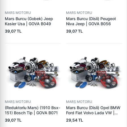
MARS MOTORU
MARS MOTORU
Mars Burcu (Gobek) Jeep
Mars Burcu (Disli) Peugeot
Kasier Usa | GOVA B049
Niva Jeep | GOVA B056
39,07 TL
39,07 TL
MARS MOTORU
MARS MOTORU
(Reduktorlu Mars) (1910 Bsx-
Mars Burcu (Disli) Opel BMW
151) Bosch Tip | GOVA B071
Ford Fiat Volvo Lada VW |
GOVA B090
39,07 TL
29,54 TL