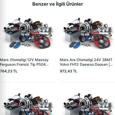
Benzer ve İlgili Ürünler
Mars Otomatigi 12V Massey
Mars Ara Otomatigi 24V 38MT
Ferguson Fransiz Tip P504
Volvo FH12 Daewoo Doosan |
P505 Xxx | ZM 0560
ZM 4409 | OEM 10512097
764,23 TL
972,43 TL