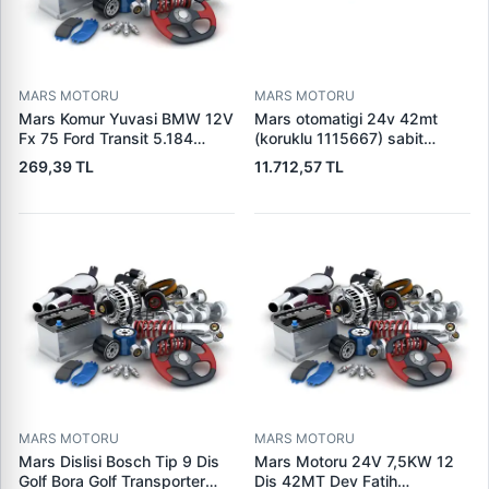
MARS MOTORU
MARS MOTORU
Mars Komur Yuvasi BMW 12V
Mars otomatigi 24v 42mt
Fx 75 Ford Transit 5.184
(koruklu 1115667) sabit
Visteon | PARS PRS-BHL230
pistonlu 3604650rx 7t0258
269,39 TL
11.712,57 TL
| OEM 97VB11000AA
7x1955
MARS MOTORU
MARS MOTORU
Mars Dislisi Bosch Tip 9 Dis
Mars Motoru 24V 7,5KW 12
Golf Bora Golf Transporter
Dis 42MT Dev Fatih