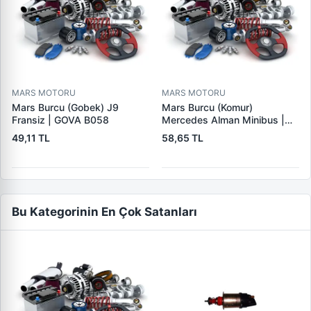
MARS MOTORU
MARS MOTORU
Mars Burcu (Gobek) J9
Mars Burcu (Komur)
Fransiz | GOVA B058
Mercedes Alman Minibus |
GOVA B035
49,11 TL
58,65 TL
Bu Kategorinin En Çok Satanları