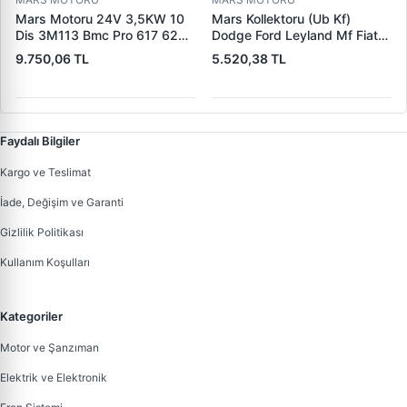
Mars Motoru 24V 3,5KW 10
Mars Kollektoru (Ub Kf)
Dis 3M113 Bmc Pro 617 620
Dodge Ford Leyland Mf Fiat
(619 240 36 619 240 46
Trans | MAKO 72313941 |
9.750,06 TL
5.520,38 TL
Yerine) | LUCAS 619 241 46
OEM 72313941
Faydalı Bilgiler
Kargo ve Teslimat
İade, Değişim ve Garanti
Gizlilik Politikası
Kullanım Koşulları
Kategoriler
Motor ve Şanzıman
Elektrik ve Elektronik