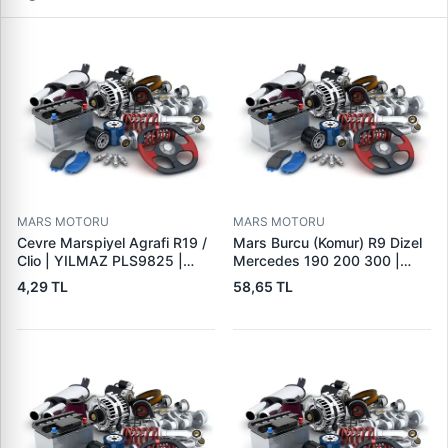
MARS MOTORU
MARS MOTORU
Cevre Marspiyel Agrafi R19 /
Mars Burcu (Komur) R9 Dizel
Clio | YILMAZ PLS9825 |
Mercedes 190 200 300 |
OEM 7703077256
GOVA B047
4,29 TL
58,65 TL