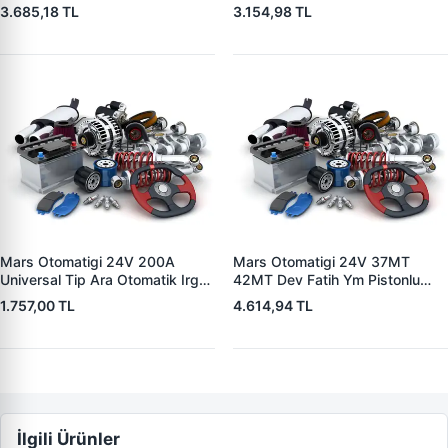
5004 V1117553
3.685,18 TL
3.154,98 TL
2132X10456393
Mars Otomatigi 24V 200A
Mars Otomatigi 24V 37MT
Universal Tip Ara Otomatik Irgat
42MT Dev Fatih Ym Pistonlu
| ZM 0404
Bmc Profesyonel Catterpiller Is
1.757,00 TL
4.614,94 TL
Makinasi | ZM 0361 | OEM
3604650RX 7T0258 7X1955
İlgili Ürünler