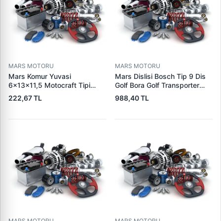
MARS MOTORU
MARS MOTORU
Mars Komur Yuvasi
Mars Dislisi Bosch Tip 9 Dis
6×13×11,5 Motocraft Tipi
Golf Bora Golf Transporter
Ford Ranger Focus Fiesta
Seat Skoda (15713) | ZEN
222,67 TL
988,40 TL
Connect (FO0731
1480 | OEM 1011480
5L8Z11002AA
5L8Z11000AC) | PARS PRS-
BHL220 | OEM 1S7U11000AB
1S7U11000AC 2S6U11000EB
MARS MOTORU
MARS MOTORU