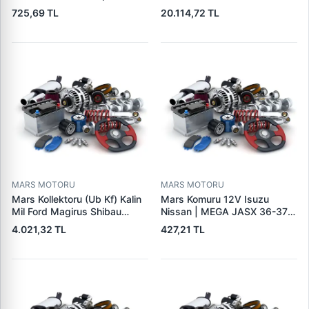
Seat Skoda (15713) | ZEN
Cat,140H, 963B Cummins
725,69 TL
20.114,72 TL
1108 | OEM 1072156
L10,Qsc John Deere
95VW11000BC
244H,450LC,744H | LUCAS
LES0313 | OEM 0R2186
0R4256 0R4257
MARS MOTORU
MARS MOTORU
Mars Kollektoru (Ub Kf) Kalin
Mars Komuru 12V Isuzu
Mil Ford Magirus Shibau
Nissan | MEGA JASX 36-37 |
TM30 Steyr | MAKO
OEM JASX36-37
4.021,32 TL
427,21 TL
72313641 | OEM 72313641