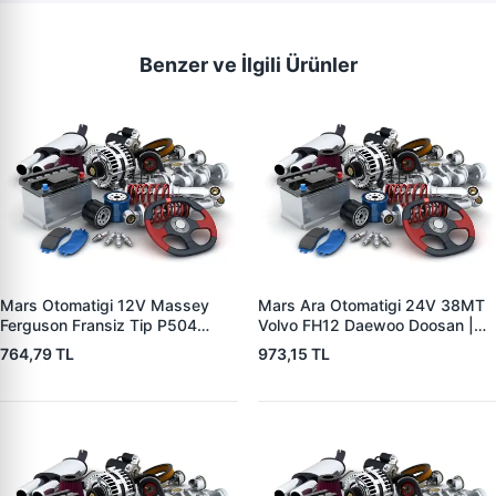
Benzer ve İlgili Ürünler
Mars Otomatigi 12V Massey
Mars Ara Otomatigi 24V 38MT
Ferguson Fransiz Tip P504
Volvo FH12 Daewoo Doosan |
P505 Xxx | ZM 0560
ZM 4409 | OEM 10512097
764,79 TL
973,15 TL