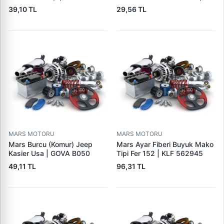
GOVA B090
39,10 TL
29,56 TL
MARS MOTORU
MARS MOTORU
Mars Burcu (Komur) Jeep
Mars Ayar Fiberi Buyuk Mako
Kasier Usa | GOVA B050
Tipi Fer 152 | KLF 562945
49,11 TL
96,31 TL