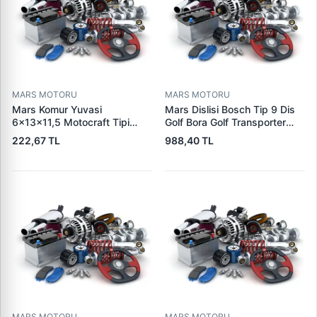
MARS MOTORU
MARS MOTORU
Mars Komur Yuvasi
Mars Dislisi Bosch Tip 9 Dis
6×13×11,5 Motocraft Tipi
Golf Bora Golf Transporter
Ford Ranger Focus Fiesta
Seat Skoda (15713) | ZEN
222,67 TL
988,40 TL
Connect (FO0731
1480 | OEM 1011480
5L8Z11002AA
5L8Z11000AC) | PARS PRS-
BHL220 | OEM 1S7U11000AB
1S7U11000AC 2S6U11000EB
MARS MOTORU
MARS MOTORU