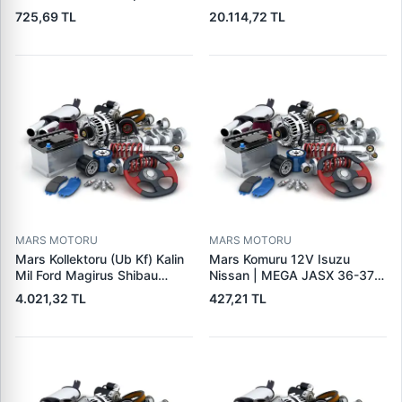
Seat Skoda (15713) | ZEN
Cat,140H, 963B Cummins
725,69 TL
20.114,72 TL
1108 | OEM 1072156
L10,Qsc John Deere
95VW11000BC
244H,450LC,744H | LUCAS
LES0313 | OEM 0R2186
0R4256 0R4257
MARS MOTORU
MARS MOTORU
Mars Kollektoru (Ub Kf) Kalin
Mars Komuru 12V Isuzu
Mil Ford Magirus Shibau
Nissan | MEGA JASX 36-37 |
TM30 Steyr | MAKO
OEM JASX36-37
4.021,32 TL
427,21 TL
72313641 | OEM 72313641