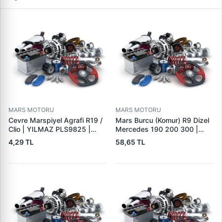
MARS MOTORU
MARS MOTORU
Cevre Marspiyel Agrafi R19 /
Mars Burcu (Komur) R9 Dizel
Clio | YILMAZ PLS9825 |
Mercedes 190 200 300 |
OEM 7703077256
GOVA B047
4,29 TL
58,65 TL