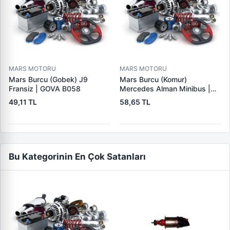
MARS MOTORU
MARS MOTORU
Mars Burcu (Gobek) J9
Mars Burcu (Komur)
Fransiz | GOVA B058
Mercedes Alman Minibus |
GOVA B035
49,11 TL
58,65 TL
Bu Kategorinin En Çok Satanları