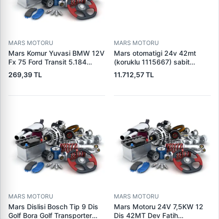
MARS MOTORU
MARS MOTORU
Mars Komur Yuvasi BMW 12V
Mars otomatigi 24v 42mt
Fx 75 Ford Transit 5.184
(koruklu 1115667) sabit
Visteon | PARS PRS-BHL230
pistonlu 3604650rx 7t0258
269,39 TL
11.712,57 TL
| OEM 97VB11000AA
7x1955
MARS MOTORU
MARS MOTORU
Mars Dislisi Bosch Tip 9 Dis
Mars Motoru 24V 7,5KW 12
Golf Bora Golf Transporter
Dis 42MT Dev Fatih