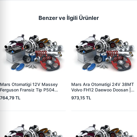
Benzer ve İlgili Ürünler
Mars Otomatigi 12V Massey
Mars Ara Otomatigi 24V 38MT
Ferguson Fransiz Tip P504
Volvo FH12 Daewoo Doosan |
P505 Xxx | ZM 0560
ZM 4409 | OEM 10512097
764,79 TL
973,15 TL