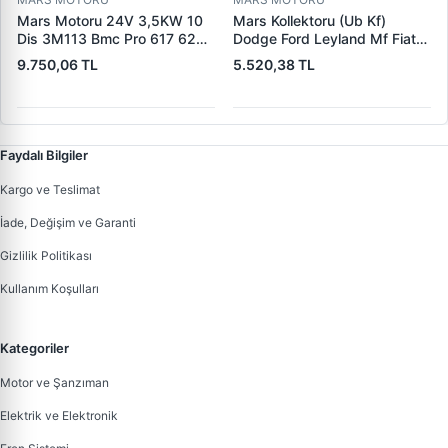
Mars Motoru 24V 3,5KW 10
Mars Kollektoru (Ub Kf)
Dis 3M113 Bmc Pro 617 620
Dodge Ford Leyland Mf Fiat
(619 240 36 619 240 46
Trans | MAKO 72313941 |
9.750,06 TL
5.520,38 TL
Yerine) | LUCAS 619 241 46
OEM 72313941
Faydalı Bilgiler
Kargo ve Teslimat
İade, Değişim ve Garanti
Gizlilik Politikası
Kullanım Koşulları
Kategoriler
Motor ve Şanzıman
Elektrik ve Elektronik