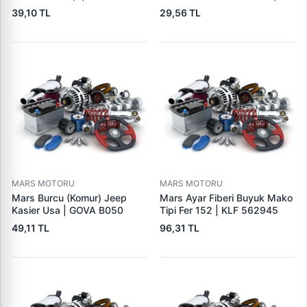
GOVA B090
39,10 TL
29,56 TL
MARS MOTORU
MARS MOTORU
Mars Burcu (Komur) Jeep
Mars Ayar Fiberi Buyuk Mako
Kasier Usa | GOVA B050
Tipi Fer 152 | KLF 562945
49,11 TL
96,31 TL