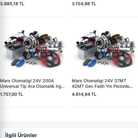
5004 V1117553
3.685,18 TL
3.154,98 TL
2132X10456393
Mars Otomatigi 24V 200A
Mars Otomatigi 24V 37MT
Universal Tip Ara Otomatik Irgat
42MT Dev Fatih Ym Pistonlu
| ZM 0404
Bmc Profesyonel Catterpiller Is
1.757,00 TL
4.614,94 TL
Makinasi | ZM 0361 | OEM
3604650RX 7T0258 7X1955
İlgili Ürünler