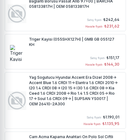
Baglanti Borusu Passat Anb 97>00 | BARCHA
058133817H | OEM 058133817H
₺242,64
Satış fiyatı
₺231,62
Havale fiyatı
Triger Kayisi (055SHX127H) | GMB GB 055127
KH
₺151,17
Satış fiyatı
₺144,30
Havale fiyatı
Yag Sogutucu Hyundai Accent Era Dizel 2008->
Accent Blue 1.6 CRDI 11-> Elantra 1.6 CRDI 2010->
I20 1.4 CRDI 08-> I20 15-> I30 1.6 CRDI 08-> Kia
Ceed 1.6 CRDI 2008-> Rio 1.4 1.5 CRDI 05-> Rio
17-> Soul 1.6 CRDI 09-> | SUPSAN YS0017 |
OEM 26410-2A300
₺1.190,01
Satış fiyatı
₺1.135,95
Havale fiyatı
Cam Acma Kapama Anahtari On Polo Sol Ciftli