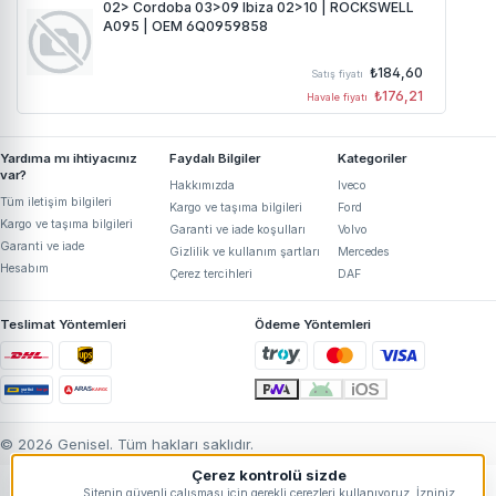
02> Cordoba 03>09 Ibiza 02>10 | ROCKSWELL
A095 | OEM 6Q0959858
₺184,60
Satış fiyatı
₺176,21
Havale fiyatı
Yardıma mı ihtiyacınız
Faydalı Bilgiler
Kategoriler
var?
Hakkımızda
Iveco
Tüm iletişim bilgileri
Kargo ve taşıma bilgileri
Ford
Kargo ve taşıma bilgileri
Garanti ve iade koşulları
Volvo
Garanti ve iade
Gizlilik ve kullanım şartları
Mercedes
Hesabım
Çerez tercihleri
DAF
Teslimat Yöntemleri
Ödeme Yöntemleri
© 2026 Genisel. Tüm hakları saklıdır.
Çerez kontrolü sizde
Sitenin güvenli çalışması için gerekli çerezleri kullanıyoruz. İzniniz