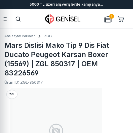
5000 TL üzeri alışverişlerde kampanya...
Ana içeriğe geç
!
☰
Alışver
Ana sayfa
›
Markalar
ZGL
›
Mars Dislisi Mako Tip 9 Dis Fiat
Ducato Peugeot Karsan Boxer
(15569) | ZGL 850317 | OEM
83226569
Ürün ID: ZGL-850317
ZGL-850317
Resim galerisini atla
ZGL