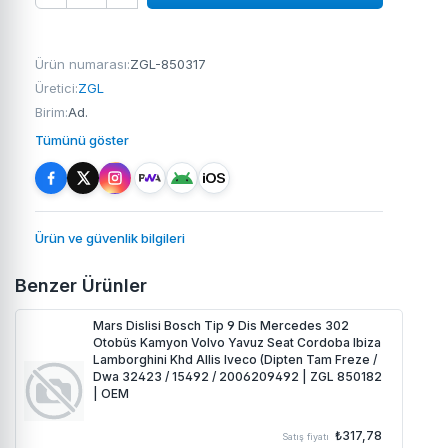
Ürün numarası:
ZGL-850317
Üretici:
ZGL
Birim:
Ad.
Tümünü göster
Ürün ve güvenlik bilgileri
Benzer Ürünler
Mars Dislisi Bosch Tip 9 Dis Mercedes 302
Otobüs Kamyon Volvo Yavuz Seat Cordoba Ibiza
Lamborghini Khd Allis Iveco (Dipten Tam Freze /
Dwa 32423 / 15492 / 2006209492 | ZGL 850182
| OEM
₺317,78
Satış fiyatı