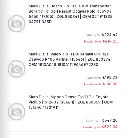
Mars Dislisi Bosch Tip 10 Dis VW Transporter
Bora 1.9 Tdi Golf Passat Octavia Polo (15699 /
5460 / 17105) | ZGL 850341 | OEM 02T911335
047911335D
₺224,44
Satış fiyatı
₺214,25
Havale fiyatı
Mars Dislisi Valeo Tip 11 Dis Renault R19 R21
Daewoo P405 Partner (15646) | ZGL 850374 |
OEM 1810A048 1810A111 9646972280
₺195,78
Satış fiyatı
₺186,88
Havale fiyatı
Mars Dislisi Nippon Denso Tip 11 Dis Toyota
Pickup (151240 / 1331A11) | ZGL 850369 | OEM
151240 / 1331A11
₺547,20
Satış fiyatı
₺522,34
Havale fiyatı