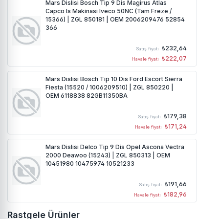
Mars Dislisi Bosch Tip 9 Dis Magirus Atlas
Capco Is Makinasi Iveco 50NC (Tam Freze /
15366) | ZGL 850181 | OEM 2006209476 52854
366
₺232,64
Satış fiyatı
₺222,07
Havale fiyatı
Mars Dislisi Bosch Tip 10 Dis Ford Escort Sierra
Fiesta (15520 / 1006209510) | ZGL 850220 |
OEM 6118838 82GB11350BA
₺179,38
Satış fiyatı
₺171,24
Havale fiyatı
Mars Dislisi Delco Tip 9 Dis Opel Ascona Vectra
2000 Deawoo (15243) | ZGL 850313 | OEM
10451980 10475974 10521233
₺191,66
Satış fiyatı
₺182,96
Havale fiyatı
Rastgele Ürünler