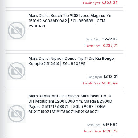
₺303,35
Havale fiyatı
Mars Dislisi Bosch Tip 9DIS Iveco Magirus Ym
151062 6033AD1062 | ZGL 850589 | OEM
2908471
₺249,02
Satış fiyatı
₺237,71
Havale fiyatı
Mars Dislisi Nippon Denso Tip 11 Dis Kia Bongo
Komple (151246) | ZGL 850295
₺613,31
Satış fiyatı
₺585,44
Havale fiyatı
Mars Reduktoru Disli Yuvasi Mitsubishi Tip 10
Dis Mitsubishi L200 L300 Ym. Mazda B2500D
Pajero (151171 / 68071) | ZGL 99087 | OEM
M191T15071 M191T68071 M191X68071
₺199,86
Satış fiyatı
₺190,78
Havale fiyatı