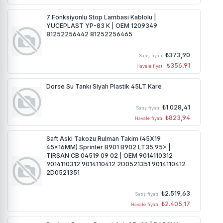
7 Fonksiyonlu Stop Lambasi Kablolu |
YUCEPLAST YP-83 K | OEM 1209349
81252256442 81252256465
₺373,90
Satış fiyatı
₺356,91
Havale fiyatı
Dorse Su Tankı Siyah Plastik 45LT Kare
₺1.028,41
Satış fiyatı
₺823,94
Havale fiyatı
Saft Aski Takozu Rulman Takim (45X19
45×16MM) Sprinter B901 B902 LT35 95> |
TIRSAN CB 04519 09 02 | OEM 9014110312
9014110312 9014110412 2D0521351 9014110412
2D0521351
₺2.519,63
Satış fiyatı
₺2.405,17
Havale fiyatı