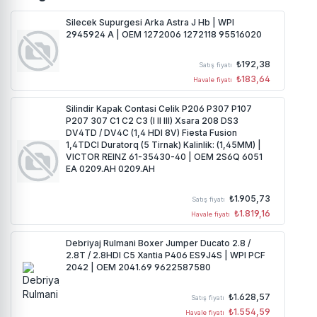
Silecek Supurgesi Arka Astra J Hb | WPI
2945924 A | OEM 1272006 1272118 95516020
₺192,38
Satış fiyatı
₺183,64
Havale fiyatı
Silindir Kapak Contasi Celik P206 P307 P107
P207 307 C1 C2 C3 (I II III) Xsara 208 DS3
DV4TD / DV4C (1,4 HDI 8V) Fiesta Fusion
1,4TDCI Duratorq (5 Tirnak) Kalinlik: (1,45MM) |
VICTOR REINZ 61-35430-40 | OEM 2S6Q 6051
EA 0209.AH 0209.AH
₺1.905,73
Satış fiyatı
₺1.819,16
Havale fiyatı
Debriyaj Rulmani Boxer Jumper Ducato 2.8 /
2.8T / 2.8HDI C5 Xantia P406 ES9J4S | WPI PCF
2042 | OEM 2041.69 9622587580
₺1.628,57
Satış fiyatı
₺1.554,59
Havale fiyatı