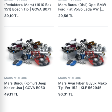
(Reduktorlu Mars) (1910 Bsx-
Mars Burcu (Disli) Opel BMW
151) Bosch Tip | GOVA B071
Ford Fiat Volvo Lada VW |
GOVA B090
39,10 TL
29,56 TL
MARS MOTORU
MARS MOTORU
Mars Burcu (Komur) Jeep
Mars Ayar Fiberi Buyuk Mako
Kasier Usa | GOVA B050
Tipi Fer 152 | KLF 562945
49,11 TL
96,31 TL