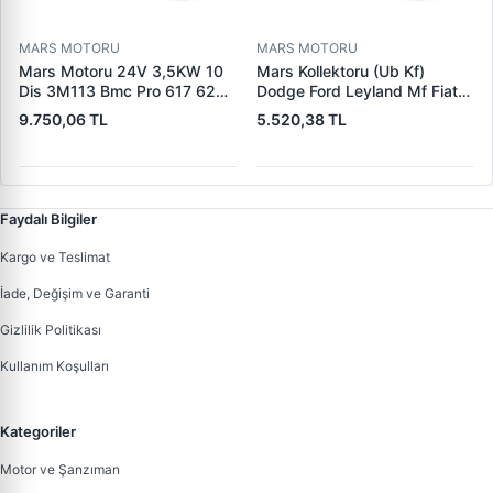
MARS MOTORU
MARS MOTORU
Mars Motoru 24V 3,5KW 10
Mars Kollektoru (Ub Kf)
Dis 3M113 Bmc Pro 617 620
Dodge Ford Leyland Mf Fiat
(619 240 36 619 240 46
Trans | MAKO 72313941 |
9.750,06 TL
5.520,38 TL
Yerine) | LUCAS 619 241 46
OEM 72313941
Faydalı Bilgiler
Kargo ve Teslimat
İade, Değişim ve Garanti
Gizlilik Politikası
Kullanım Koşulları
Kategoriler
Motor ve Şanzıman