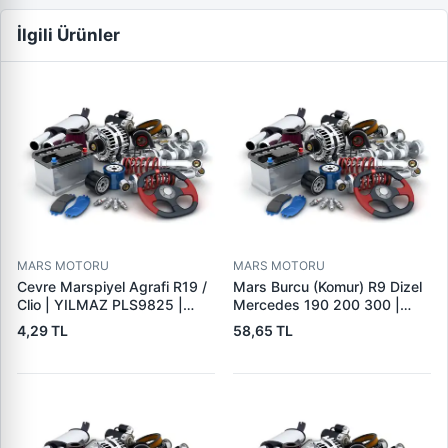
İlgili Ürünler
MARS MOTORU
MARS MOTORU
Cevre Marspiyel Agrafi R19 /
Mars Burcu (Komur) R9 Dizel
Clio | YILMAZ PLS9825 |
Mercedes 190 200 300 |
OEM 7703077256
GOVA B047
4,29 TL
58,65 TL