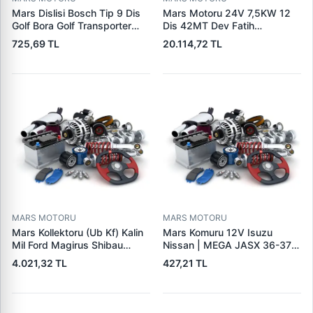
Mars Dislisi Bosch Tip 9 Dis
Mars Motoru 24V 7,5KW 12
Golf Bora Golf Transporter
Dis 42MT Dev Fatih
Seat Skoda (15713) | ZEN
Cat,140H, 963B Cummins
725,69 TL
20.114,72 TL
1108 | OEM 1072156
L10,Qsc John Deere
95VW11000BC
244H,450LC,744H | LUCAS
LES0313 | OEM 0R2186
0R4256 0R4257
MARS MOTORU
MARS MOTORU
Mars Kollektoru (Ub Kf) Kalin
Mars Komuru 12V Isuzu
Mil Ford Magirus Shibau
Nissan | MEGA JASX 36-37 |
TM30 Steyr | MAKO
OEM JASX36-37
4.021,32 TL
427,21 TL
72313641 | OEM 72313641