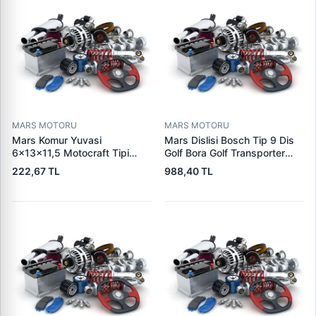
MARS MOTORU
MARS MOTORU
Mars Komur Yuvasi
Mars Dislisi Bosch Tip 9 Dis
6×13×11,5 Motocraft Tipi
Golf Bora Golf Transporter
Ford Ranger Focus Fiesta
Seat Skoda (15713) | ZEN
222,67 TL
988,40 TL
Connect (FO0731
1480 | OEM 1011480
5L8Z11002AA
5L8Z11000AC) | PARS PRS-
BHL220 | OEM 1S7U11000AB
1S7U11000AC 2S6U11000EB