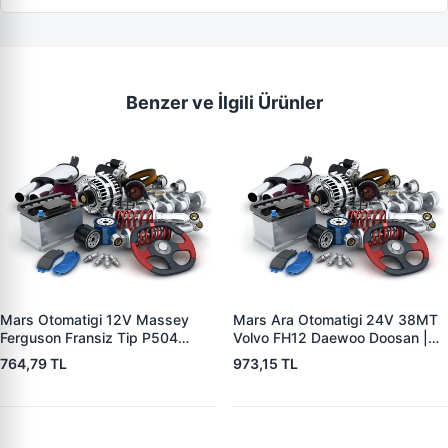
Benzer ve İlgili Ürünler
Mars Otomatigi 12V Massey
Mars Ara Otomatigi 24V 38MT
Ferguson Fransiz Tip P504
Volvo FH12 Daewoo Doosan |
P505 Xxx | ZM 0560
ZM 4409 | OEM 10512097
764,79 TL
973,15 TL