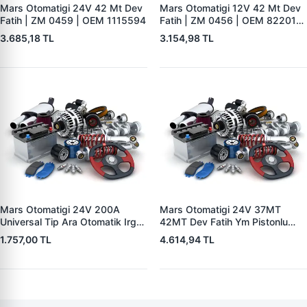
Mars Otomatigi 24V 42 Mt Dev
Mars Otomatigi 12V 42 Mt Dev
Fatih | ZM 0459 | OEM 1115594
Fatih | ZM 0456 | OEM 82201-
5004 V1117553
3.685,18 TL
3.154,98 TL
2132X10456393
Mars Otomatigi 24V 200A
Mars Otomatigi 24V 37MT
Universal Tip Ara Otomatik Irgat
42MT Dev Fatih Ym Pistonlu
| ZM 0404
Bmc Profesyonel Catterpiller Is
1.757,00 TL
4.614,94 TL
Makinasi | ZM 0361 | OEM
3604650RX 7T0258 7X1955