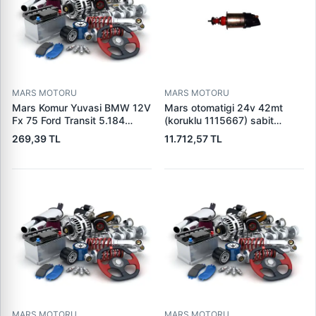
MARS MOTORU
MARS MOTORU
Mars Komur Yuvasi BMW 12V
Mars otomatigi 24v 42mt
Fx 75 Ford Transit 5.184
(koruklu 1115667) sabit
Visteon | PARS PRS-BHL230
pistonlu 3604650rx 7t0258
269,39 TL
11.712,57 TL
| OEM 97VB11000AA
7x1955
MARS MOTORU
MARS MOTORU