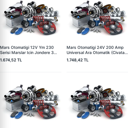
Mars Otomatigi 12V Ym 230
Mars Otomatigi 24V 200 Amp
Serisi Marslar Icin Jondere 3
Universal Ara Otomatik (Civatali)
Delik | ZM 1653 | OEM
| ZM 1404
1.674,52 TL
1.748,42 TL
RE503357