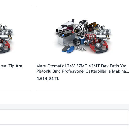
sal Tip Ara
Mars Otomatigi 24V 37MT 42MT Dev Fatih Ym
Pistonlu Bmc Profesyonel Catterpiller Is Makinasi
| ZM 0361 | OEM 3604650RX 7T0258 7X1955
4.614,94 TL