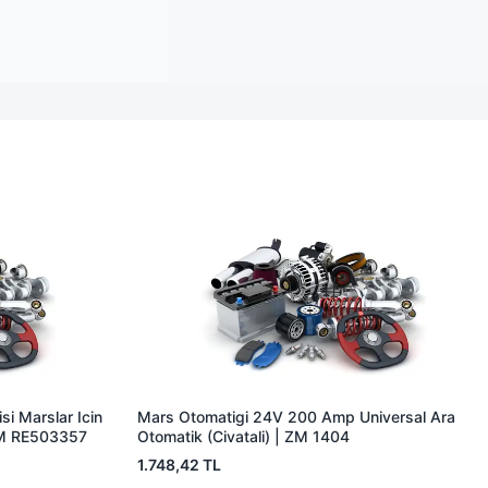
i Marslar Icin
Mars Otomatigi 24V 200 Amp Universal Ara
EM RE503357
Otomatik (Civatali) | ZM 1404
1.748,42 TL