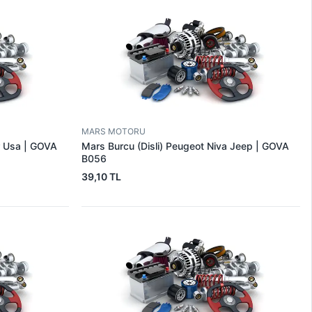
MARS MOTORU
r Usa | GOVA
Mars Burcu (Disli) Peugeot Niva Jeep | GOVA
B056
39,10 TL