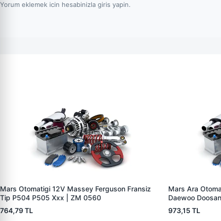
Yorum eklemek icin hesabinizla giris yapin.
Mars Otomatigi 12V Massey Ferguson Fransiz
Mars Ara Otoma
Tip P504 P505 Xxx | ZM 0560
Daewoo Doosan
764,79 TL
973,15 TL