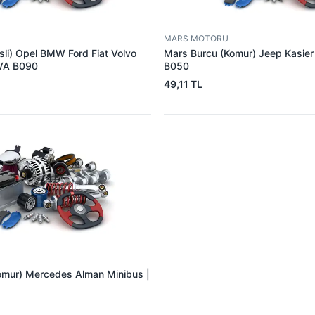
MARS MOTORU
sli) Opel BMW Ford Fiat Volvo
Mars Burcu (Komur) Jeep Kasie
VA B090
B050
49,11 TL
omur) Mercedes Alman Minibus |