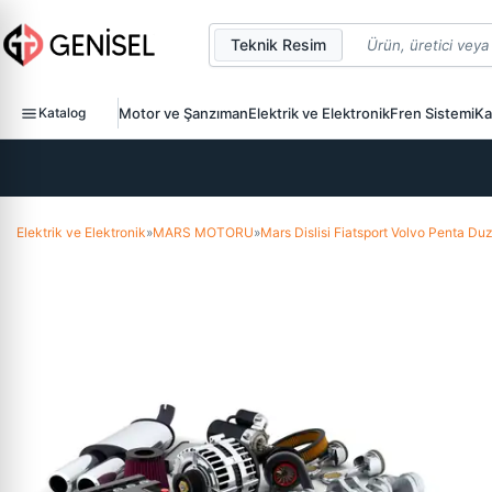
Teknik Resim
Katalog
Motor ve Şanzıman
Elektrik ve Elektronik
Fren Sistemi
Ka
Elektrik ve Elektronik
»
MARS MOTORU
»
Mars Dislisi Fiatsport Volvo Penta D