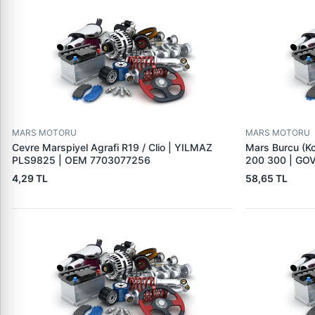
MARS MOTORU
MARS MOTORU
Cevre Marspiyel Agrafi R19 / Clio | YILMAZ
Mars Burcu (K
PLS9825 | OEM 7703077256
200 300 | GO
4,29 TL
58,65 TL