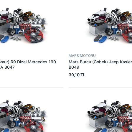
MARS MOTORU
omur) R9 Dizel Mercedes 190
Mars Burcu (Gobek) Jeep Kasie
VA B047
B049
39,10 TL