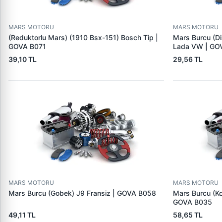
MARS MOTORU
MARS MOTORU
(Reduktorlu Mars) (1910 Bsx-151) Bosch Tip |
Mars Burcu (Di
GOVA B071
Lada VW | GO
39,10 TL
29,56 TL
MARS MOTORU
MARS MOTORU
Mars Burcu (Gobek) J9 Fransiz | GOVA B058
Mars Burcu (K
GOVA B035
49,11 TL
58,65 TL