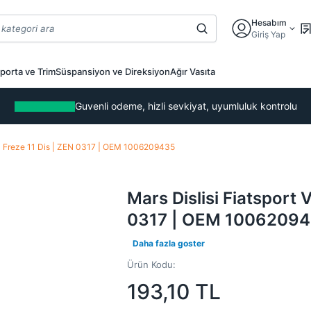
Hesabım
Giriş Yap
porta ve Trim
Süspansiyon ve Direksiyon
Ağır Vasıta
Guvenli odeme, hizli sevkiyat, uyumluluk kontrolu
uz Freze 11 Dis | ZEN 0317 | OEM 1006209435
Mars Dislisi Fiatsport 
0317 | OEM 1006209
Daha fazla goster
Ürün Kodu:
193,10
TL