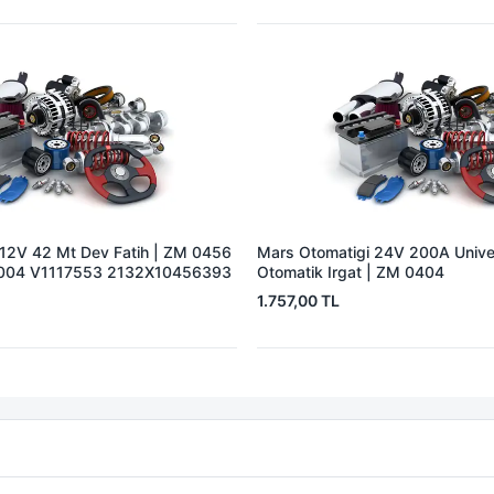
 12V 42 Mt Dev Fatih | ZM 0456
Mars Otomatigi 24V 200A Univer
004 V1117553 2132X10456393
Otomatik Irgat | ZM 0404
1.757,00 TL