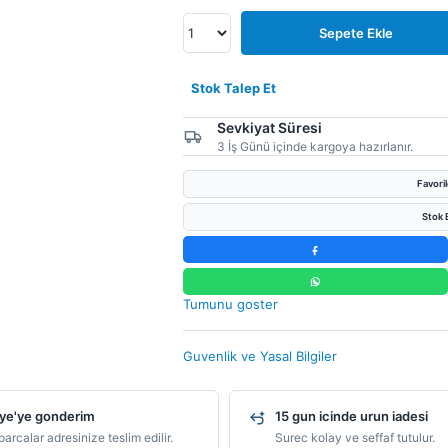
Sepete Ekle
Stok Talep Et
Sevkiyat Süresi
3 İş Günü içinde kargoya hazırlanır.
Favori
Stok B
Tumunu goster
Guvenlik ve Yasal Bilgiler
ye'ye gonderim
15 gun icinde urun iadesi
arcalar adresinize teslim edilir.
Surec kolay ve seffaf tutulur.