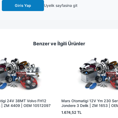
Giris Yap
Uyelik sayfasina git
Benzer ve İlgili Ürünler
tigi 24V 38MT Volvo FH12
Mars Otomatigi 12V Ym 230 Seris
 | ZM 4409 | OEM 10512097
Jondere 3 Delik | ZM 1653 | O
1.674,52 TL